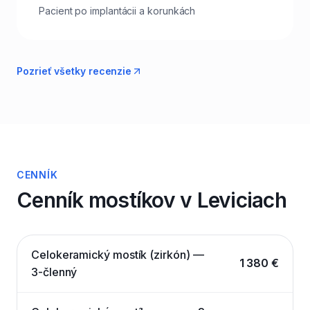
Pacient po implantácii a korunkách
Pozrieť všetky recenzie
CENNÍK
Cenník mostíkov v Leviciach
Celokeramický mostík (zirkón) —
1 380 €
3-členný