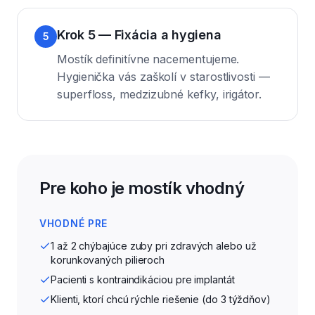
Krok 5 — Fixácia a hygiena
5
Mostík definitívne nacementujeme.
Hygienička vás zaškolí v starostlivosti —
superfloss, medzizubné kefky, irigátor.
Pre koho je mostík vhodný
VHODNÉ PRE
1 až 2 chýbajúce zuby pri zdravých alebo už
korunkovaných pilieroch
Pacienti s kontraindikáciou pre implantát
Klienti, ktorí chcú rýchle riešenie (do 3 týždňov)