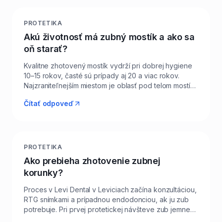
Fazeta vyžaduje minimálne obrúsenie, často iba
leštenie skloviny, kým korunka vyžaduje výraznejšie
ubratie zubného tkaniva. V Levi Dental v Leviciach
PROTETIKA
pacientom z Levíc a okolia vždy odporúčame čo
Akú životnosť má zubný mostík a ako sa
najšetrnejšie riešenie – fazety tam, kde stačia,
oň starať?
korunky tam, kde sú nevyhnutné. Materiálovo sú
dnes oba typy vysoko estetické, rozdiel je
Kvalitne zhotovený mostík vydrží pri dobrej hygiene
predovšetkým v rozsahu zákroku.
10–15 rokov, časté sú prípady aj 20 a viac rokov.
Najzraniteľnejším miestom je oblasť pod telom mostíka
a krčky pilierových zubov – tu musíte denne čistiť
Čítať odpoveď
špeciálnou mostíkovou niťou alebo medzizubnou
kefkou s vhodným priemerom. Ústna sprcha je
výborným doplnkom, no nikdy nenahrádza
mechanické čistenie. V Levi Dental v Leviciach pri
každej preventívnej prehliadke kontrolujeme tesnosť
PROTETIKA
mostíka, stav ďasien a kosť pod ním pomocou RTG.
Ako prebieha zhotovenie zubnej
Životnosť výrazne skracuje fajčenie, parodontitída a
korunky?
opomínaná hygiena – pri pravidelnej starostlivosti je
mostík veľmi spoľahlivým riešením.
Proces v Levi Dental v Leviciach začína konzultáciou,
RTG snímkami a prípadnou endodonciou, ak ju zub
potrebuje. Pri prvej protetickej návšteve zub jemne
obrúsime, urobíme digitálny alebo klasický odtlačok a