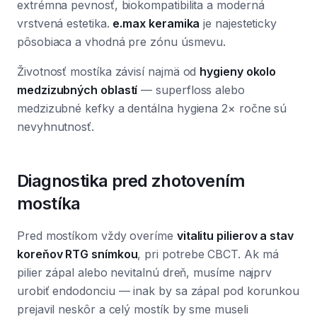
extrémna pevnosť, biokompatibilita a moderná
vrstvená estetika.
e.max keramika
je najesteticky
pôsobiaca a vhodná pre zónu úsmevu.
Životnosť mostíka závisí najmä od
hygieny okolo
medzizubných oblastí
— superfloss alebo
medzizubné kefky a dentálna hygiena 2× ročne sú
nevyhnutnosť.
Diagnostika pred zhotovením
mostíka
Pred mostíkom vždy overíme
vitalitu pilierov a stav
koreňov RTG snímkou
, pri potrebe CBCT. Ak má
pilier zápal alebo nevitalnú dreň, musíme najprv
urobiť endodonciu — inak by sa zápal pod korunkou
prejavil neskôr a celý mostík by sme museli