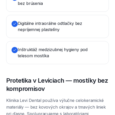
bez brúsenia
Digitálne intraorálne odtlačky bez
nepríjemnej plastelíny
Inštruktáž medzizubnej hygieny pod
telesom mostíka
Protetika v Leviciach — mostíky bez
kompromisov
Klinika Levi Dental používa výlučne celokeramické
materiály — bez kovových okrajov a tmavých liniek
pri ďasne. Spolupracujeme s laboratóriami