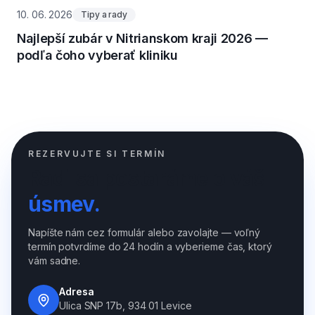
10. 06. 2026
Tipy a rady
Najlepší zubár v Nitrianskom kraji 2026 —
podľa čoho vyberať kliniku
REZERVUJTE SI TERMÍN
Radi sa postaráme o váš
úsmev.
Napíšte nám cez formulár alebo zavolajte — voľný
termín potvrdíme do 24 hodín a vyberieme čas, ktorý
vám sadne.
Adresa
Ulica SNP 17b, 934 01 Levice