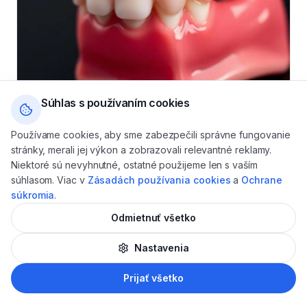
Súhlas s používaním cookies
Používame cookies, aby sme zabezpečili správne fungovanie
stránky, merali jej výkon a zobrazovali relevantné reklamy.
Niektoré sú nevyhnutné, ostatné použijeme len s vaším
súhlasom. Viac v
Zásadách používania cookies
a
Ochrane
súkromia
.
Zubné náhrady a protézy
Odmietnuť všetko
Zubné náhrady v Leviciach pre čiastočnú aj úplnú
bezzubosť. Snímateľné akrylové, skeletové aj fixné
Nastavenia
protézy na 2 a viac implantátoch. Digitálne odtlačky
3Shape Trios.
AI
Prijať všetko