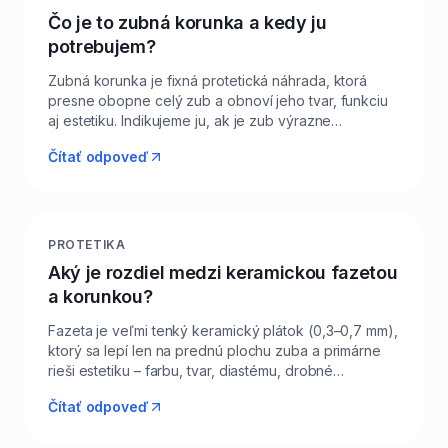
Čo je to zubná korunka a kedy ju
potrebujem?
Zubná korunka je fixná protetická náhrada, ktorá
presne obopne celý zub a obnoví jeho tvar, funkciu
aj estetiku. Indikujeme ju, ak je zub výrazne
poškodený kazom, prasknutý, po endodonckom
Čítať odpoveď
ošetrení, alebo ak slúži ako pilier mostíka či kotva pre
implantát. V Levi Dental v Leviciach najčastejšie
zhotovujeme celokeramické korunky z lisovanej
keramiky alebo zirkónia, ktoré sú esteticky
nerozoznateľné od vlastných zubov a zároveň veľmi
PROTETIKA
pevné. Pacientom ukazujeme tvar a farbu vopred
Aký je rozdiel medzi keramickou fazetou
pomocou digitálneho dizajnu úsmevu (Digital Smile
a korunkou?
Design), aby výsledok presne sedel. Pri správnej
hygiene má korunka životnosť 10–15 a často viac
Fazeta je veľmi tenký keramický plátok (0,3–0,7 mm),
rokov.
ktorý sa lepí len na prednú plochu zuba a primárne
rieši estetiku – farbu, tvar, diastému, drobné
nepravidelnosti. Korunka naopak pokrýva celý zub
Čítať odpoveď
zo všetkých strán a obnovuje aj funkciu zubov, ktoré
sú výrazne poškodené alebo prešli endodonciou.