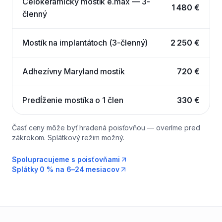
Celokeramický mostík e.max — 3-
1 480 €
členný
Mostík na implantátoch (3-členný)
2 250 €
Adhezívny Maryland mostík
720 €
Predĺženie mostíka o 1 člen
330 €
Časť ceny môže byť hradená poisťovňou — overíme pred
zákrokom. Splátkový režim možný.
Spolupracujeme s poisťovňami
Splátky 0 % na 6–24 mesiacov