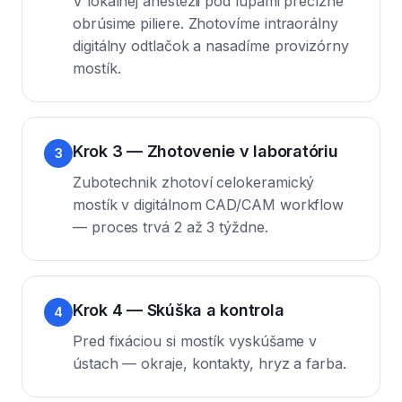
V lokálnej anestézii pod lupami precízne
obrúsime piliere. Zhotovíme intraorálny
digitálny odtlačok a nasadíme provizórny
mostík.
Krok 3 — Zhotovenie v laboratóriu
3
Zubotechnik zhotoví celokeramický
mostík v digitálnom CAD/CAM workflow
— proces trvá 2 až 3 týždne.
Krok 4 — Skúška a kontrola
4
Pred fixáciou si mostík vyskúšame v
ústach — okraje, kontakty, hryz a farba.