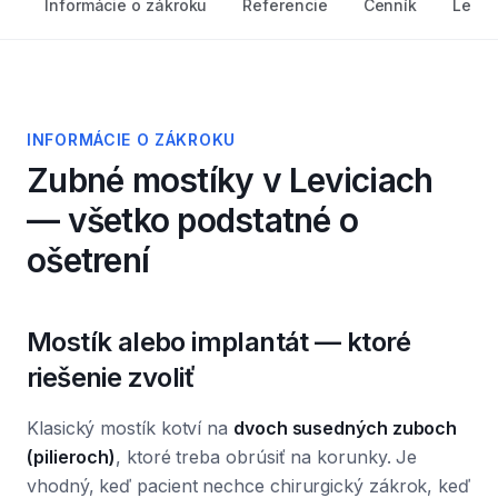
Informácie o zákroku
Referencie
Cenník
Lekár
INFORMÁCIE O ZÁKROKU
Zubné mostíky
v Leviciach
— všetko podstatné o
ošetrení
Mostík alebo implantát — ktoré
riešenie zvoliť
Klasický mostík kotví na
dvoch susedných zuboch
(pilieroch)
, ktoré treba obrúsiť na korunky. Je
vhodný, keď pacient nechce chirurgický zákrok, keď