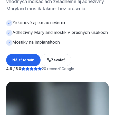
vhodných indikáciách zvládneme aj adhezívny
Maryland mostík takmer bez brúsenia.
Zirkónové aj e.max riešenia
Adhezívny Maryland mostík v predných úsekoch
Mostíky na implantátoch
Nájsť termín
Zavolať
4.9 / 5.0
20 recenzií Google