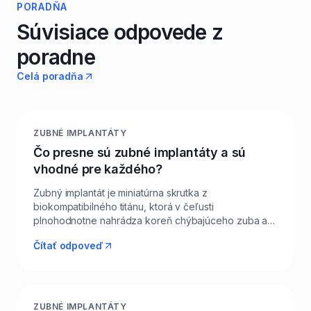
PORADŇA
Súvisiace odpovede z
poradne
Celá poradňa
ZUBNÉ IMPLANTÁTY
Čo presne sú zubné implantáty a sú
vhodné pre každého?
Zubný implantát je miniatúrna skrutka z
biokompatibilného titánu, ktorá v čeľusti
plnohodnotne nahrádza koreň chýbajúceho zuba a
stáva sa nosičom pre korunku, mostík alebo hybridnú
Čítať odpoveď
náhradu. V Leviciach sa stretávame s pacientami v
každom veku – od tridsiatnikov po seniorov – a
takmer každý je vhodným kandidátom, no rozhoduje
stav kosti, ďasien a celkové zdravie. Pred zákrokom
preto v Levi Dental robíme 3D CBCT snímok,
ZUBNÉ IMPLANTÁTY