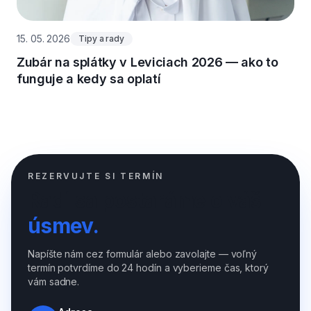
15. 05. 2026
Tipy a rady
Zubár na splátky v Leviciach 2026 — ako to
funguje a kedy sa oplatí
REZERVUJTE SI TERMÍN
Radi sa postaráme o váš
úsmev.
Napíšte nám cez formulár alebo zavolajte — voľný
termín potvrdíme do 24 hodín a vyberieme čas, ktorý
vám sadne.