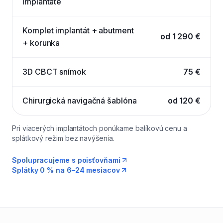
implantáte
Komplet implantát + abutment
od 1 290 €
+ korunka
3D CBCT snímok
75 €
Chirurgická navigačná šablóna
od 120 €
Pri viacerých implantátoch ponúkame balíkovú cenu a
splátkový režim bez navýšenia.
Spolupracujeme s poisťovňami
Splátky 0 % na 6–24 mesiacov