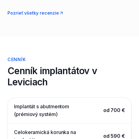
Pozrieť všetky recenzie
CENNÍK
Cenník implantátov v
Leviciach
Implantát s abutmentom
od 700 €
(prémiový systém)
Celokeramická korunka na
od 590 €