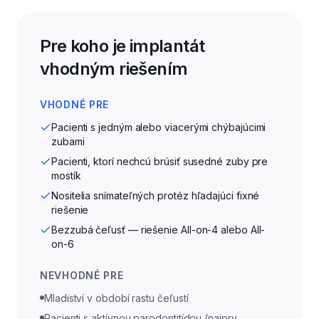
Pre koho je implantát
vhodným riešením
VHODNÉ PRE
Pacienti s jedným alebo viacerými chýbajúcimi
zubami
Pacienti, ktorí nechcú brúsiť susedné zuby pre
mostík
Nositelia snímateľných protéz hľadajúci fixné
riešenie
Bezzubá čeľusť — riešenie All-on-4 alebo All-
on-6
NEVHODNÉ PRE
Mladiství v období rastu čeľustí
Pacienti s aktívnou parodontitídou (najprv