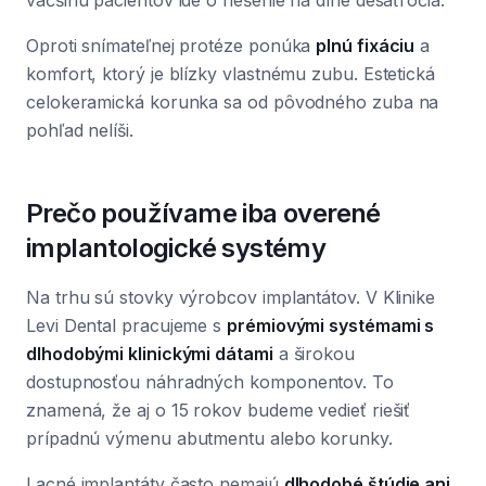
väčšinu pacientov ide o riešenie na dlhé desaťročia.
Oproti snímateľnej protéze ponúka
plnú fixáciu
a
komfort, ktorý je blízky vlastnému zubu. Estetická
celokeramická korunka sa od pôvodného zuba na
pohľad nelíši.
Prečo používame iba overené
implantologické systémy
Na trhu sú stovky výrobcov implantátov. V Klinike
Levi Dental pracujeme s
prémiovými systémami s
dlhodobými klinickými dátami
a širokou
dostupnosťou náhradných komponentov. To
znamená, že aj o 15 rokov budeme vedieť riešiť
prípadnú výmenu abutmentu alebo korunky.
Lacné implantáty často nemajú
dlhodobé štúdie ani