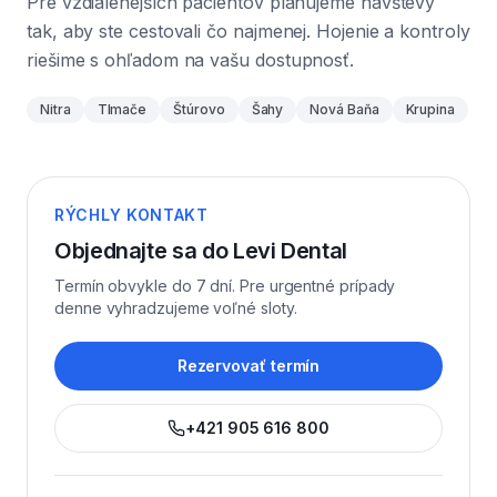
Pre vzdialenejších pacientov plánujeme návštevy
tak, aby ste cestovali čo najmenej. Hojenie a kontroly
riešime s ohľadom na vašu dostupnosť.
Nitra
Tlmače
Štúrovo
Šahy
Nová Baňa
Krupina
RÝCHLY KONTAKT
Objednajte sa do Levi Dental
Termín obvykle do 7 dní. Pre urgentné prípady
denne vyhradzujeme voľné sloty.
Rezervovať termín
+421 905 616 800