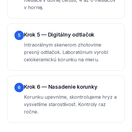
mesiace v dolnej čeľusti, 4 až 6 mesiacov
v hornej.
Krok 5 — Digitálny odtlačok
5
Intraorálnym skenerom zhotovíme
presný odtlačok. Laboratórium vyrobí
celokeramickú korunku na mieru.
Krok 6 — Nasadenie korunky
6
Korunku upevníme, skontrolujeme hryz a
vysvetlíme starostlivosť. Kontroly raz
ročne.