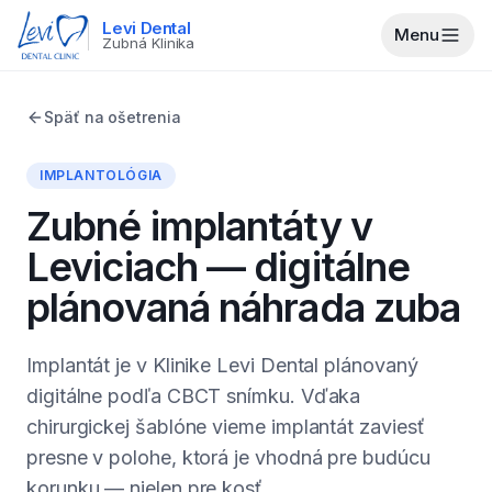
Levi Dental
Menu
Zubná Klinika
Späť na ošetrenia
IMPLANTOLÓGIA
Zubné implantáty v
Leviciach — digitálne
plánovaná náhrada zuba
Implantát je v Klinike Levi Dental plánovaný
digitálne podľa CBCT snímku. Vďaka
chirurgickej šablóne vieme implantát zaviesť
presne v polohe, ktorá je vhodná pre budúcu
korunku — nielen pre kosť.