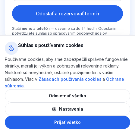
Odoslať a rezervovať termín
Stačí
meno a telefón
— ozveme sa do 24 hodín. Odoslaním
potvrdzujete súhlas so spracovaním osobných údajov.
Súhlas s používaním cookies
Levi Dental
· Ulica SNP 17b, 934 01 Levice
Používame cookies, aby sme zabezpečili správne fungovanie
stránky, merali jej výkon a zobrazovali relevantné reklamy.
Zobraziť trasu
Niektoré sú nevyhnutné, ostatné použijeme len s vaším
súhlasom. Viac v
Zásadách používania cookies
a
Ochrane
súkromia
.
Odmietnuť všetko
Nastavenia
AI
Prijať všetko