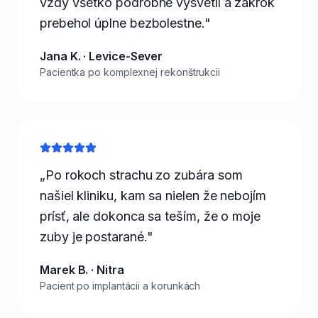
vždy všetko podrobne vysvetlí a zákrok
prebehol úplne bezbolestne."
Jana K. · Levice-Sever
Pacientka po komplexnej rekonštrukcii
„Po rokoch strachu zo zubára som
našiel kliniku, kam sa nielen že nebojím
prísť, ale dokonca sa teším, že o moje
zuby je postarané."
Marek B. · Nitra
Pacient po implantácii a korunkách