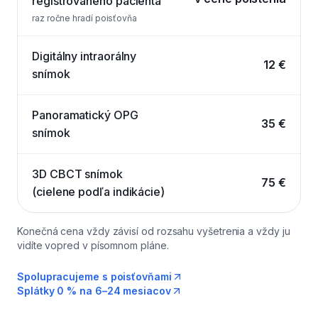
registrovaného pacienta
raz ročne hradí poisťovňa
Digitálny intraorálny
12 €
snímok
Panoramatický OPG
35 €
snímok
3D CBCT snímok
75 €
(cielene podľa indikácie)
Konečná cena vždy závisí od rozsahu vyšetrenia a vždy ju
vidíte vopred v písomnom pláne.
Spolupracujeme s poisťovňami
Splátky 0 % na 6–24 mesiacov