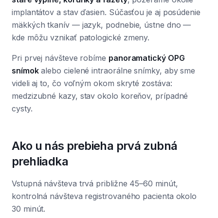
implantátov a stav ďasien. Súčasťou je aj posúdenie
mäkkých tkanív — jazyk, podnebie, ústne dno —
kde môžu vznikať patologické zmeny.
Pri prvej návšteve robíme
panoramatický OPG
snímok
alebo cielené intraorálne snímky, aby sme
videli aj to, čo voľným okom skryté zostáva:
medzizubné kazy, stav okolo koreňov, prípadné
cysty.
Ako u nás prebieha prvá zubná
prehliadka
Vstupná návšteva trvá približne 45–60 minút,
kontrolná návšteva registrovaného pacienta okolo
30 minút.