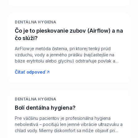
profitujú z intervalu 3–4 mesiace. Tehotné ženy by
mali absolvovať hygienu aspoň raz počas
tehotenstva, najlepšie v druhom trimestri. V Levi
Dental nastavujeme interval individuálne podľa
DENTÁLNA HYGIENA
rizikového profilu, ktorý hodnotíme pomocou
Čo je to pieskovanie zubov (Airflow) a na
parodontologického vyšetrenia. Pravidelnosť je
čo slúži?
dôležitejšia než dĺžka jednej návštevy – krátke a
pravidelné kontroly fungujú lepšie ako jeden „veľký"
AirFlow je metóda čistenia, pri ktorej tenký prúd
zásah za rok.
vzduchu, vody a jemného prášku (najčastejšie na
báze erytritolu alebo glycínu) odstraňuje povlak a
pigmentácie aj z miest, kam sa klasický nástroj
Čítať odpoveď
nedostane. Šetrne odstráni škvrny od kávy, čaju, vína
či cigariet a zároveň vyleští povrch zubov bez
poškodenia skloviny. V Leviciach ho v Levi Dental
využívame ako súčasť GBT protokolu pri každej
dentálnej hygiene. Vhodný je aj na čistenie okolo
DENTÁLNA HYGIENA
implantátov, faziet a fixných strojčekov, kde je
Bolí dentálna hygiena?
obzvlášť dôležitá šetrnosť. Po AirFlow často pacienti
vidia zuby o pol odtieňa svetlejšie už po prvej
Pre väčšinu pacientov je profesionálna hygiena
návšteve.
nebolestivá – pociťujú len jemné vibrácie ultrazvuku a
chlad vody. Mierny diskomfort sa môže objaviť pri
zápalovo zmenených ďasnách, citlivých krčkoch