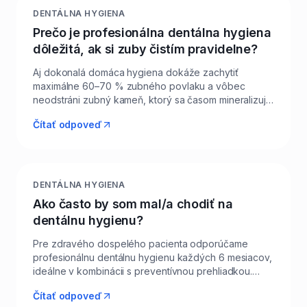
DENTÁLNA HYGIENA
Prečo je profesionálna dentálna hygiena
dôležitá, ak si zuby čistím pravidelne?
Aj dokonalá domáca hygiena dokáže zachytiť
maximálne 60–70 % zubného povlaku a vôbec
neodstráni zubný kameň, ktorý sa časom mineralizuje
a stáva sa zdrojom zápalu ďasien. Profesionálna
Čítať odpoveď
hygiena v Levi Dental zahŕňa odstránenie kameňa
ultrazvukom, pieskovanie pigmentácií metódou
AirFlow a vyleštenie povrchu zubov, na ktorom sa
potom povlak ťažšie usádza. Súčasťou je aj
individuálna inštruktáž – vyberieme s vami kefku,
DENTÁLNA HYGIENA
pastu a medzizubné pomôcky presne na váš chrup.
Ako často by som mal/a chodiť na
Pacienti v Leviciach takto výrazne znižujú riziko
dentálnu hygienu?
parodontitídy, kazov a strát zubov. Pre väčšinu
dospelých je optimálny interval 6 mesiacov, pri
Pre zdravého dospelého pacienta odporúčame
parodontitíde alebo implantátoch častejšie.
profesionálnu dentálnu hygienu každých 6 mesiacov,
ideálne v kombinácii s preventívnou prehliadkou.
Pacienti s parodontitídou, implantátmi, fixným
Čítať odpoveď
strojčekom alebo sklonom k tvorbe zubného kameňa