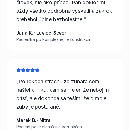
človek, nie ako prípad. Pán doktor mi
vždy všetko podrobne vysvetlí a zákrok
prebehol úplne bezbolestne."
Jana K. · Levice-Sever
Pacientka po komplexnej rekonštrukcii
„Po rokoch strachu zo zubára som
našiel kliniku, kam sa nielen že nebojím
prísť, ale dokonca sa teším, že o moje
zuby je postarané."
Marek B. · Nitra
Pacient po implantácii a korunkách