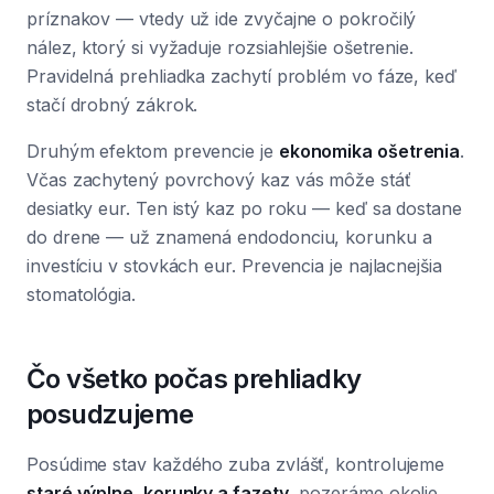
príznakov — vtedy už ide zvyčajne o pokročilý
nález, ktorý si vyžaduje rozsiahlejšie ošetrenie.
Pravidelná prehliadka zachytí problém vo fáze, keď
stačí drobný zákrok.
Druhým efektom prevencie je
ekonomika ošetrenia
.
Včas zachytený povrchový kaz vás môže stáť
desiatky eur. Ten istý kaz po roku — keď sa dostane
do drene — už znamená endodonciu, korunku a
investíciu v stovkách eur. Prevencia je najlacnejšia
stomatológia.
Čo všetko počas prehliadky
posudzujeme
Posúdime stav každého zuba zvlášť, kontrolujeme
staré výplne, korunky a fazety
, pozeráme okolie