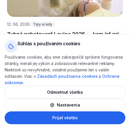
12. 06. 2026
Tipy a rady
Zubná pohotovosť Levice 2026 — kam ísť pri
akútnej bolesti zuba
Súhlas s používaním cookies
Používame cookies, aby sme zabezpečili správne fungovanie
stránky, merali jej výkon a zobrazovali relevantné reklamy.
Niektoré sú nevyhnutné, ostatné použijeme len s vaším
súhlasom. Viac v
Zásadách používania cookies
a
Ochrane
súkromia
.
Odmietnuť všetko
Nastavenia
AI
Prijať všetko