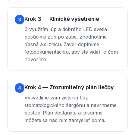
Krok 3 — Klinické vyšetrenie
3
S využitím lúp a dobrého LED svetla
posúdime zub po zube, zhodnotíme
ďasná a sliznicu. Záver doplníme
fotodokumentáciou, aby ste videli, o čom
hovoríme.
Krok 4 — Zrozumiteľný plán liečby
4
Vysvetlíme vám zistenia bez
stomatologického žargónu a navrhneme
postup. Plán dostanete aj písomne,
môžete sa nad ním zamyslieť doma.