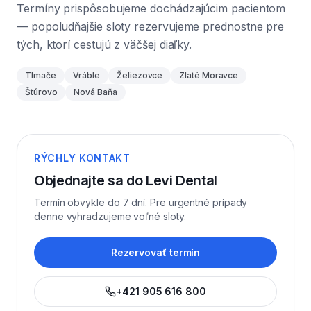
Termíny prispôsobujeme dochádzajúcim pacientom
— popoludňajšie sloty rezervujeme prednostne pre
tých, ktorí cestujú z väčšej diaľky.
Tlmače
Vráble
Želiezovce
Zlaté Moravce
Štúrovo
Nová Baňa
RÝCHLY KONTAKT
Objednajte sa do Levi Dental
Termín obvykle do 7 dní. Pre urgentné prípady
denne vyhradzujeme voľné sloty.
Rezervovať termín
+421 905 616 800