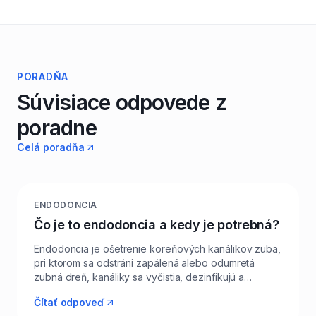
PORADŇA
Súvisiace odpovede z
poradne
Celá poradňa
ENDODONCIA
Čo je to endodoncia a kedy je potrebná?
Endodoncia je ošetrenie koreňových kanálikov zuba,
pri ktorom sa odstráni zapálená alebo odumretá
zubná dreň, kanáliky sa vyčistia, dezinfikujú a
hermeticky zaplnia. Najčastejšie ju indikujeme pri
Čítať odpoveď
hlbokom kaze, ktorý prenikol až do drene, po úraze