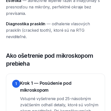
Estetika
— adhezívne lepenie fazet a inlay/onlay s
presnosťou na mikróny, perfektné okraje bez
prevísania.
Diagnostika prasklín
— odhalenie vlasových
prasklín (cracked tooth), ktoré sú na RTG
neviditeľné.
Ako ošetrenie pod mikroskopom
prebieha
Krok 1 — Posúdenie pod
1
mikroskopom
Vstupné vyšetrenie pod 25-násobným
zväčšením odhalí detaily, ktoré sú voľným