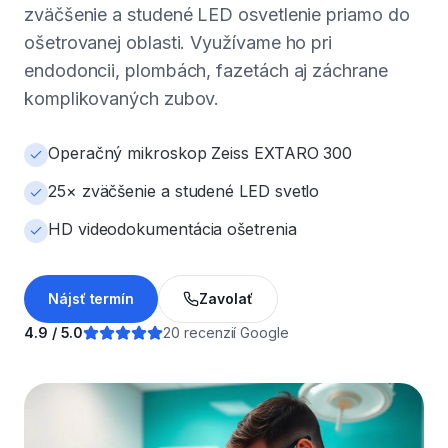
zväčšenie a studené LED osvetlenie priamo do
ošetrovanej oblasti. Využívame ho pri
endodoncii, plombách, fazetách aj záchrane
komplikovaných zubov.
Operačný mikroskop Zeiss EXTARO 300
25× zväčšenie a studené LED svetlo
HD videodokumentácia ošetrenia
Nájsť termín
Zavolať
4.9 / 5.0
20 recenzií Google