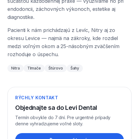
súčasťou každodennej praxe — využívame ho pri
endodoncii, záchovných výkonoch, estetike aj
diagnostike.
Pacienti k nám prichádzajú z Levíc, Nitry aj zo
okresu Levice — najmä na zákroky, kde rozdiel
medzi voľným okom a 25-násobným zväčšením
rozhoduje o úspechu.
Nitra
Tlmače
Štúrovo
Šahy
RÝCHLY KONTAKT
Objednajte sa do Levi Dental
Termín obvykle do 7 dní. Pre urgentné prípady
denne vyhradzujeme voľné sloty.