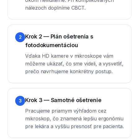
okom neviditeľné. Pri komplikovaných
nálezoch doplníme CBCT.
Krok 2 — Plán ošetrenia s
2
fotodokumentáciou
Vďaka HD kamere v mikroskope vám
môžeme ukázať, čo sme videli, a vysvetliť,
prečo navrhujeme konkrétny postup.
Krok 3 — Samotné ošetrenie
3
Pracujeme priamym výhľadom cez
mikroskop, čo znamená lepšiu ergonómiu
pre lekára a vyššiu presnosť pre pacienta.