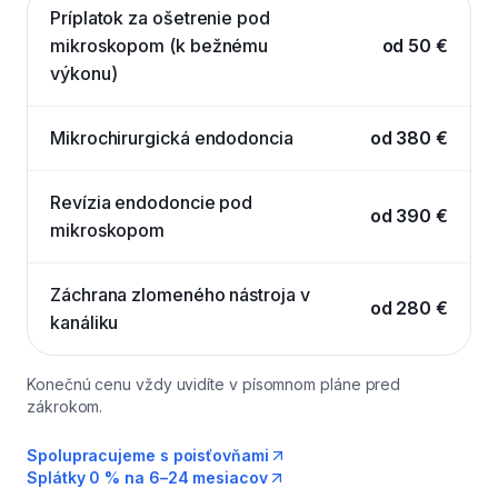
Príplatok za ošetrenie pod
mikroskopom (k bežnému
od 50 €
výkonu)
Mikrochirurgická endodoncia
od 380 €
Revízia endodoncie pod
od 390 €
mikroskopom
Záchrana zlomeného nástroja v
od 280 €
kanáliku
Konečnú cenu vždy uvidíte v písomnom pláne pred
zákrokom.
Spolupracujeme s poisťovňami
Splátky 0 % na 6–24 mesiacov