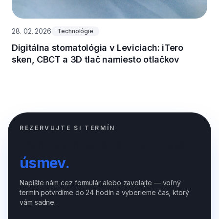
28. 02. 2026
Technológie
Digitálna stomatológia v Leviciach: iTero
sken, CBCT a 3D tlač namiesto otlačkov
REZERVUJTE SI TERMÍN
Radi sa postaráme o váš
úsmev.
Napíšte nám cez formulár alebo zavolajte — voľný
termín potvrdíme do 24 hodín a vyberieme čas, ktorý
vám sadne.