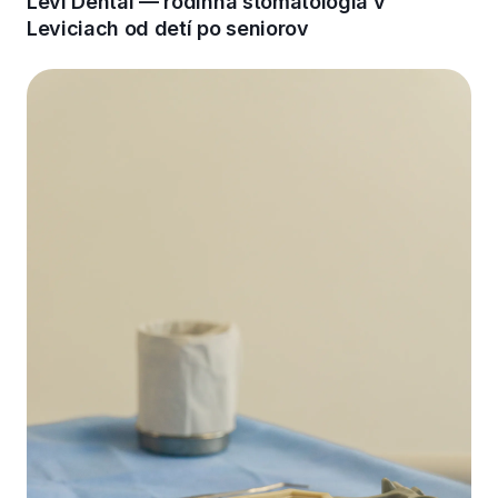
Levi Dental — rodinná stomatológia v
Leviciach od detí po seniorov