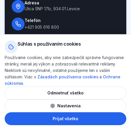
Adresa
Ulica SNP 17b, 934 01 Levice
Telefón
+421 905 616 800
E-mail
Súhlas s používaním cookies
levicedental@gmail.com
WhatsApp / Viber
Používame cookies, aby sme zabezpečili správne fungovanie
+421 905 616 800
stránky, merali jej výkon a zobrazovali relevantné reklamy.
Niektoré sú nevyhnutné, ostatné použijeme len s vaším
Ordinačné hodiny
súhlasom. Viac v
Zásadách používania cookies
a
Ochrane
Pondelok — Piatok: 08:00 — 16:00
súkromia
.
Sobota — Nedeľa: na objednávku
Odmietnuť všetko
Nastavenia
REZERVUJTE SI TERMÍN HNEĎ
AI
Prijať všetko
Zavolať
WhatsApp