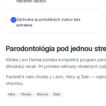
meraním vačkov
Záchrana aj pohyblivých zubov bez
extrakcie
Parodontológia pod jednou str
Klinika Levi Dental ponúka kompletný program paro
dlhodobý recall. Pri potrebe náhrady stratených z
Pacienti k nám chodia z Levíc, Nitry aj Šiah — naj
strechou.
Nitra
Tlmače
Štúrovo
Šahy