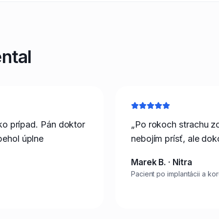
ntal
ako prípad. Pán doktor
„Po rokoch strachu zo
behol úplne
nebojím prísť, ale do
Marek B. · Nitra
Pacient po implantácii a ko