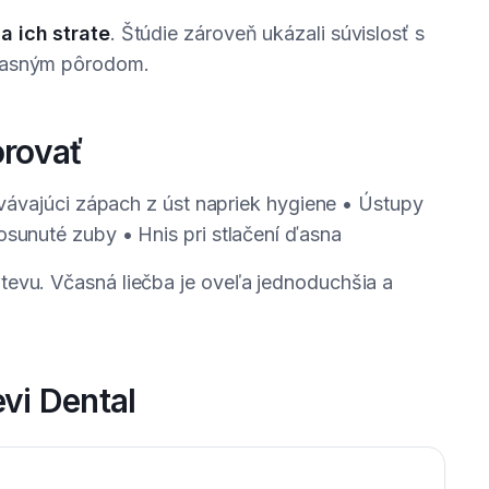
a ich strate
. Štúdie zároveň ukázali súvislosť s
dčasným pôrodom.
orovať
trvávajúci zápach z úst napriek hygiene • Ústupy
osunuté zuby • Hnis pri stlačení ďasna
tevu. Včasná liečba je oveľa jednoduchšia a
evi Dental