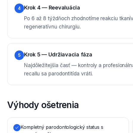
Krok 4 — Reevaluácia
4
Po 6 až 8 týždňoch zhodnotíme reakciu tkanív
regeneratívnu chirurgiu.
Krok 5 — Udržiavacia fáza
5
Najdôležitejšia časť — kontroly a profesioná
recallu sa parodontitída vráti.
Výhody ošetrenia
Kompletný parodontologický status s