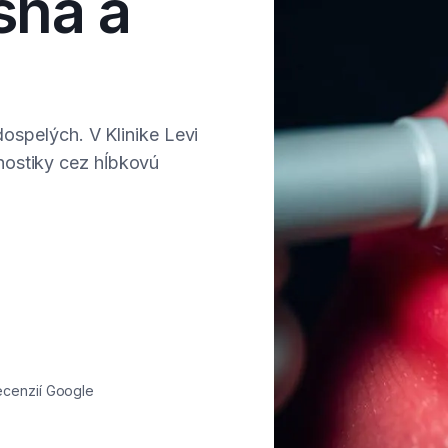
sná a
dospelých. V Klinike Levi
nostiky cez hĺbkovú
ecenzií Google