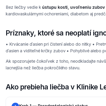
Bez liečby vedie k
ústupu kosti, uvoľneniu zubov 
kardiovaskulárnymi ochoreniami, diabetom aj pre
Príznaky, ktoré sa neoplatí ign
• Krvácanie ďasien pri čistení alebo do nitky • Pre
ďasien a viditeľné krčky zubov • Pohyblivé alebo p
Ak spozorujete čokoľvek z toho, neodkladajte návš
lacnejšia než liečba pokročilého stavu.
Ako prebieha liečba v Klinike L
Krok 1 — Parodontologický status