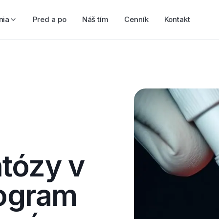
nia
Pred a po
Náš tím
Cenník
Kontakt
tózy v
rogram