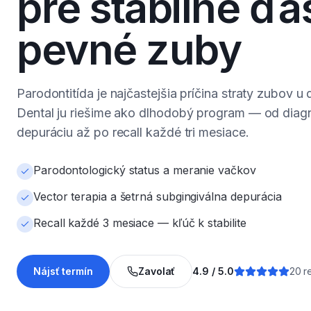
pre stabilné ďa
pevné zuby
Parodontitída je najčastejšia príčina straty zubov u 
Dental ju riešime ako dlhodobý program — od diag
depuráciu až po recall každé tri mesiace.
Parodontologický status a meranie vačkov
Vector terapia a šetrná subgingiválna depurácia
Recall každé 3 mesiace — kľúč k stabilite
Nájsť termín
Zavolať
4.9 / 5.0
20 r