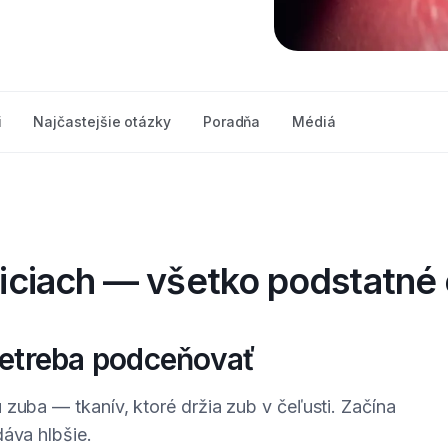
i
Najčastejšie otázky
Poradňa
Médiá
iciach — všetko podstatné 
 netreba podceňovať
zuba — tkanív, ktoré držia zub v čeľusti. Začína
dáva hlbšie.