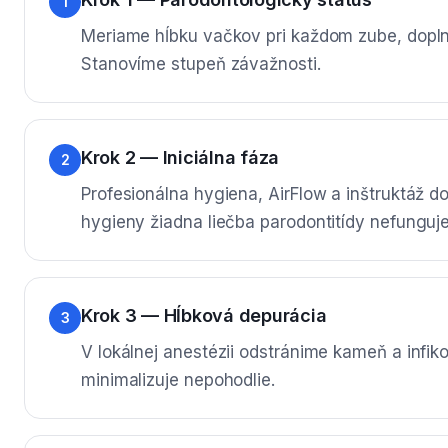
1
Meriame hĺbku vačkov pri každom zube, dopln
Stanovíme stupeň závažnosti.
Krok 2 — Iniciálna fáza
2
Profesionálna hygiena, AirFlow a inštruktáž d
hygieny žiadna liečba parodontitídy nefunguje
Krok 3 — Hĺbková depurácia
3
V lokálnej anestézii odstránime kameň a infik
minimalizuje nepohodlie.