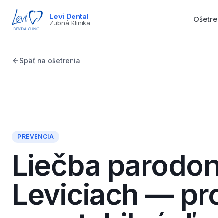
Levi Dental
Ošetre
Zubná Klinika
Späť na ošetrenia
PREVENCIA
Liečba parodon
Leviciach — p