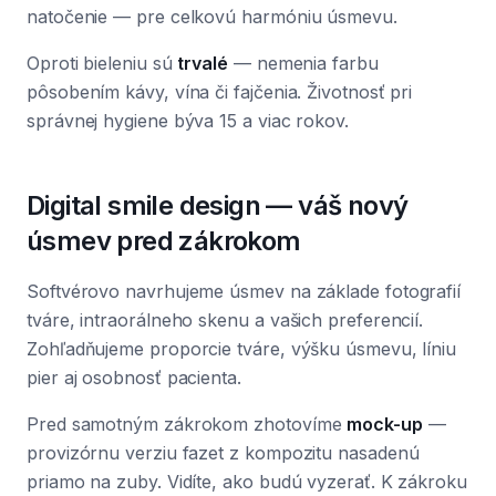
natočenie — pre celkovú harmóniu úsmevu.
Oproti bieleniu sú
trvalé
— nemenia farbu
pôsobením kávy, vína či fajčenia. Životnosť pri
správnej hygiene býva 15 a viac rokov.
Digital smile design — váš nový
úsmev pred zákrokom
Softvérovo navrhujeme úsmev na základe fotografií
tváre, intraorálneho skenu a vašich preferencií.
Zohľadňujeme proporcie tváre, výšku úsmevu, líniu
pier aj osobnosť pacienta.
Pred samotným zákrokom zhotovíme
mock-up
—
provizórnu verziu fazet z kompozitu nasadenú
priamo na zuby. Vidíte, ako budú vyzerať. K zákroku