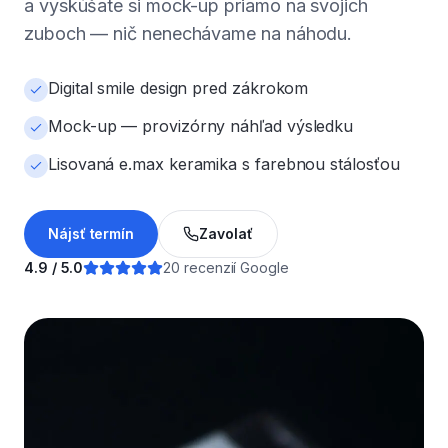
a vyskúšate si mock-up priamo na svojich
zuboch — nič nenechávame na náhodu.
Digital smile design pred zákrokom
Mock-up — provizórny náhľad výsledku
Lisovaná e.max keramika s farebnou stálosťou
Nájsť termín
Zavolať
4.9 / 5.0
20 recenzií Google