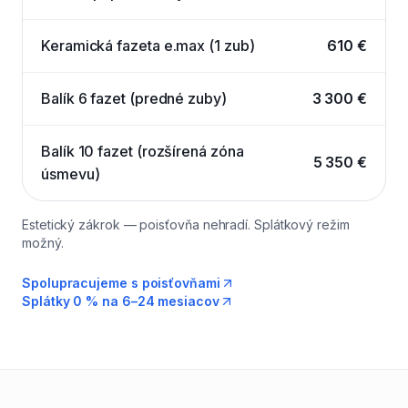
Keramická fazeta e.max (1 zub)
610 €
Balík 6 fazet (predné zuby)
3 300 €
Balík 10 fazet (rozšírená zóna
5 350 €
úsmevu)
Estetický zákrok — poisťovňa nehradí. Splátkový režim
možný.
Spolupracujeme s poisťovňami
Splátky 0 % na 6–24 mesiacov