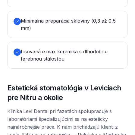
Minimálna preparácia skloviny (0,3 až 0,5
mm)
Lisovaná e.max keramika s dlhodobou
farebnou stálosťou
Estetická stomatológia v Leviciach
pre Nitru a okolie
Klinika Levi Dental pri fazetách spolupracuje s
laboratóriami špecializujúcimi sa na esteticky
najnáročnejšie práce. K nám prichádzajú klienti z
Levíc, Nitry aj zo zahraničia — Rakúska a Maďarska.