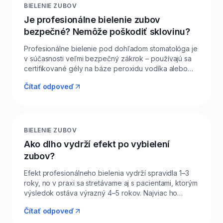
BIELENIE ZUBOV
Je profesionálne bielenie zubov
bezpečné? Nemôže poškodiť sklovinu?
Profesionálne bielenie pod dohľadom stomatológa je
v súčasnosti veľmi bezpečný zákrok – používajú sa
certifikované gély na báze peroxidu vodíka alebo
karbamidu, ktoré pôsobia na pigmenty hlboko v
Čítať odpoveď
sklovine, no neporušujú jej štruktúru. Pred bielením v
Levi Dental robíme vždy vyšetrenie, dentálnu hygienu
a izoláciu ďasien, aby sa gél nedostal na mäkké
tkanivá. Sklovina sa po zákroku rehydratuje a
remineralizuje pomocou špeciálnych prípravkov,
BIELENIE ZUBOV
ktoré pacientom v Leviciach poskytneme domov.
Ako dlho vydrží efekt po vybielení
Skutočným rizikom je skôr neodborné domáce
zubov?
bielenie z internetu, ktoré môže nepríjemne
podráždiť ďasná. Naša ambulancia bieli iba
Efekt profesionálneho bielenia vydrží spravidla 1–3
schválenými systémami a vždy s plnou kontrolou.
roky, no v praxi sa stretávame aj s pacientami, ktorým
výsledok ostáva výrazný 4–5 rokov. Najviac ho
ovplyvňuje strava a životný štýl – káva, čierny čaj,
Čítať odpoveď
červené víno, cvikla, kari korenie a fajčenie sú typickí
„zlodeji bieleho úsmevu". Pre dlhú výdrž