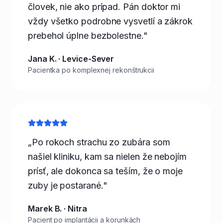
človek, nie ako prípad. Pán doktor mi
vždy všetko podrobne vysvetlí a zákrok
prebehol úplne bezbolestne."
Jana K. · Levice-Sever
Pacientka po komplexnej rekonštrukcii
„Po rokoch strachu zo zubára som
našiel kliniku, kam sa nielen že nebojím
prísť, ale dokonca sa teším, že o moje
zuby je postarané."
Marek B. · Nitra
Pacient po implantácii a korunkách