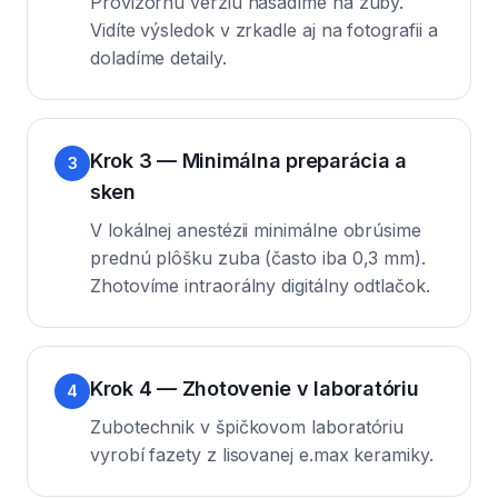
Provizórnu verziu nasadíme na zuby.
Vidíte výsledok v zrkadle aj na fotografii a
doladíme detaily.
Krok 3 — Minimálna preparácia a
3
sken
V lokálnej anestézii minimálne obrúsime
prednú plôšku zuba (často iba 0,3 mm).
Zhotovíme intraorálny digitálny odtlačok.
Krok 4 — Zhotovenie v laboratóriu
4
Zubotechnik v špičkovom laboratóriu
vyrobí fazety z lisovanej e.max keramiky.