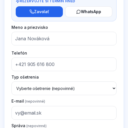
REZERVUJTE SI TERMÍN HNEĎ
Zavolať
WhatsApp
Meno a priezvisko
Telefón
Typ ošetrenia
E-mail
(nepovinné)
Správa
(nepovinné)