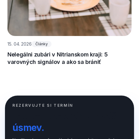
15. 04. 2026
Články
Nelegálni zubári v Nitrianskom kraji: 5
varovných signálov a ako sa brániť
REZERVUJTE SI TERMÍN
Radi sa postaráme o váš
úsmev.