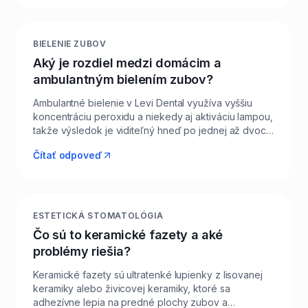
odporúčame v Levi Dental pravidelnú dentálnu
hygienu raz za 6 mesiacov a udržiavacie domáce
bielenie individuálnymi nosičmi raz za rok. Pacienti z
BIELENIE ZUBOV
Levíc a okolia tak vedia po počiatočnom
Aký je rozdiel medzi domácim a
ambulantnom bielení udržať odtiene veľmi
ambulantným bielením zubov?
jednoducho. Dôležité je aj 48 hodín po bielení
dodržať tzv. bielu diétu, kým pre povrch zubov plne
Ambulantné bielenie v Levi Dental využíva vyššiu
rehydratuje.
koncentráciu peroxidu a niekedy aj aktiváciu lampou,
takže výsledok je viditeľný hneď po jednej až dvoch
návštevách. Domáce bielenie funguje na princípe
Čítať odpoveď
individuálnych priehľadných nosičov, do ktorých si
doma na 30–60 minút denne aplikujete jemnejší gél, a
viditeľný efekt prichádza po 7–14 dňoch. Domáca
metóda je šetrnejšia voči citlivosti a ideálna pre
udržiavanie výsledku, ambulantná je rýchla pre
ESTETICKÁ STOMATOLÓGIA
dôležitú udalosť (svadba, pohovor, fotenie).
Čo sú to keramické fazety a aké
Pacientom v Leviciach často odporúčame kombináciu
problémy riešia?
– „kickstart" v ambulancii a domáce dobielenie
nosičmi. Obidve metódy sú bezpečné, dôležitá je len
Keramické fazety sú ultratenké lupienky z lisovanej
odborná indikácia a kontrola.
keramiky alebo živicovej keramiky, ktoré sa
adhezívne lepia na predné plochy zubov a