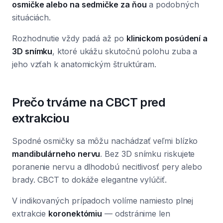
osmičke alebo na sedmičke za ňou
a podobných
situáciách.
Rozhodnutie vždy padá až po
klinickom posúdení a
3D snímku
, ktoré ukážu skutočnú polohu zuba a
jeho vzťah k anatomickým štruktúram.
Prečo trváme na CBCT pred
extrakciou
Spodné osmičky sa môžu nachádzať veľmi blízko
mandibulárneho nervu
. Bez 3D snímku riskujete
poranenie nervu a dlhodobú necitlivosť pery alebo
brady. CBCT to dokáže elegantne vylúčiť.
V indikovaných prípadoch volíme namiesto plnej
extrakcie
koronektómiu
— odstránime len