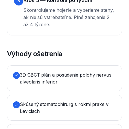
Krok 5 — Kontrola po týždni
5
Skontrolujeme hojenie a vyberieme stehy,
ak nie sú vstrebateľné. Plné zahojenie 2
až 4 týždne.
Výhody ošetrenia
3D CBCT plán a posúdenie polohy nervus
alveolaris inferior
Skúsený stomatochirurg s rokmi praxe v
Leviciach