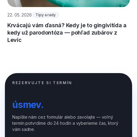
22. 05. 2026
Tipy a rady
Krvácajú vám ďasná? Kedy je to gingivitída a
kedy už parodontóza — pohľad zubárov z
Levíc
REZERVUJTE SI TERMÍN
Radi sa postaráme o váš
úsmev.
Napíšte nám cez formulár alebo zavolajte — voľný
termín potvrdíme do 24 hodín a vyberieme čas, ktorý
vám sadne.