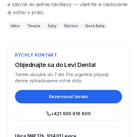
a zákrok do jednej návštevy — ušetríte si cestovanie
aj voľno v práci.
Nitra
Tlmače
Šahy
Štúrovo
Nová Baňa
RÝCHLY KONTAKT
Objednajte sa do Levi Dental
Termín obvykle do 7 dní. Pre urgentné prípady
denne vyhradzujeme voľné sloty.
Rezervovať termín
+421 905 616 800
Ulica SNP 17b, 934 01 Levice