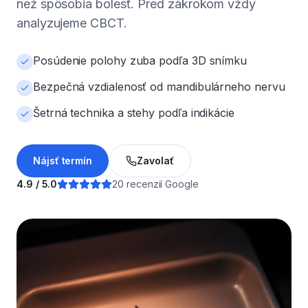
než spôsobia bolesť. Pred zákrokom vždy
analyzujeme CBCT.
Posúdenie polohy zuba podľa 3D snímku
Bezpečná vzdialenosť od mandibulárneho nervu
Šetrná technika a stehy podľa indikácie
Nájsť termín
Zavolať
4.9 / 5.0
20 recenzií Google