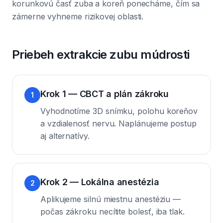
korunkovú časť zuba a koreň ponecháme, čím sa
zámerne vyhneme rizikovej oblasti.
Priebeh extrakcie zubu múdrosti
Krok 1 — CBCT a plán zákroku
1
Vyhodnotíme 3D snímku, polohu koreňov
a vzdialenosť nervu. Naplánujeme postup
aj alternatívy.
Krok 2 — Lokálna anestézia
2
Aplikujeme silnú miestnu anestéziu —
počas zákroku necítite bolesť, iba tlak.