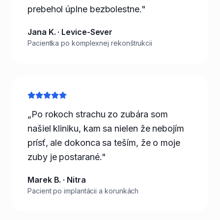
prebehol úplne bezbolestne."
Jana K. · Levice-Sever
Pacientka po komplexnej rekonštrukcii
„Po rokoch strachu zo zubára som
našiel kliniku, kam sa nielen že nebojím
prísť, ale dokonca sa teším, že o moje
zuby je postarané."
Marek B. · Nitra
Pacient po implantácii a korunkách