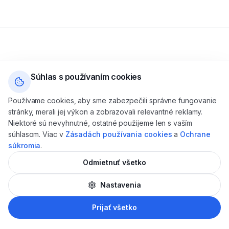
Ošetrenia
Súhlas s používaním cookies
Preventívna prehliadka
Používame cookies, aby sme zabezpečili správne fungovanie
Dentálna hygiena
stránky, merali jej výkon a zobrazovali relevantné reklamy.
Bielenie zubov
Niektoré sú nevyhnutné, ostatné použijeme len s vaším
súhlasom. Viac v
Zásadách používania cookies
a
Ochrane
Detská stomatológia
súkromia
.
Extrakcia zubov múdrosti
Odmietnuť všetko
Zubné implantáty
Nastavenia
Biele plomby a záchovná stomatológia
Endodoncia — ošetrenie kanálikov
AI
Prijať všetko
Liečba parodontózy