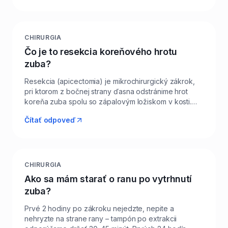
pokryjú prvých 24–48 hodín. Mierny opuch a citlivosť
sú normálne a do troch dní ustupujú. V Levi Dental v
Leviciach pracujeme šetrnými technikami a moderným
inštrumentáriom, ktoré minimalizujú trauma ďasna a
CHIRURGIA
kosti. Ak máte z trhania veľký strach, pripravíme vám
Čo je to resekcia koreňového hrotu
ošetrenie aj v sedácii pre maximálny komfort.
zuba?
Resekcia (apicectomia) je mikrochirurgický zákrok,
pri ktorom z bočnej strany ďasna odstránime hrot
koreňa zuba spolu so zápalovým ložiskom v kosti.
Pristupujeme k nej, keď klasická endodoncia zlyhala,
Čítať odpoveď
alebo keď je v okolí koreňa cysta či perzistujúci
zápal a opakované ošetrenie kanálikov nie je možné.
Cieľom je zachrániť zub, ktorý by inak musel byť
vytrhnutý. V Levi Dental v Leviciach plánujeme
resekciu na základe 3D CBCT snímkov, aby sme
CHIRURGIA
presne videli polohu koreňa, nervu a okolitých
Ako sa mám starať o ranu po vytrhnutí
štruktúr. Pooperačná rekonvalescencia je zvyčajne
zuba?
kratšia ako pri zložitej extrakcii a šanca na
zachovanie zuba je vysoká.
Prvé 2 hodiny po zákroku nejedzte, nepite a
nehryzte na strane rany – tampón po extrakcii