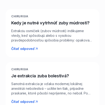
CHIRURGIA
Kedy je nutné vytrhnúť zuby múdrosti?
Extrakciu osmičiek (zubov múdrosti) indikujeme
vtedy, keď spôsobujú alebo s vysokou
pravdepodobnosťou spôsobia problémy: opakované
zápaly okolitej ďasnovej kapucne, tlak na sedmičky,
Čítať odpoveď
kazy v ťažko dostupnom mieste, cystické zmeny
alebo nedostatok miesta v zubnom oblúku. Naopak,
zdravá a plne prerezaná osmička, ktorá má protizub
a dá sa vyčistiť, sa nemusí vyberať. V Levi Dental v
Leviciach pred rozhodnutím robíme RTG, prípadne
CHIRURGIA
3D CBCT, aby sme presne videli polohu koreňov a
Je extrakcia zuba bolestivá?
nervu. Plánovaný zákrok je vždy menej náročný ako
akútne riešenie zápalu. Pacientom z Levíc a okolia
Samotná extrakcia je vďaka modernej lokálnej
zákrok plánujeme tak, aby mali pohodlnú
anestézii nebolestivá – ucítite len tlak, prípadne
rekonvalescenciu (víkend, voľnejší týždeň).
praskanie, ktoré pôsobí nepríjemne, no nebolí. Po
zákroku zvyčajne aplikujeme šev (steh), poskytneme
Čítať odpoveď
pokyny a predpíšeme analgetiká, ktoré pohodlne