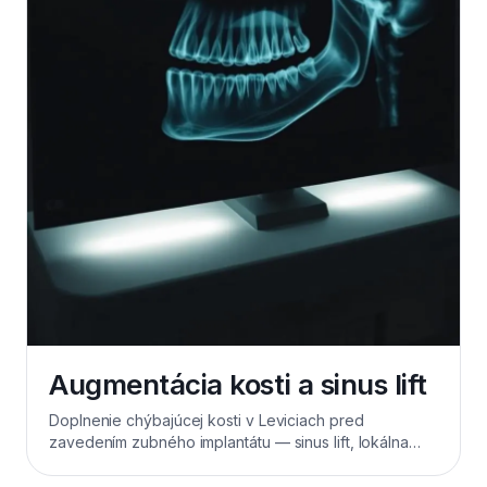
Augmentácia kosti a sinus lift
Doplnenie chýbajúcej kosti v Leviciach pred
zavedením zubného implantátu — sinus lift, lokálna
augmentácia, PRF rastové faktory z vlastnej krvi pre
rýchle hojenie.