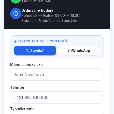
+421 905 616 800
Ordinačné hodiny
Pondelok — Piatok: 08:00 — 16:00
Sobota — Nedeľa: na objednávku
REZERVUJTE SI TERMÍN HNEĎ
Zavolať
WhatsApp
Meno a priezvisko
Telefón
Typ ošetrenia