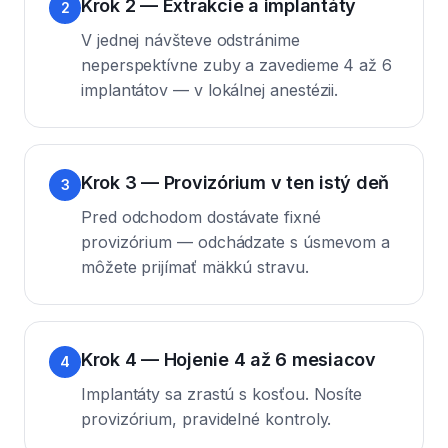
Krok 2 — Extrakcie a implantáty
2
V jednej návšteve odstránime
neperspektívne zuby a zavedieme 4 až 6
implantátov — v lokálnej anestézii.
Krok 3 — Provizórium v ten istý deň
3
Pred odchodom dostávate fixné
provizórium — odchádzate s úsmevom a
môžete prijímať mäkkú stravu.
Krok 4 — Hojenie 4 až 6 mesiacov
4
Implantáty sa zrastú s kosťou. Nosíte
provizórium, pravidelné kontroly.