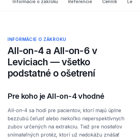
Informácie o zákroku
Referencie
Cenník
Lekár
INFORMÁCIE O ZÁKROKU
All-on-4 a All-on-6
v
Leviciach — všetko
podstatné o ošetrení
Pre koho je All-on-4 vhodné
All-on-4 sa hodí pre pacientov, ktorí majú úplne
bezzubú čeľusť alebo niekoľko neperspektívnych
zubov určených na extrakciu. Tiež pre nositeľov
snímateľných protéz, ktorí už nedokážu znášať