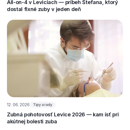
All‑on‑4 v Leviciach — príbeh Štefana, ktorý
dostal fixné zuby v jeden deň
12. 06. 2026
Tipy a rady
Zubná pohotovosť Levice 2026 — kam ísť pri
akútnej bolesti zuba