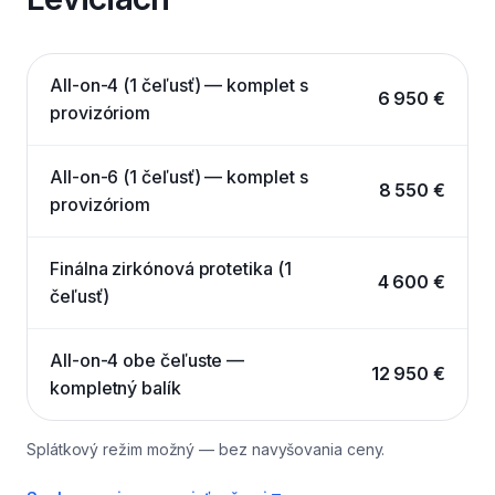
All-on-4 (1 čeľusť) — komplet s
6 950 €
provizóriom
All-on-6 (1 čeľusť) — komplet s
8 550 €
provizóriom
Finálna zirkónová protetika (1
4 600 €
čeľusť)
All-on-4 obe čeľuste —
12 950 €
kompletný balík
Splátkový režim možný — bez navyšovania ceny.