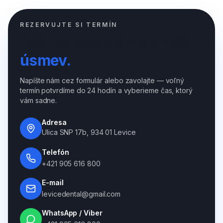
REZERVUJTE SI TERMÍN
Radi sa postaráme o váš
úsmev.
Napíšte nám cez formulár alebo zavolajte — voľný
termín potvrdíme do 24 hodín a vyberieme čas, ktorý
vám sadne.
Adresa
Ulica SNP 17b, 934 01 Levice
Telefón
+421 905 616 800
E-mail
levicedental@gmail.com
WhatsApp / Viber