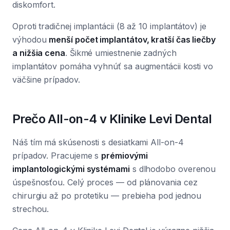
diskomfort.
Oproti tradičnej implantácii (8 až 10 implantátov) je
výhodou
menší počet implantátov, kratší čas liečby
a nižšia cena
. Šikmé umiestnenie zadných
implantátov pomáha vyhnúť sa augmentácii kosti vo
väčšine prípadov.
Prečo All-on-4 v Klinike Levi Dental
Náš tím má skúsenosti s desiatkami All-on-4
prípadov. Pracujeme s
prémiovými
implantologickými systémami
s dlhodobo overenou
úspešnosťou. Celý proces — od plánovania cez
chirurgiu až po protetiku — prebieha pod jednou
strechou.