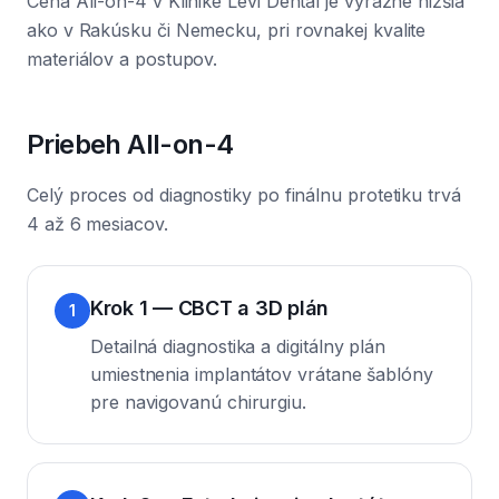
Cena All-on-4 v Klinike Levi Dental je výrazne nižšia
ako v Rakúsku či Nemecku, pri rovnakej kvalite
materiálov a postupov.
Priebeh All-on-4
Celý proces od diagnostiky po finálnu protetiku trvá
4 až 6 mesiacov.
Krok 1 — CBCT a 3D plán
1
Detailná diagnostika a digitálny plán
umiestnenia implantátov vrátane šablóny
pre navigovanú chirurgiu.