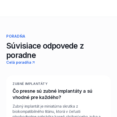
PORADŇA
Súvisiace odpovede z
poradne
Celá poradňa
ZUBNÉ IMPLANTÁTY
Čo presne sú zubné implantáty a sú
vhodné pre každého?
Zubný implantát je miniatúrna skrutka z
biokompatibilného titánu, ktorá v čeľusti
plnohodnotne nahrádza koreň chýbajúceho zuba a