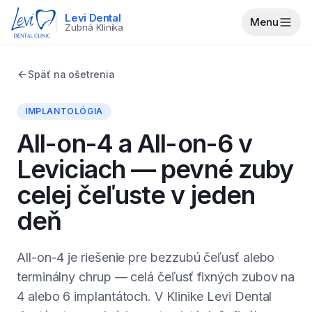
Levi Dental
Menu
Zubná Klinika
Späť na ošetrenia
IMPLANTOLÓGIA
All-on-4 a All-on-6 v
Leviciach — pevné zuby
celej čeľuste v jeden
deň
All-on-4 je riešenie pre bezzubú čeľusť alebo
terminálny chrup — celá čeľusť fixných zubov na
4 alebo 6 implantátoch. V Klinike Levi Dental