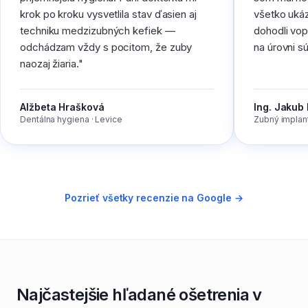
krok po kroku vysvetlila stav ďasien aj
všetko ukáz
techniku medzizubných kefiek —
dohodli vop
odchádzam vždy s pocitom, že zuby
na úrovni s
naozaj žiaria.
"
Alžbeta Hrašková
Ing. Jakub
Dentálna hygiena · Levice
Zubný implant
Pozrieť všetky recenzie na Google →
Najčastejšie hľadané ošetrenia v