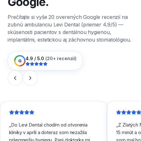
Google.
Prečítajte si vyše 20 overených Google recenzií na
zubnú ambulanciu Levi Dental (priemer 4.9/5) —
skúsenosti pacientov s dentálnou hygienou,
implantátmi, estetickou aj záchovnou stomatológiou.
4.9
/ 5.0
(
20
+ recenzií)
G
„
Do Levi Dental chodím od otvorenia
„
Z Zlatých
kliniky v apríli a doteraz som nezažila
15 minút a o
príjemnejšiu hygienu. Pani doktorka mi
som mal ho