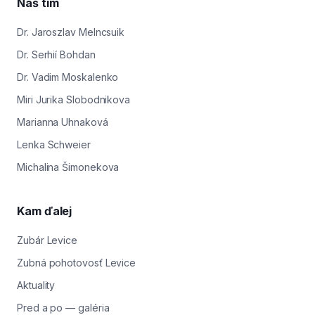
Náš tím
Dr. Jaroszlav Melncsuik
Dr. Serhií Bohdan
Dr. Vadim Moskalenko
Miri Jurika Slobodnikova
Marianna Uhnaková
Lenka Schweier
Michalina Šimonekova
Kam ďalej
Zubár Levice
Zubná pohotovosť Levice
Aktuality
Pred a po — galéria