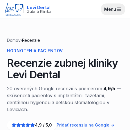
Levi Dental
Menu
Zubná Klinika
Domov
›
Recenzie
HODNOTENIA PACIENTOV
Recenzie zubnej kliniky
Levi Dental
20
overených Google recenzií s priemerom
4,9
/5
—
skúsenosti pacientov s implantátmi, fazetami,
dentálnou hygienou a detskou stomatológiou v
Leviciach.
4,9
/ 5,0
Pridať recenziu na Google →