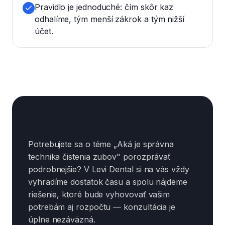
Pravidlo je jednoduché: čím skôr kaz
odhalíme, tým menší zákrok a tým nižší
účet.
Zhrnutie
Potrebujete sa o téme „Aká je správna
technika čistenia zubov" porozprávať
podrobnejšie? V Levi Dental si na vás vždy
vyhradíme dostatok času a spolu nájdeme
riešenie, ktoré bude vyhovovať vašim
potrebám aj rozpočtu — konzultácia je
úplne nezáväzná.