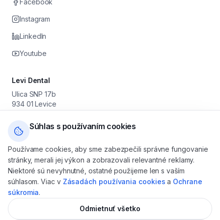
Facebook
Instagram
LinkedIn
Youtube
Levi Dental
Ulica SNP 17b
934 01 Levice
Prevádzkovateľ: Stomatológia Levice s. r. o.
IČO: 55 630 251 · DIČ: 2122046179 · IČ DPH: SK2122046179
Súhlas s používaním cookies
+421 905 616 800
Používame cookies, aby sme zabezpečili správne fungovanie
levicedental@gmail.com
stránky, merali jej výkon a zobrazovali relevantné reklamy.
Po — Pia: 08:00 — 16:00
Niektoré sú nevyhnutné, ostatné použijeme len s vaším
So — Ne: na objednávku
súhlasom. Viac v
Zásadách používania cookies
a
Ochrane
súkromia
.
Odmietnuť všetko