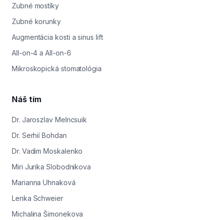
Zubné mostíky
Zubné korunky
Augmentácia kosti a sinus lift
All-on-4 a All-on-6
Mikroskopická stomatológia
Náš tím
Dr. Jaroszlav Melncsuik
Dr. Serhií Bohdan
Dr. Vadim Moskalenko
Miri Jurika Slobodnikova
Marianna Uhnaková
Lenka Schweier
Michalina Šimonekova