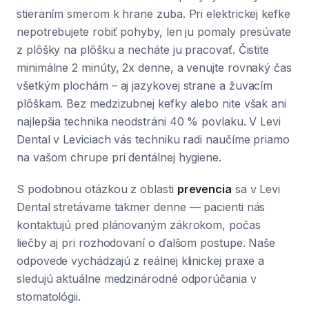
stieraním smerom k hrane zuba. Pri elektrickej kefke
nepotrebujete robiť pohyby, len ju pomaly presúvate
z plôšky na plôšku a necháte ju pracovať. Čistite
minimálne 2 minúty, 2x denne, a venujte rovnaký čas
všetkým plochám – aj jazykovej strane a žuvacím
plôškam. Bez medzizubnej kefky alebo nite však ani
najlepšia technika neodstráni 40 % povlaku. V Levi
Dental v Leviciach vás techniku radi naučíme priamo
na vašom chrupe pri dentálnej hygiene.
S podobnou otázkou z oblasti
prevencia
sa v Levi
Dental stretávame takmer denne — pacienti nás
kontaktujú pred plánovaným zákrokom, počas
liečby aj pri rozhodovaní o ďalšom postupe. Naše
odpovede vychádzajú z reálnej klinickej praxe a
sledujú aktuálne medzinárodné odporúčania v
stomatológii.