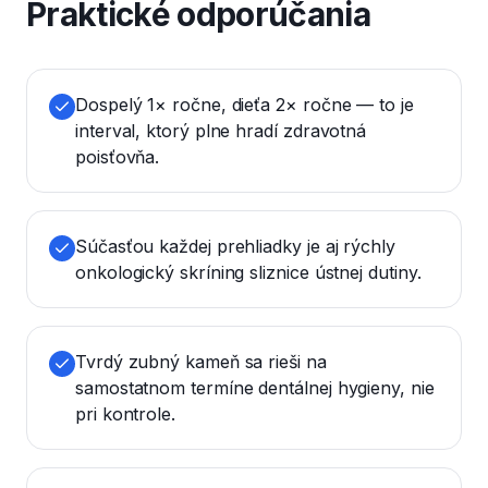
Praktické odporúčania
Dospelý 1× ročne, dieťa 2× ročne — to je
interval, ktorý plne hradí zdravotná
poisťovňa.
Súčasťou každej prehliadky je aj rýchly
onkologický skríning sliznice ústnej dutiny.
Tvrdý zubný kameň sa rieši na
samostatnom termíne dentálnej hygieny, nie
pri kontrole.