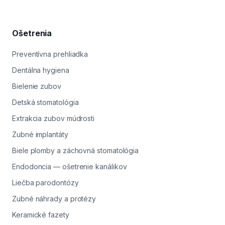
ktorá ide veľmi voľne (nečistí) ani tú, ktorú treba
pretláčať silou (poraňuje). Pri starostlivosti o implantáty
a mostíky je kefka spravidla obľubovanejšia ako niť.
Ošetrenia
Ústna sprcha je doplnok, no nikdy nie náhrada
mechanického čistenia.
Preventívna prehliadka
Dentálna hygiena
Bielenie zubov
Detská stomatológia
Extrakcia zubov múdrosti
Zubné implantáty
Biele plomby a záchovná stomatológia
Endodoncia — ošetrenie kanálikov
Liečba parodontózy
Zubné náhrady a protézy
Keramické fazety