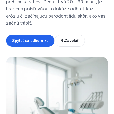
prehliadka v Levi Dental trvá 20 – 30 minút, je
hradená poisťovňou a dokáže odhaliť kaz,
eróziu či začínajúcu parodontitídu skôr, ako vás
začnú trápiť.
Spýtať sa odborníka
Zavolať