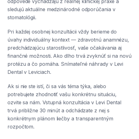
odpovede vychádzajú z reálnej klinickej praxe a
sledujú aktuálne medzinárodné odporúčania v
stomatológii.
Pri každej osobnej konzultácii vždy berieme do
úvahy individuálny kontext — zdravotnú anamnézu,
predchádzajúcu starostlivosť, vaše očakávania aj
finančné možnosti. Ako dlho trvá zvyknúť si na novú
protézu a čo pomáha. Snímateľné náhrady v Levi
Dental v Leviciach.
Ak si nie ste istí, či sa vás téma týka, alebo
potrebujete zhodnotiť vašu konkrétnu situáciu,
ozvite sa nám. Vstupná konzultácia v Levi Dental
trvá približne 30 minút a odchádzate z nej s
konkrétnym plánom liečby a transparentným
rozpočtom.