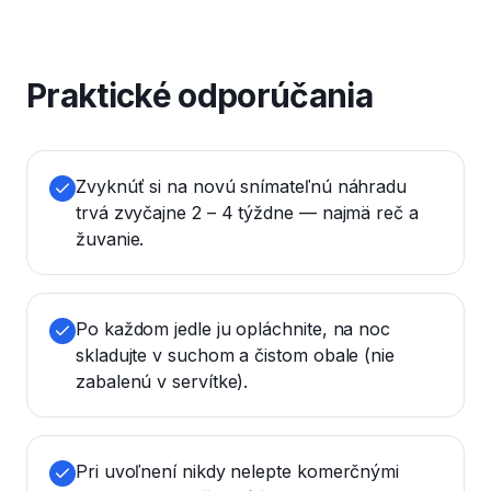
Praktické odporúčania
Zvyknúť si na novú snímateľnú náhradu
trvá zvyčajne 2 – 4 týždne — najmä reč a
žuvanie.
Po každom jedle ju opláchnite, na noc
skladujte v suchom a čistom obale (nie
zabalenú v servítke).
Pri uvoľnení nikdy nelepte komerčnými