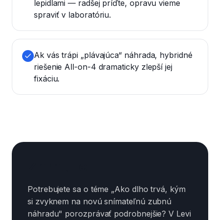
lepidlami — radšej príďte, opravu vieme
spraviť v laboratóriu.
Ak vás trápi „plávajúca“ náhrada, hybridné
riešenie All-on-4 dramaticky zlepší jej
fixáciu.
Zhrnutie
Potrebujete sa o téme „Ako dlho trvá, kým
si zvyknem na novú snímateľnú zubnú
náhradu" porozprávať podrobnejšie? V Levi