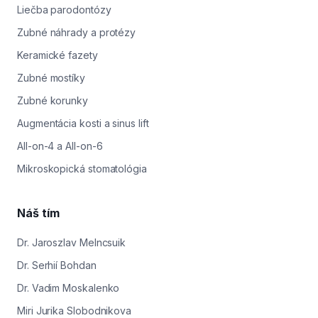
Liečba parodontózy
Zubné náhrady a protézy
Keramické fazety
Zubné mostíky
Zubné korunky
Augmentácia kosti a sinus lift
All-on-4 a All-on-6
Mikroskopická stomatológia
Náš tím
Dr. Jaroszlav Melncsuik
Dr. Serhií Bohdan
Dr. Vadim Moskalenko
Miri Jurika Slobodnikova