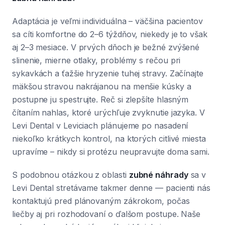
Adaptácia je veľmi individuálna – väčšina pacientov
sa cíti komfortne do 2–6 týždňov, niekedy je to však
aj 2–3 mesiace. V prvých dňoch je bežné zvýšené
slinenie, mierne otlaky, problémy s rečou pri
sykavkách a ťažšie hryzenie tuhej stravy. Začínajte
mäkšou stravou nakrájanou na menšie kúsky a
postupne ju spestrujte. Reč si zlepšíte hlasným
čítaním nahlas, ktoré urýchľuje zvyknutie jazyka. V
Levi Dental v Leviciach plánujeme po nasadení
niekoľko krátkych kontrol, na ktorých citlivé miesta
upravíme – nikdy si protézu neupravujte doma sami.
S podobnou otázkou z oblasti
zubné náhrady
sa v
Levi Dental stretávame takmer denne — pacienti nás
kontaktujú pred plánovaným zákrokom, počas
liečby aj pri rozhodovaní o ďalšom postupe. Naše