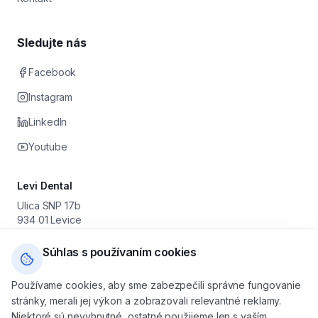
Sledujte nás
Facebook
Instagram
LinkedIn
Youtube
Levi Dental
Ulica SNP 17b
934 01 Levice
Prevádzkovateľ: Stomatológia Levice s. r. o.
IČO: 55 630 251 · DIČ: 2122046179 · IČ DPH: SK2122046179
Súhlas s používaním cookies
+421 905 616 800
Používame cookies, aby sme zabezpečili správne fungovanie
levicedental@gmail.com
stránky, merali jej výkon a zobrazovali relevantné reklamy.
Po — Pia: 08:00 — 16:00
Niektoré sú nevyhnutné, ostatné použijeme len s vaším