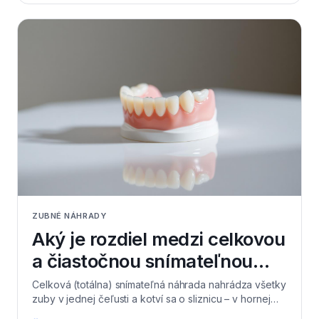
aspoň 6–8 hodín denne (najlepšie cez noc) nechať
náhradu mimo úst, aby si ďasno oddýchlo. Vlastné
zostávajúce zuby a ďasná dôsledne čistite kefkou a
niťou, pretože práve okolo nich vzniká najviac
problémov. V Levi Dental v Leviciach pri kontrolách
hodnotíme stav otlakov, hygieny aj samotnej náhrady.
Pri zápachu, otlakoch alebo zmenenej fixácii sa
neváhajte objednať.
ZUBNÉ NÁHRADY
Aký je rozdiel medzi celkovou
a čiastočnou snímateľnou
náhradou?
Celková (totálna) snímateľná náhrada nahrádza všetky
zuby v jednej čeľusti a kotví sa o sliznicu – v hornej
čeľusti je dôležitá aj prísavka cez podnebie, v dolnej