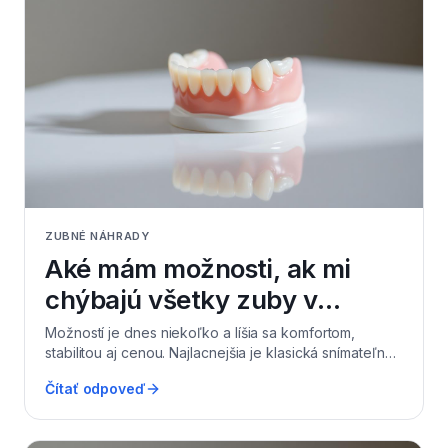
ZUBNÉ NÁHRADY
Aké mám možnosti, ak mi
chýbajú všetky zuby v
čeľusti?
Možností je dnes niekoľko a líšia sa komfortom,
stabilitou aj cenou. Najlacnejšia je klasická snímateľná
protéza, ktorá drží sa o ďasno (na hornej čeľusti aj o
Čítať odpoveď
podnebie) a vyžaduje adaptáciu. Komfortnejšia je
hybridná náhrada na 2–4 implantátoch (overdenture),
ktorá sa zacvakáva a pacient ju vyberá len na čistenie.