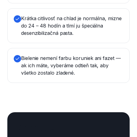
Krátka citlivosť na chlad je normálna, mizne
do 24 – 48 hodín a tlmí ju špeciálna
desenzibilizačná pasta.
Bielenie nemení farbu koruniek ani fazet —
ak ich máte, vyberáme odtieň tak, aby
všetko zostalo zladené.
Zhrnutie