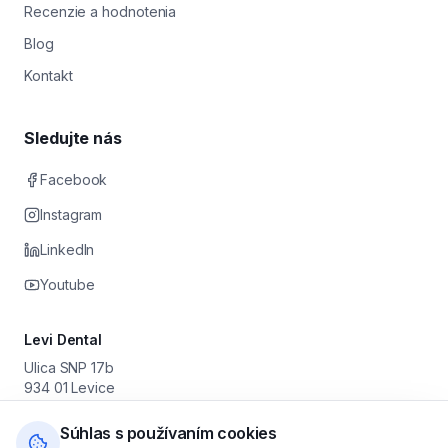
Recenzie a hodnotenia
Blog
Kontakt
Sledujte nás
Facebook
Instagram
LinkedIn
Youtube
Levi Dental
Ulica SNP 17b
934 01 Levice
Prevádzkovateľ: Stomatológia Levice s. r. o.
IČO: 55 630 251 · DIČ: 2122046179 · IČ DPH: SK2122046179
Súhlas s používaním cookies