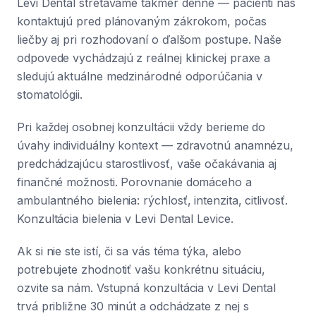
Levi Dental stretávame takmer denne — pacienti nás
kontaktujú pred plánovaným zákrokom, počas
liečby aj pri rozhodovaní o ďalšom postupe. Naše
odpovede vychádzajú z reálnej klinickej praxe a
sledujú aktuálne medzinárodné odporúčania v
stomatológii.
Pri každej osobnej konzultácii vždy berieme do
úvahy individuálny kontext — zdravotnú anamnézu,
predchádzajúcu starostlivosť, vaše očakávania aj
finančné možnosti. Porovnanie domáceho a
ambulantného bielenia: rýchlosť, intenzita, citlivosť.
Konzultácia bielenia v Levi Dental Levice.
Ak si nie ste istí, či sa vás téma týka, alebo
potrebujete zhodnotiť vašu konkrétnu situáciu,
ozvite sa nám. Vstupná konzultácia v Levi Dental
trvá približne 30 minút a odchádzate z nej s