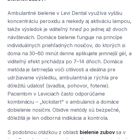
Ambulantné bielenie v Levi Dental využíva vyššiu
koncentráciu peroxidu a niekedy aj aktiváciu lampou,
takže výsledok je viditeľný hneď po jednej až dvoch
návštevách. Domáce bielenie funguje na princípe
individuálnych priehľadných nosičov, do ktorých si
doma na 30–60 minút denne aplikujete jemnejší gél, a
viditeľný efekt prichádza po 7–14 dňoch. Domáca
metóda je šetrnejšia voči citlivosti a ideálna pre
udržiavanie výsledku, ambulantná je rýchla pre
dôležitú udalosť (svadba, pohovor, fotenie).
Pacientom v Leviciach často odporúčame
kombináciu – „kickstart" v ambulancii a domáce
dobielenie nosičmi. Obidve metódy sú bezpečné,
dôležitá je len odborná indikácia a kontrola.
S podobnou otázkou z oblasti
bielenie zubov
sa v