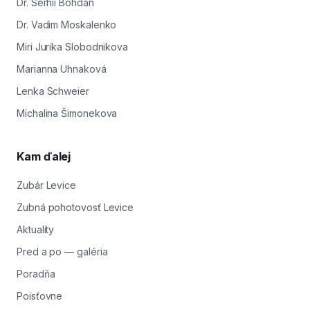
Dr. Serhií Bohdan
Dr. Vadim Moskalenko
Miri Jurika Slobodnikova
Marianna Uhnaková
Lenka Schweier
Michalina Šimonekova
Kam ďalej
Zubár Levice
Zubná pohotovosť Levice
Aktuality
Pred a po — galéria
Poradňa
Poisťovne