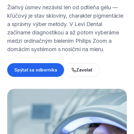
Žiarivý úsmev nezávisí len od odtieňa gélu —
kľúčový je stav skloviny, charakter pigmentácie
a správny výber metódy. V Levi Dental
začíname diagnostikou a až potom vyberáme
medzi ordinačným bielením Philips Zoom a
domácim systémom s nosičmi na mieru.
Spýtať sa odborníka
Zavolať