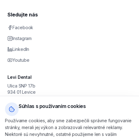
Sledujte nás
Facebook
Instagram
LinkedIn
Youtube
Levi Dental
Ulica SNP 17b
934 01 Levice
Prevádzkovateľ: Stomatológia Levice s. r. o.
IČO: 55 630 251 · DIČ: 2122046179 · IČ DPH: SK2122046179
Súhlas s používaním cookies
+421 905 616 800
Používame cookies, aby sme zabezpečili správne fungovanie
levicedental@gmail.com
stránky, merali jej výkon a zobrazovali relevantné reklamy.
Po — Pia: 08:00 — 16:00
Niektoré sú nevyhnutné, ostatné použijeme len s vaším
So — Ne: na objednávku