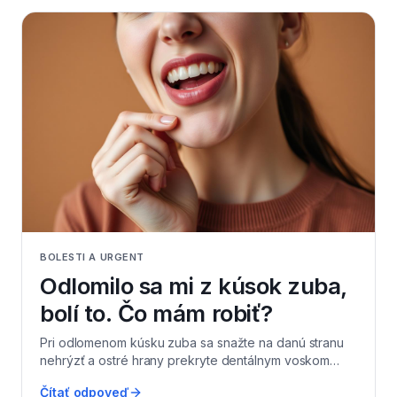
hmotu z lekárne. Neumiestňujte do kavity vatu,
žuvačku ani lepidlo – môžu spôsobiť zápal alebo
poranenie ďasna. V Levi Dental v Leviciach sa
pacientom snažíme nájsť termín čo najskôr, často do
24–48 hodín. Pri rozsiahlej strate tkaniva budeme
uvažovať skôr o onlayi alebo korunke, aby zub
vydržal dlhodobo.
BOLESTI A URGENT
Odlomilo sa mi z kúsok zuba,
bolí to. Čo mám robiť?
Pri odlomenom kúsku zuba sa snažte na danú stranu
nehrýzť a ostré hrany prekryte dentálnym voskom
alebo kúskom žuvačky bez cukru, aby si jazyk
Čítať odpoveď
nepodráždili. Odlomený fragment, ak ho nájdete,