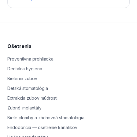
uložte do mlieka alebo fyziologického roztoku – v
niektorých prípadoch ho vieme adhezívne prilepiť
späť. Ak je vidieť ružové až červené miesto v strede
zuba, znamená to obnaženie drene a treba ošetrenie
urýchlene. V Levi Dental v Leviciach pacientov z Levíc
a okolia ošetríme v krátkom termíne; podľa rozsahu
riešime výplňou, fazetou, onlayom alebo korunkou.
Ošetrenia
Včasné riešenie chráni pred infekciou a stratou zuba.
Preventívna prehliadka
Dentálna hygiena
Bielenie zubov
Detská stomatológia
Extrakcia zubov múdrosti
Zubné implantáty
Biele plomby a záchovná stomatológia
Endodoncia — ošetrenie kanálikov