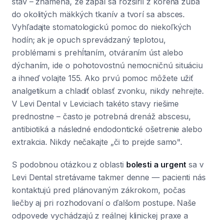
stav – znamená, že zápal sa rozšíril z koreňa zuba
do okolitých mäkkých tkanív a tvorí sa absces.
Vyhľadajte stomatologickú pomoc do niekoľkých
hodín; ak je opuch sprevádzaný teplotou,
problémami s prehĺtaním, otváraním úst alebo
dýchaním, ide o pohotovostnú nemocničnú situáciu
a ihneď volajte 155. Ako prvú pomoc môžete užiť
analgetikum a chladiť oblasť zvonku, nikdy nehrejte.
V Levi Dental v Leviciach takéto stavy riešime
prednostne – často je potrebná drenáž abscesu,
antibiotiká a následné endodontické ošetrenie alebo
extrakcia. Nikdy nečakajte „či to prejde samo".
S podobnou otázkou z oblasti
bolesti a urgent
sa v
Levi Dental stretávame takmer denne — pacienti nás
kontaktujú pred plánovaným zákrokom, počas
liečby aj pri rozhodovaní o ďalšom postupe. Naše
odpovede vychádzajú z reálnej klinickej praxe a