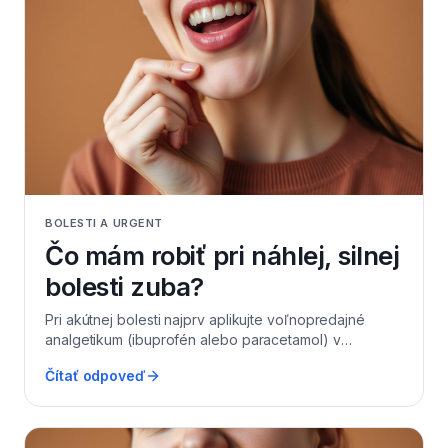
BOLESTI A URGENT
Čo mám robiť pri náhlej, silnej
bolesti zuba?
Pri akútnej bolesti najprv aplikujte voľnopredajné
analgetikum (ibuprofén alebo paracetamol) v
odporúčanej dávke, ústa vypláchnite vlažnou vodou a
Čítať odpoveď
chlaďte líce zvonku – nikdy nepriamo na ďasno.
Vyhnite sa teplým nápojom, alkoholu a tvrdému jedlu,
ktoré bolesť zvyčajne zhoršia. Postihnutú stranu
neprehrievajte, pretože teplo dokáže zápal výrazne