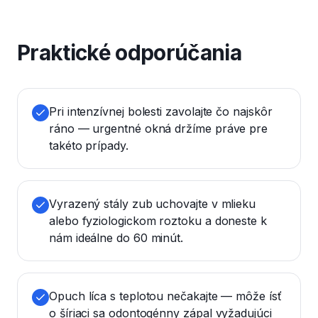
Praktické odporúčania
Pri intenzívnej bolesti zavolajte čo najskôr
ráno — urgentné okná držíme práve pre
takéto prípady.
Vyrazený stály zub uchovajte v mlieku
alebo fyziologickom roztoku a doneste k
nám ideálne do 60 minút.
Opuch líca s teplotou nečakajte — môže ísť
o šíriaci sa odontogénny zápal vyžadujúci