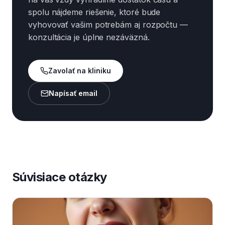
spolu nájdeme riešenie, ktoré bude
vyhovovať vašim potrebám aj rozpočtu —
konzultácia je úplne nezáväzná.
Zavolať na kliniku
Napísať email
Súvisiace otázky