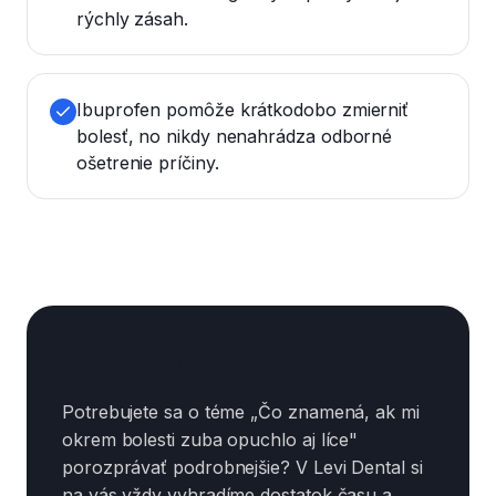
rýchly zásah.
Ibuprofen pomôže krátkodobo zmierniť
bolesť, no nikdy nenahrádza odborné
ošetrenie príčiny.
Zhrnutie
Potrebujete sa o téme „Čo znamená, ak mi
okrem bolesti zuba opuchlo aj líce"
porozprávať podrobnejšie? V Levi Dental si
na vás vždy vyhradíme dostatok času a