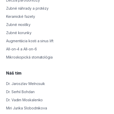
Liečba parodontózy
Zubné náhrady a protézy
Keramické fazety
Zubné mostíky
Zubné korunky
Augmentácia kosti a sinus lift
All-on-4 a All-on-6
Mikroskopická stomatológia
Náš tím
Dr. Jaroszlav Melncsuik
Dr. Serhií Bohdan
Dr. Vadim Moskalenko
Miri Jurika Slobodnikova