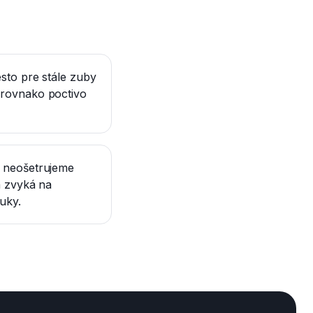
sto pre stále zuby
 rovnako poctivo
h neošetrujeme
a zvyká na
uky.