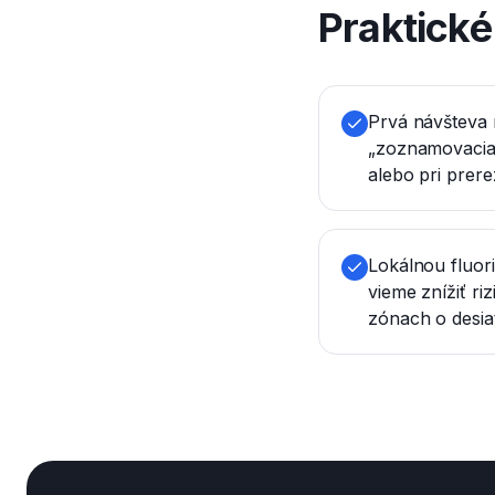
Praktick
Prvá návšteva 
„zoznamovacia“
alebo pri prer
Lokálnou fluor
vieme znížiť ri
zónach o desia