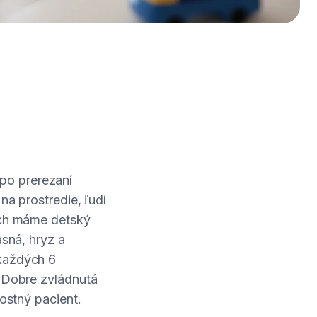
po prerezaní
na prostredie, ľudí
iach máme detský
asná, hryz a
 každých 6
. Dobre zvládnutá
kostný pacient.