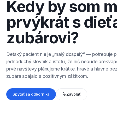
Kedy by som ma
prvýkrát s die
zubárovi?
Detský pacient nie je „malý dospelý“ — potrebuje 
jednoduchý slovník a istotu, že nič nebude prekvape
prvé návštevy plánujeme krátke, hravé a hlavne bez 
zubára spájalo s pozitívnym zážitkom.
Spýtať sa odborníka
Zavolať