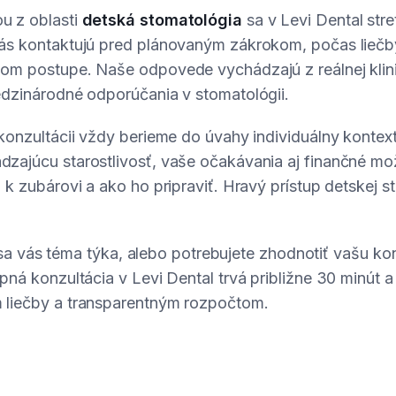
u z oblasti
detská stomatológia
sa v Levi Dental str
ás kontaktujú pred plánovaným zákrokom, počas liečby
om postupe. Naše odpovede vychádzajú z reálnej klini
edzinárodné odporúčania v stomatológii.
 konzultácii vždy berieme do úvahy individuálny konte
zajúcu starostlivosť, vaše očakávania aj finančné mož
 k zubárovi a ako ho pripraviť. Hravý prístup detskej s
či sa vás téma týka, alebo potrebujete zhodnotiť vašu ko
pná konzultácia v Levi Dental trvá približne 30 minút 
 liečby a transparentným rozpočtom.