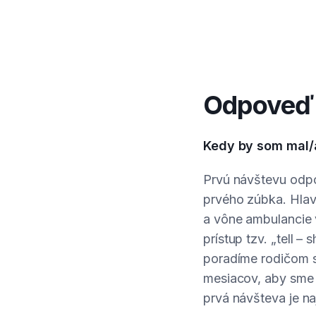
Odpoveď 
Kedy by som mal/a
Prvú návštevu odpo
prvého zúbka. Hlavn
a vône ambulancie 
prístup tzv. „tell 
poradíme rodičom s
mesiacov, aby sme v
prvá návšteva je na