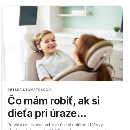
DETSKÁ STOMATOLÓGIA
Čo mám robiť, ak si
dieťa pri úraze
poškodí alebo vybije
Pri vybitom trvalom zube je čas absolútne kľúčový –