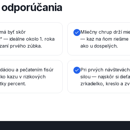
é odporúčania
má byť skôr
Mliečny chrup drží mie
 — ideálne okolo 1. roka
— kaz na ňom riešime
ezaní prvého zúbka.
ako u dospelých.
idáciou a pečatením fisúr
Pri prvých návštevác
ziko kazu v rizikových
silou — najskôr si dieť
tky percent.
zrkadielko, kreslo a zv