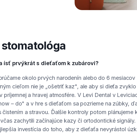
stomatológa
 ísť prvýkrát s dieťaťom k zubárovi?
rúčame okolo prvých narodenín alebo do 6 mesiacov 
ým cieľom nie je „ošetriť kaz", ale aby si dieťa zvyklo 
v príjemnej a hravej atmosfére. V Levi Dental v Levic
– show – do" a v hre s dieťaťom sa pozrieme na zúbky, ď
 čistením a stravou. Ďalšie kontroly potom plánujeme
čas zachytili začínajúce kazy či ortodontické signály
jlepšia investícia do toho, aby z dieťaťa nevyrástol úz