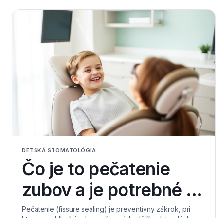
DETSKÁ STOMATOLÓGIA
Čo je to pečatenie
zubov a je potrebné u
každého dieťaťa?
Pečatenie (fissure sealing) je preventívny zákrok, pri