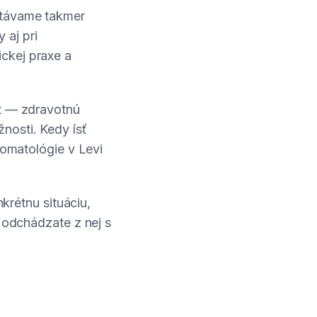
etávame takmer
 aj pri
ckej praxe a
xt — zdravotnú
nosti. Kedy ísť
tomatológie v Levi
nkrétnu situáciu,
a odchádzate z nej s