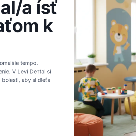
l/a ísť
ťaťom k
pomalšie tempo,
nie. V Levi Dental si
bolesti, aby si dieťa