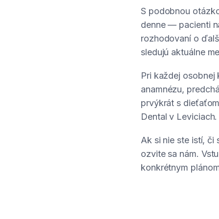
S podobnou otázko
denne — pacienti n
rozhodovaní o ďalš
sledujú aktuálne m
Pri každej osobnej
anamnézu, predchád
prvýkrát s dieťaťom
Dental v Leviciach.
Ak si nie ste istí, 
ozvite sa nám. Vstu
konkrétnym plánom