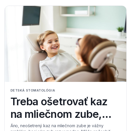
DETSKÁ STOMATOLÓGIA
Treba ošetrovať kaz
na mliečnom zube,
keď aj tak vypadne?
Áno, neošetrený kaz na mliečnom zube je vážny