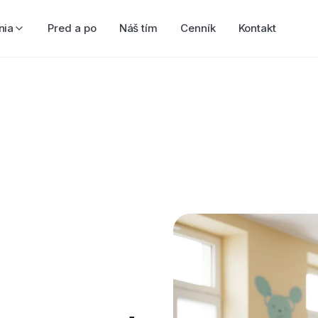
nia
Pred a po
Náš tím
Cenník
Kontakt