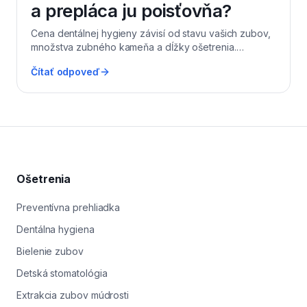
a prepláca ju poisťovňa?
Cena dentálnej hygieny závisí od stavu vašich zubov,
množstva zubného kameňa a dĺžky ošetrenia.
Štandardne sa pohybuje v rozmedzí bežnom pre
Čítať odpoveď
súkromné ambulancie v regióne Levice. Zdravotné
poisťovne ju nehradia priamo z verejného poistenia,
no v rámci benefitných programov VšZP, Dôvera aj
Union poskytujú každoročný príspevok pre dospelých
a deti. V Levi Dental v Leviciach vám po hygiene
vystavíme doklad, ktorý si jednoducho uplatníte v
aplikácii alebo pobočke vašej poisťovne. Konkrétny
príspevok aktuálne nájdete na webe svojej poisťovne
Ošetrenia
– stačí zadať „príspevok na dentálnu hygienu".
Preventívna prehliadka
Dentálna hygiena
Bielenie zubov
Detská stomatológia
Extrakcia zubov múdrosti