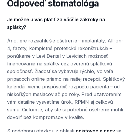
Odpoveď stomatológa
Je možné u vás platiť za väčšie zákroky na
splátky?
Áno, pre rozsiahlejšie ošetrenia – implantáty, All-on-
4, fazety, kompletné protetické rekonštrukcie –
ponúkame v Levi Dental v Leviciach možnosť
financovania na splátky cez overenú splátkovú
spoločnosť. Žiadosť sa vybavuje rýchlo, vo veľa
prípadoch online priamo na našej recepcii. Splátkový
kalendár vieme prispôsobiť rozpočtu pacienta – od
niekoľkých mesiacov až po roky. Pred uzatvorením
vám detailne vysvetlíme úrok, RPMN aj celkovú
sumu. Cieľom je, aby ste si potrebné ošetrenie mohli
dovoliť bez kompromisov v kvalite.
S podobnou otázkou z oblasti
poistovne a ceny
sa