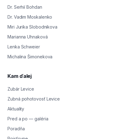
Dr. Serhií Bohdan
Dr. Vadim Moskalenko
Miri Jurika Slobodnikova
Marianna Uhnaková
Lenka Schweier
Michalina Šimonekova
Kam ďalej
Zubár Levice
Zubná pohotovosť Levice
Aktuality
Pred a po — galéria
Poradňa
Poisťovne