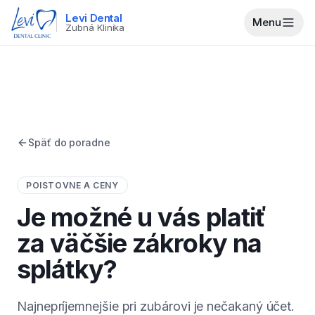
Levi Dental
Menu
Zubná Klinika
Späť do poradne
POISTOVNE A CENY
Je možné u vás platiť
za väčšie zákroky na
splátky?
Najnepríjemnejšie pri zubárovi je nečakaný účet.