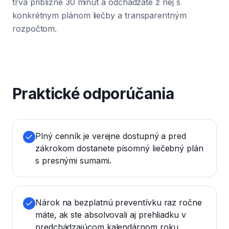
trvá približne 30 minút a odchádzate z nej s
konkrétnym plánom liečby a transparentným
rozpočtom.
Praktické odporúčania
Plný cenník je verejne dostupný a pred
zákrokom dostanete písomný liečebný plán
s presnými sumami.
Nárok na bezplatnú preventívku raz ročne
máte, ak ste absolvovali aj prehliadku v
predchádzajúcom kalendárnom roku.