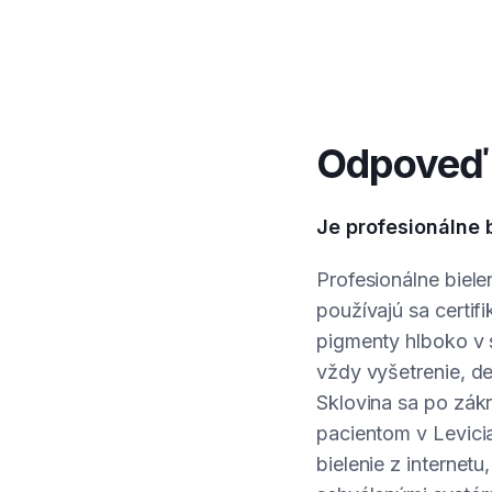
Odpoveď 
Je profesionálne 
Profesionálne biel
používajú sa certi
pigmenty hlboko v s
vždy vyšetrenie, de
Sklovina sa po zák
pacientom v Levic
bielenie z internet