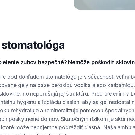
stomatológa
bielenie zubov bezpečné? Nemôže poškodiť sklovi
enie pod dohľadom stomatológa je v súčasnosti veľmi 
fikované gély na báze peroxidu vodíka alebo karbamidu,
klovine, no neporušujú jej štruktúru. Pred bielením v L
ntálnu hygienu a izoláciu ďasien, aby sa gél nedostal 
roku rehydratuje a remineralizuje pomocou špeciálnych 
iach poskytneme domov. Skutočným rizikom je skôr n
u, ktoré môže nepríjemne podráždiť ďasná. Naša ambulan