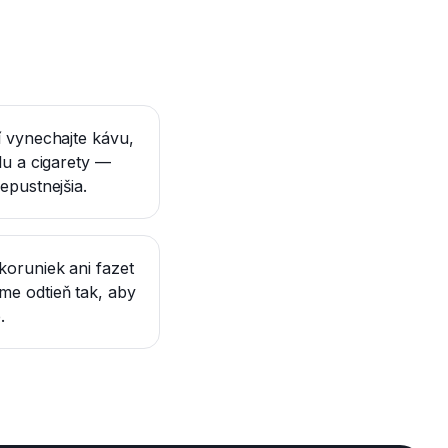
í vynechajte kávu,
lu a cigarety —
epustnejšia.
koruniek ani fazet
me odtieň tak, aby
.