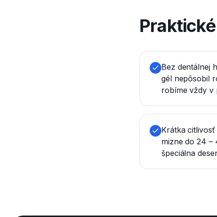
Praktick
Bez dentálnej 
gél nepôsobil 
robíme vždy v 
Krátka citlivos
mizne do 24 – 4
špeciálna desen