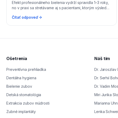
Efekt profesionálneho bielenia vydrží spravidla 1–3 roky,
no v praxi sa stretávame aj s pacientami, ktorým výsledok
ostáva výrazný 4–5 rokov. Najviac ho ovplyvňuje strava a
Čítať odpoveď
životný štýl – káva, čierny čaj, červené víno, cvikla, kari
korenie a fajčenie sú typickí „zlodeji bieleho úsmevu".
Pre dlhú výdrž odporúčame v Levi Dental pravidelnú
dentálnu hygienu raz za 6 mesiacov a udržiavacie
domáce bielenie individuálnymi nosičmi raz za rok.
Pacienti z Levíc a okolia tak vedia po počiatočnom
ambulantnom bielení udržať odtiene veľmi jednoducho.
Dôležité je aj 48 hodín po bielení dodržať tzv. bielu diétu,
Ošetrenia
Náš tím
kým pre povrch zubov plne rehydratuje.
Preventívna prehliadka
Dr. Jaroszlav
Dentálna hygiena
Dr. Serhií Bo
Bielenie zubov
Dr. Vadim Mo
Detská stomatológia
Miri Jurika S
Extrakcia zubov múdrosti
Marianna Uh
Zubné implantáty
Lenka Schwei