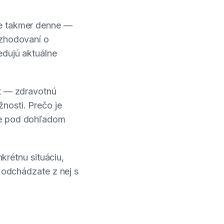
me takmer denne —
ozhodovaní o
edujú aktuálne
xt — zdravotnú
nosti. Prečo je
ie pod dohľadom
nkrétnu situáciu,
a odchádzate z nej s