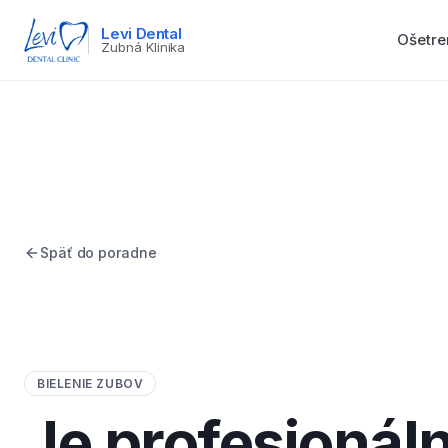
Levi Dental
Ošetre
Zubná Klinika
Späť do poradne
BIELENIE ZUBOV
Je profesionál