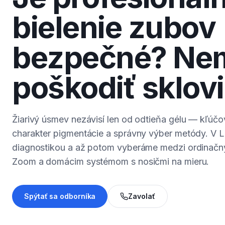
bielenie zubov
bezpečné? Ne
poškodiť sklov
Žiarivý úsmev nezávisí len od odtieňa gélu — kľúčov
charakter pigmentácie a správny výber metódy. V L
diagnostikou a až potom vyberáme medzi ordinačný
Zoom a domácim systémom s nosičmi na mieru.
Spýtať sa odborníka
Zavolať