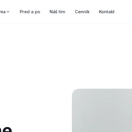
nia
Pred a po
Náš tím
Cenník
Kontakt
ne