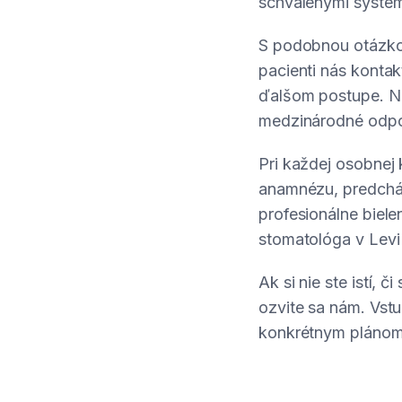
schválenými systém
S podobnou otázko
pacienti nás konta
ďalšom postupe. Na
medzinárodné odpor
Pri každej osobnej
anamnézu, predchád
profesionálne biel
stomatológa v Levi
Ak si nie ste istí, 
ozvite sa nám. Vstu
konkrétnym plánom