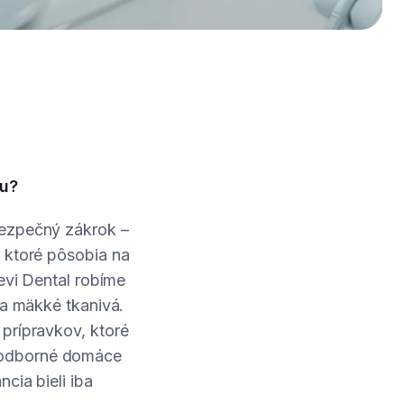
nu?
bezpečný zákrok –
 ktoré pôsobia na
evi Dental robíme
na mäkké tkanivá.
prípravkov, ktoré
eodborné domáce
cia bieli iba