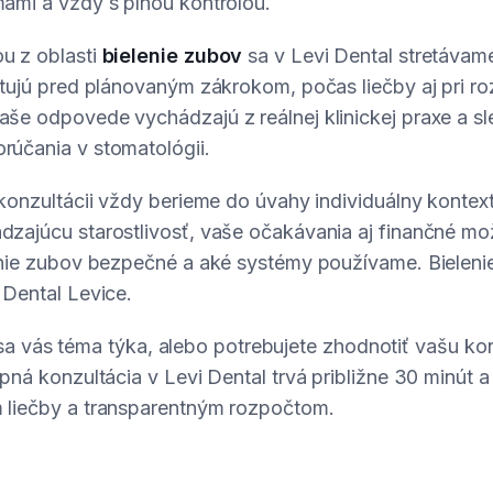
ami a vždy s plnou kontrolou.
u z oblasti
bielenie zubov
sa v Levi Dental stretáva
ktujú pred plánovaným zákrokom, počas liečby aj pri r
še odpovede vychádzajú z reálnej klinickej praxe a sl
účania v stomatológii.
 konzultácii vždy berieme do úvahy individuálny konte
zajúcu starostlivosť, vaše očakávania aj finančné mož
enie zubov bezpečné a aké systémy používame. Bielen
 Dental Levice.
či sa vás téma týka, alebo potrebujete zhodnotiť vašu ko
pná konzultácia v Levi Dental trvá približne 30 minút 
 liečby a transparentným rozpočtom.