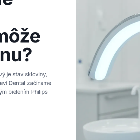
môže
inu?
ý je stav skloviny,
evi Dental začíname
m bielením Philips