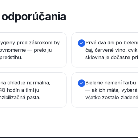
é odporúčania
hygieny pred zákrokom by
Prvé dva dni po bielen
rovnomerne — preto ju
čaj, červené víno, cvik
predstihu.
sklovina je dočasne pri
ť na chlad je normálna,
Bielenie nemení farbu 
8 hodín a tlmí ju
— ak ich máte, vyberá
zibilizačná pasta.
všetko zostalo zladené