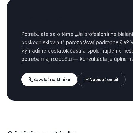
Zhrnutie
Potrebujete sa o téme „Je profesionálne biel
poškodiť sklovinu" porozprávať podrobnejšie? V
vyhradíme dostatok času a spolu nájdeme rieš
potrebám aj rozpočtu — konzultácia je úplne 
Zavolať na kliniku
Napísať email