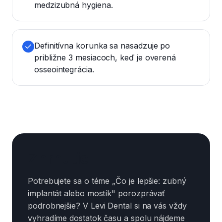
medzizubná hygiena.
Definitívna korunka sa nasadzuje po
približne 3 mesiacoch, keď je overená
osseointegrácia.
Zhrnutie
Potrebujete sa o téme „Čo je lepšie: zubný
implantát alebo mostík" porozprávať
podrobnejšie? V Levi Dental si na vás vždy
vyhradíme dostatok času a spolu nájdeme