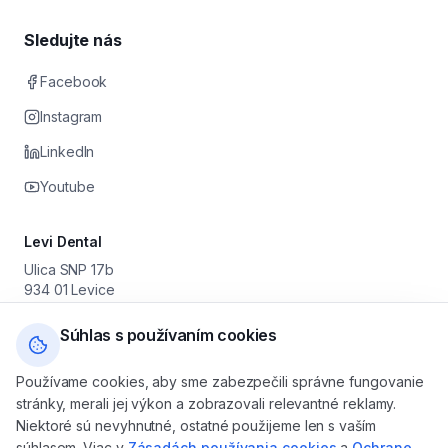
Sledujte nás
Facebook
Instagram
LinkedIn
Youtube
Levi Dental
Ulica SNP 17b
934 01 Levice
Prevádzkovateľ: Stomatológia Levice s. r. o.
IČO: 55 630 251 · DIČ: 2122046179 · IČ DPH: SK2122046179
Súhlas s používaním cookies
+421 905 616 800
Používame cookies, aby sme zabezpečili správne fungovanie
levicedental@gmail.com
stránky, merali jej výkon a zobrazovali relevantné reklamy.
Po — Pia: 08:00 — 16:00
Niektoré sú nevyhnutné, ostatné použijeme len s vaším
So — Ne: na objednávku
súhlasom. Viac v
Zásadách používania cookies
a
Ochrane