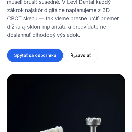
museli brúsiť susedné. V Levi Dental každý
zákrok najskôr digitálne naplánujeme z 3D
CBCT skenu — tak vieme presne určiť priemer,
dĺžku aj sklon implantátu a predvídateľne
dosiahnuť dlhodobý výsledok.
Spýtať sa odborníka
Zavolať