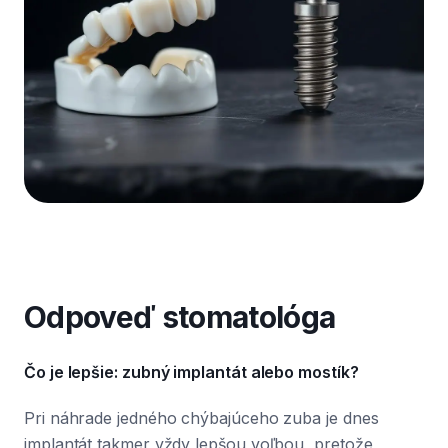
Odpoveď stomatológa
Čo je lepšie: zubný implantát alebo mostík?
Pri náhrade jedného chýbajúceho zuba je dnes
implantát takmer vždy lepšou voľbou, pretože