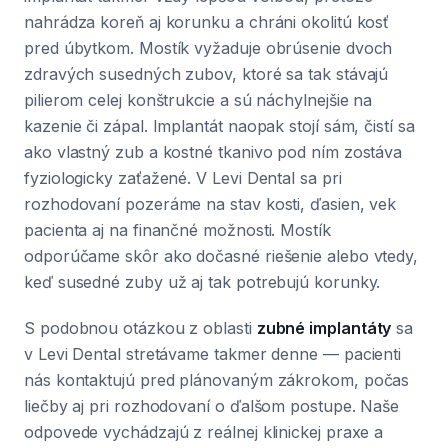
nahrádza koreň aj korunku a chráni okolitú kosť
pred úbytkom. Mostík vyžaduje obrúsenie dvoch
zdravých susedných zubov, ktoré sa tak stávajú
pilierom celej konštrukcie a sú náchylnejšie na
kazenie či zápal. Implantát naopak stojí sám, čistí sa
ako vlastný zub a kostné tkanivo pod ním zostáva
fyziologicky zaťažené. V Levi Dental sa pri
rozhodovaní pozeráme na stav kosti, ďasien, vek
pacienta aj na finančné možnosti. Mostík
odporúčame skôr ako dočasné riešenie alebo vtedy,
keď susedné zuby už aj tak potrebujú korunky.
S podobnou otázkou z oblasti
zubné implantáty
sa
v Levi Dental stretávame takmer denne — pacienti
nás kontaktujú pred plánovaným zákrokom, počas
liečby aj pri rozhodovaní o ďalšom postupe. Naše
odpovede vychádzajú z reálnej klinickej praxe a