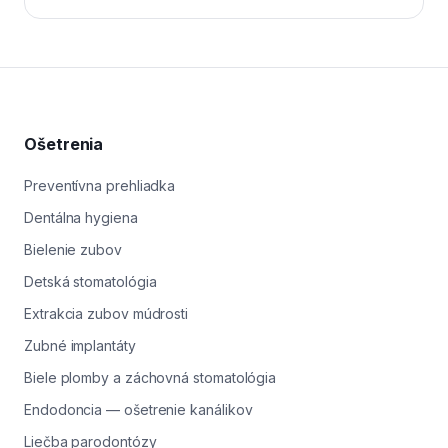
medzizubné kefky, jednozväzková kefka okolo
implantátu a profesionálna hygiena raz za 6 mesiacov.
Riziko predčasnej straty zvyšuje fajčenie, neliečená
parodontitída, bruxizmus a zanedbané kontroly. V Levi
Dental vediete pravidelnú evidenciu stavu kosti
pomocou RTG, takže prípadné problémy zachytíme
veľmi skoro. Pri implantátoch, ktoré u nás zavádzame,
Ošetrenia
používame systémy s dlhoročnou medzinárodnou
garanciou.
Preventívna prehliadka
Dentálna hygiena
Bielenie zubov
Detská stomatológia
Extrakcia zubov múdrosti
Zubné implantáty
Biele plomby a záchovná stomatológia
Endodoncia — ošetrenie kanálikov
Liečba parodontózy