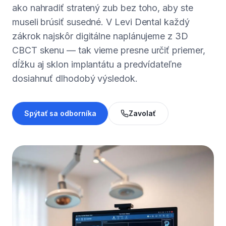
ako nahradiť stratený zub bez toho, aby ste
museli brúsiť susedné. V Levi Dental každý
zákrok najskôr digitálne naplánujeme z 3D
CBCT skenu — tak vieme presne určiť priemer,
dĺžku aj sklon implantátu a predvídateľne
dosiahnuť dlhodobý výsledok.
Spýtať sa odborníka
Zavolať