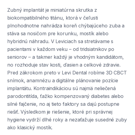
Zubný implantát je miniatúrna skrutka z
biokompatibilného titánu, ktorá v čeľusti
plnohodnotne nahrádza koreň chýbajúceho zuba a
stáva sa nosičom pre korunku, mostík alebo
hybridnú náhradu. V Leviciach sa stretávame s
pacientami v každom veku – od tridsiatnikov po
seniorov – a takmer každý je vhodným kandidátom,
no rozhoduje stav kosti, ďasien a celkové zdravie.
Pred zákrokom preto v Levi Dental robíme 3D CBCT
snímok, anamnézu a digitálne plánovanie pozície
implantátu. Kontraindikáciou sú najmä neliečená
parodontitída, ťažko kompenzovaný diabetes alebo
silné fajčenie, no aj tieto faktory sa dajú postupne
riešiť. Výsledkom je riešenie, ktoré pri správnej
hygiene vydrží dlhé roky a nezaťažuje susedné zuby
ako klasický mostík.