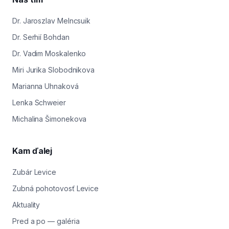
Dr. Jaroszlav Melncsuik
Dr. Serhií Bohdan
Dr. Vadim Moskalenko
Miri Jurika Slobodnikova
Marianna Uhnaková
Lenka Schweier
Michalina Šimonekova
Kam ďalej
Zubár Levice
Zubná pohotovosť Levice
Aktuality
Pred a po — galéria