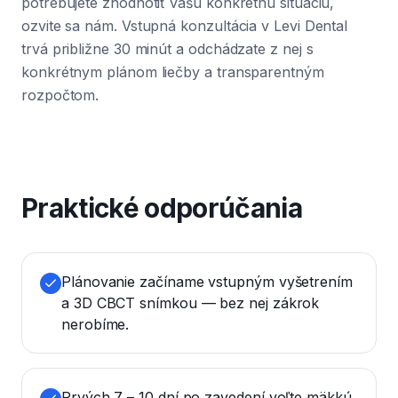
potrebujete zhodnotiť vašu konkrétnu situáciu,
ozvite sa nám. Vstupná konzultácia v Levi Dental
trvá približne 30 minút a odchádzate z nej s
konkrétnym plánom liečby a transparentným
rozpočtom.
Praktické odporúčania
Plánovanie začíname vstupným vyšetrením
a 3D CBCT snímkou — bez nej zákrok
nerobíme.
Prvých 7 – 10 dní po zavedení voľte mäkkú