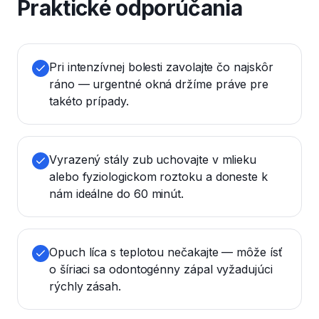
Praktické odporúčania
Pri intenzívnej bolesti zavolajte čo najskôr
ráno — urgentné okná držíme práve pre
takéto prípady.
Vyrazený stály zub uchovajte v mlieku
alebo fyziologickom roztoku a doneste k
nám ideálne do 60 minút.
Opuch líca s teplotou nečakajte — môže ísť
o šíriaci sa odontogénny zápal vyžadujúci
rýchly zásah.