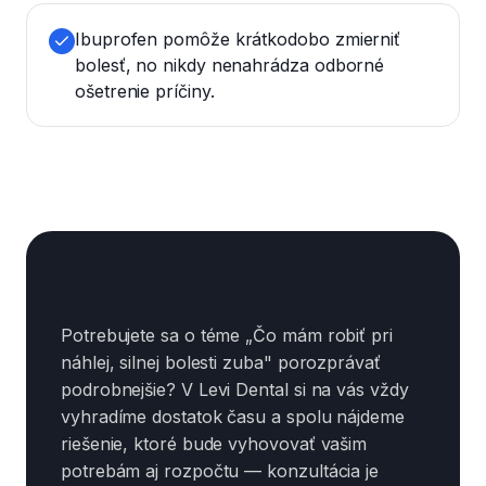
Ibuprofen pomôže krátkodobo zmierniť
bolesť, no nikdy nenahrádza odborné
ošetrenie príčiny.
Zhrnutie
Potrebujete sa o téme „Čo mám robiť pri
náhlej, silnej bolesti zuba" porozprávať
podrobnejšie? V Levi Dental si na vás vždy
vyhradíme dostatok času a spolu nájdeme
riešenie, ktoré bude vyhovovať vašim
potrebám aj rozpočtu — konzultácia je