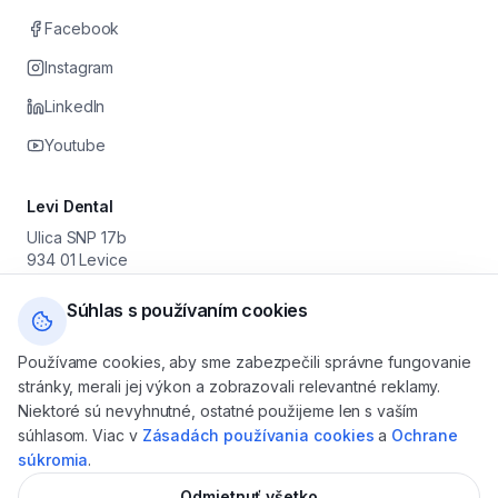
Facebook
Instagram
LinkedIn
Youtube
Levi Dental
Ulica SNP 17b
934 01 Levice
Prevádzkovateľ: Stomatológia Levice s. r. o.
IČO: 55 630 251 · DIČ: 2122046179 · IČ DPH: SK2122046179
Súhlas s používaním cookies
+421 905 616 800
Používame cookies, aby sme zabezpečili správne fungovanie
levicedental@gmail.com
stránky, merali jej výkon a zobrazovali relevantné reklamy.
Po — Pia: 08:00 — 16:00
Niektoré sú nevyhnutné, ostatné použijeme len s vaším
So — Ne: na objednávku
súhlasom. Viac v
Zásadách používania cookies
a
Ochrane
súkromia
.
Odmietnuť všetko