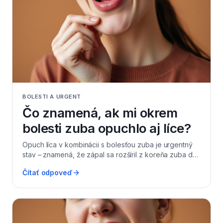
uvažovať skôr o onlayi alebo korunke, aby zub
vydržal dlhodobo.
BOLESTI A URGENT
Čo znamená, ak mi okrem
bolesti zuba opuchlo aj líce?
Opuch líca v kombinácii s bolesťou zuba je urgentný
stav – znamená, že zápal sa rozšíril z koreňa zuba do
okolitých mäkkých tkanív a tvorí sa absces. Vyhľadajte
Čítať odpoveď
stomatologickú pomoc do niekoľkých hodín; ak je
opuch sprevádzaný teplotou, problémami s
prehĺtaním, otváraním úst alebo dýchaním, ide o
pohotovostnú nemocničnú situáciu a ihneď volajte 155.
Ako prvú pomoc môžete užiť analgetikum a chladiť