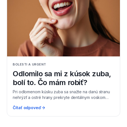
oblasť zvonku, nikdy nehrejte. V Levi Dental v
Leviciach takéto stavy riešime prednostne – často je
potrebná drenáž abscesu, antibiotiká a následné
endodontické ošetrenie alebo extrakcia. Nikdy
nečakajte „či to prejde samo".
BOLESTI A URGENT
Odlomilo sa mi z kúsok zuba,
bolí to. Čo mám robiť?
Pri odlomenom kúsku zuba sa snažte na danú stranu
nehrýzť a ostré hrany prekryte dentálnym voskom
alebo kúskom žuvačky bez cukru, aby si jazyk
Čítať odpoveď
nepodráždili. Odlomený fragment, ak ho nájdete,
uložte do mlieka alebo fyziologického roztoku – v
niektorých prípadoch ho vieme adhezívne prilepiť
späť. Ak je vidieť ružové až červené miesto v strede