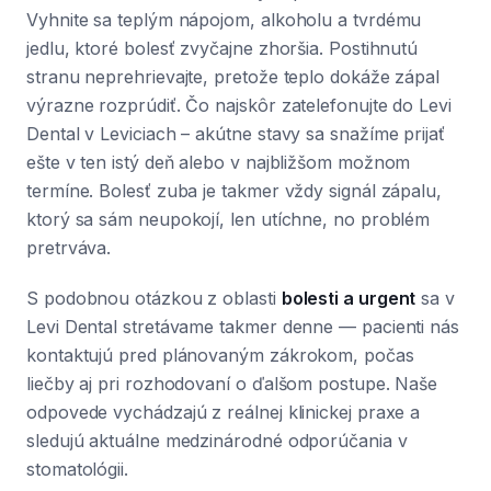
Vyhnite sa teplým nápojom, alkoholu a tvrdému
jedlu, ktoré bolesť zvyčajne zhoršia. Postihnutú
stranu neprehrievajte, pretože teplo dokáže zápal
výrazne rozprúdiť. Čo najskôr zatelefonujte do Levi
Dental v Leviciach – akútne stavy sa snažíme prijať
ešte v ten istý deň alebo v najbližšom možnom
termíne. Bolesť zuba je takmer vždy signál zápalu,
ktorý sa sám neupokojí, len utíchne, no problém
pretrváva.
S podobnou otázkou z oblasti
bolesti a urgent
sa v
Levi Dental stretávame takmer denne — pacienti nás
kontaktujú pred plánovaným zákrokom, počas
liečby aj pri rozhodovaní o ďalšom postupe. Naše
odpovede vychádzajú z reálnej klinickej praxe a
sledujú aktuálne medzinárodné odporúčania v
stomatológii.