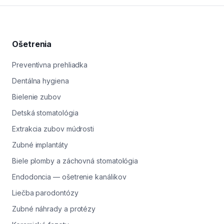
zuba, znamená to obnaženie drene a treba ošetrenie
urýchlene. V Levi Dental v Leviciach pacientov z Levíc
a okolia ošetríme v krátkom termíne; podľa rozsahu
riešime výplňou, fazetou, onlayom alebo korunkou.
Ošetrenia
Včasné riešenie chráni pred infekciou a stratou zuba.
Preventívna prehliadka
Dentálna hygiena
Bielenie zubov
Detská stomatológia
Extrakcia zubov múdrosti
Zubné implantáty
Biele plomby a záchovná stomatológia
Endodoncia — ošetrenie kanálikov
Liečba parodontózy
Zubné náhrady a protézy