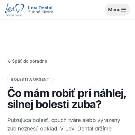
Levi Dental
Menu
Zubná Klinika
Späť do poradne
BOLESTI A URGENT
Čo mám robiť pri náhlej,
silnej bolesti zuba?
Pulzujúca bolesť, opuch tváre alebo vyrazený
zub neznesú odklad. V Levi Dental držíme