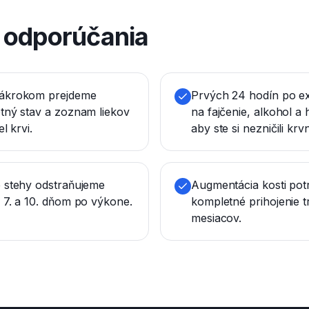
é odporúčania
ákrokom prejdeme
Prvých 24 hodín po ex
tný stav a zoznam liekov
na fajčenie, alkohol a
l krvi.
aby ste si nezničili kr
 stehy odstraňujeme
Augmentácia kosti pot
 7. a 10. dňom po výkone.
kompletné prihojenie t
mesiacov.