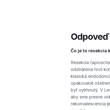
Odpoveď 
Čo je to resekcia
Resekcia (apicectom
odstránime hrot ko
klasická endodoncia
opakované ošetrenie
byť vytrhnutý. V L
aby sme presne vide
rekonvalescencia je