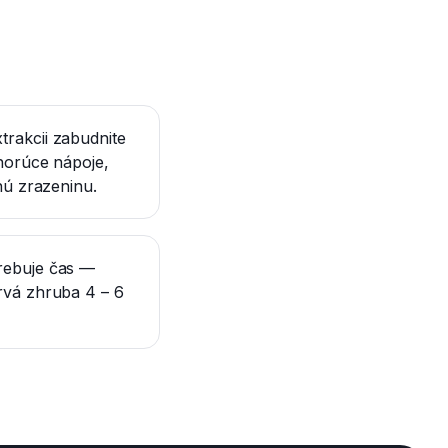
trakcii zabudnite
 horúce nápoje,
vnú zrazeninu.
rebuje čas —
rvá zhruba 4 – 6