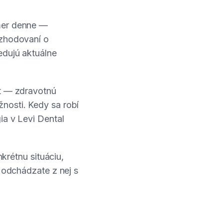
mer denne —
ozhodovaní o
edujú aktuálne
xt — zdravotnú
nosti. Kedy sa robí
ia v Levi Dental
nkrétnu situáciu,
a odchádzate z nej s