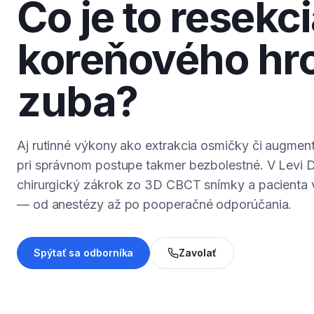
Čo je to resekc
koreňového hr
zuba?
Aj rutinné výkony ako extrakcia osmičky či augmen
pri správnom postupe takmer bezbolestné. V Levi 
chirurgický zákrok zo 3D CBCT snímky a pacienta
— od anestézy až po pooperačné odporúčania.
Spýtať sa odborníka
Zavolať