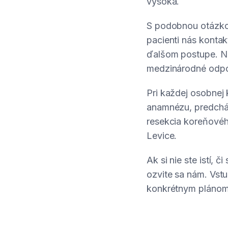
vysoká.
S podobnou otázko
pacienti nás konta
ďalšom postupe. Na
medzinárodné odpor
Pri každej osobnej
anamnézu, predchád
resekcia koreňového
Levice.
Ak si nie ste istí, 
ozvite sa nám. Vstu
konkrétnym plánom