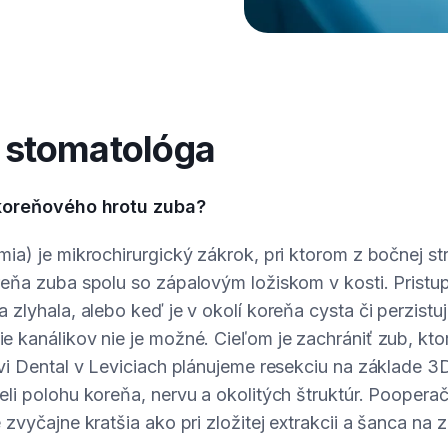
stomatológa
 koreňového hrotu zuba?
ia) je mikrochirurgický zákrok, pri ktorom z bočnej s
reňa zuba spolu so zápalovým ložiskom v kosti. Pristu
 zlyhala, alebo keď je v okolí koreňa cysta či perzistuj
 kanálikov nie je možné. Cieľom je zachrániť zub, kto
evi Dental v Leviciach plánujeme resekciu na základe 
li polohu koreňa, nervu a okolitých štruktúr. Poopera
 zvyčajne kratšia ako pri zložitej extrakcii a šanca na