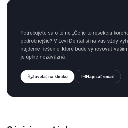
Zhrnutie
Potrebujete sa o téme „Čo je to resekcia kore
podrobnejšie? V Levi Dental si na vás vždy vy
nájdeme riešenie, ktoré bude vyhovovať vašim
je úplne nezáväzná.
Zavolať na kliniku
Napísať email