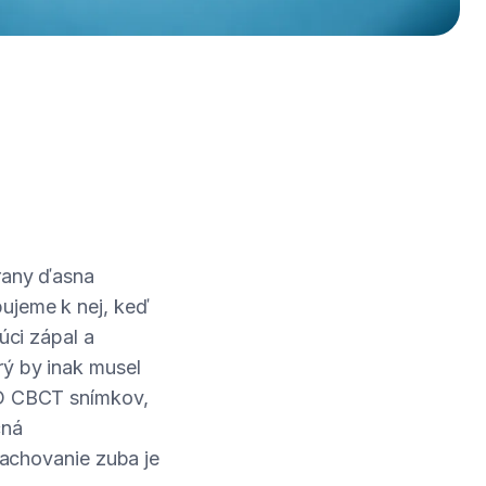
trany ďasna
pujeme k nej, keď
úci zápal a
rý by inak musel
3D CBCT snímkov,
čná
 zachovanie zuba je