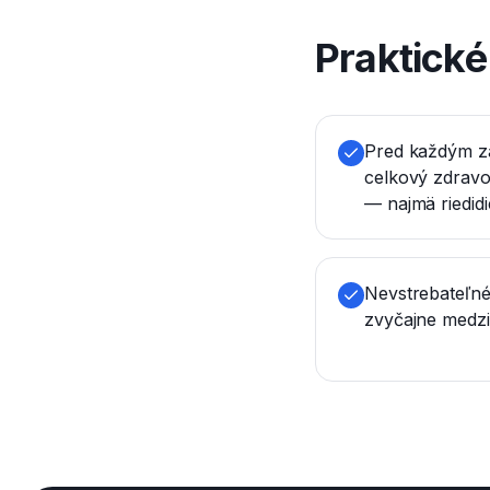
Praktick
Pred každým z
celkový zdravo
— najmä riedidie
Nevstrebateľné
zvyčajne medzi