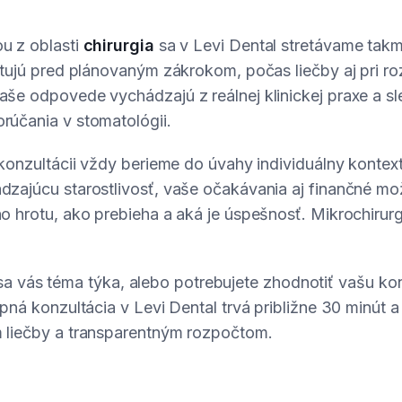
u z oblasti
chirurgia
sa v Levi Dental stretávame tak
ktujú pred plánovaným zákrokom, počas liečby aj pri r
še odpovede vychádzajú z reálnej klinickej praxe a sl
účania v stomatológii.
 konzultácii vždy berieme do úvahy individuálny konte
zajúcu starostlivosť, vaše očakávania aj finančné mož
 hrotu, ako prebieha a aká je úspešnosť. Mikrochirurg
či sa vás téma týka, alebo potrebujete zhodnotiť vašu ko
pná konzultácia v Levi Dental trvá približne 30 minút 
 liečby a transparentným rozpočtom.