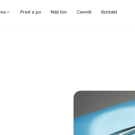
nia
Pred a po
Náš tím
Cenník
Kontakt