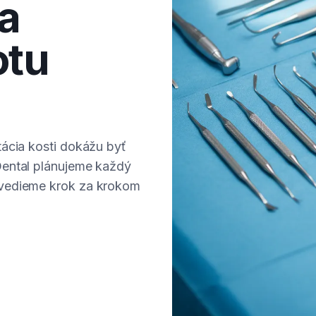
ia
otu
tácia kosti dokážu byť
Dental plánujeme každý
 vedieme krok za krokom