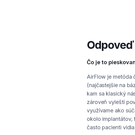
Odpoveď 
Čo je to pieskovan
AirFlow je metóda č
(najčastejšie na bá
kam sa klasický nás
zároveň vyleští po
využívame ako súčas
okolo implantátov, 
často pacienti vidi