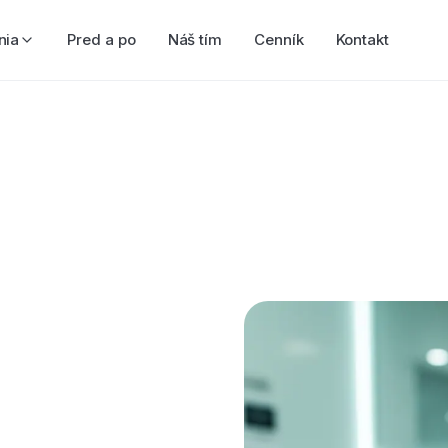
nia
Pred a po
Náš tím
Cenník
Kontakt