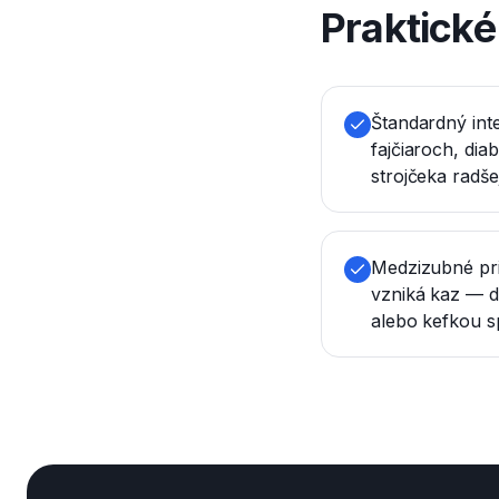
Praktick
Štandardný inte
fajčiaroch, dia
strojčeka radšej
Medzizubné prie
vzniká kaz — de
alebo kefkou sp