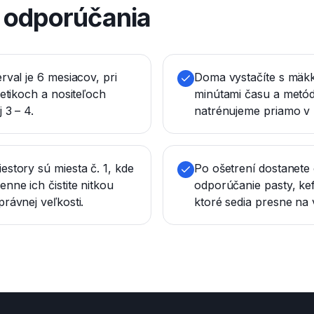
é odporúčania
rval je 6 mesiacov, pri
Doma vystačíte s mäk
betikoch a nositeľoch
minútami času a metó
 3 – 4.
natrénujeme priamo v 
story sú miesta č. 1, kde
Po ošetrení dostanete
nne ich čistite nitkou
odporúčanie pasty, k
rávnej veľkosti.
ktoré sedia presne na 