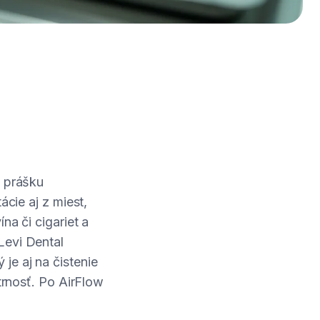
o prášku
ácie aj z miest,
na či cigariet a
Levi Dental
je aj na čistenie
trnosť. Po AirFlow