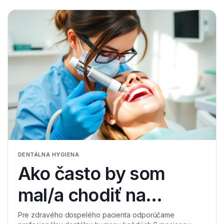
DENTÁLNA HYGIENA
Ako často by som
mal/a chodiť na
dentálnu hygienu?
Pre zdravého dospelého pacienta odporúčame