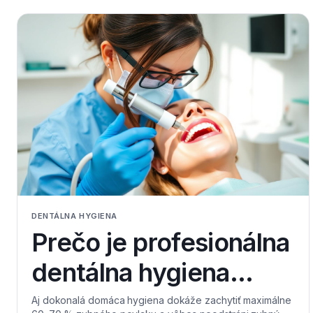
DENTÁLNA HYGIENA
Prečo je profesionálna
dentálna hygiena
dôležitá, ak si zuby
Aj dokonalá domáca hygiena dokáže zachytiť maximálne