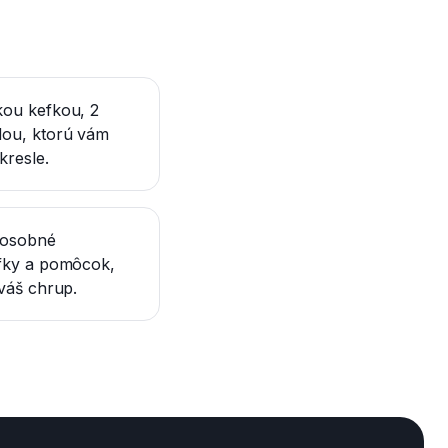
kou kefkou, 2
dou, ktorú vám
kresle.
 osobné
efky a pomôcok,
váš chrup.