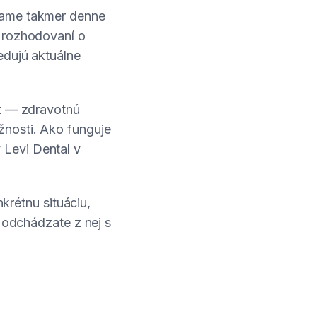
ávame takmer denne
i rozhodovaní o
edujú aktuálne
xt — zdravotnú
žnosti. Ako funguje
Levi Dental v
nkrétnu situáciu,
a odchádzate z nej s