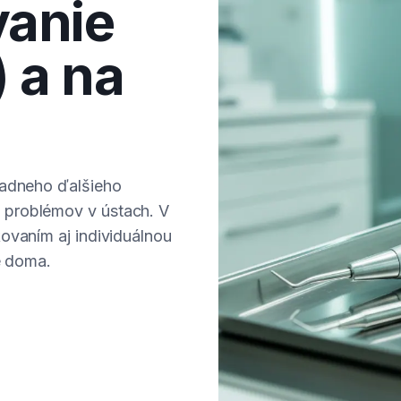
vanie
 a na
iadneho ďalšieho
 problémov v ústach. V
ovaním aj individuálnou
e doma.