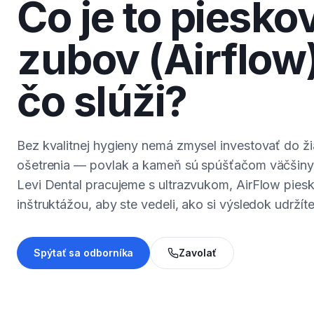
Čo je to piesko
zubov (Airflow)
čo slúži?
Bez kvalitnej hygieny nemá zmysel investovať do ž
ošetrenia — povlak a kameň sú spúšťačom väčšiny
Levi Dental pracujeme s ultrazvukom, AirFlow piesk
inštruktážou, aby ste vedeli, ako si výsledok udržít
Spýtať sa odborníka
Zavolať