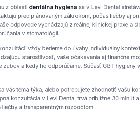
u z oblasti
dentálna hygiena
sa v Levi Dental stret
taktujú pred plánovaným zákrokom, počas liečby aj pr
še odpovede vychádzajú z reálnej klinickej praxe a sl
účania v stomatológii.
 konzultácii vždy berieme do úvahy individuálny konte
zajúcu starostlivosť, vaše očakávania aj finančné mo
e zubov a kedy ho odporúčame. Súčasť GBT hygieny v 
či sa vás téma týka, alebo potrebujete zhodnotiť vašu ko
pná konzultácia v Levi Dental trvá približne 30 minút 
 liečby a transparentným rozpočtom.