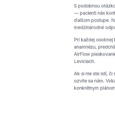
S podobnou otázko
— pacienti nás kon
ďalšom postupe. Na
medzinárodné odpor
Pri každej osobnej
anamnézu, predchád
AirFlow pieskovani
Leviciach.
Ak si nie ste istí, 
ozvite sa nám. Vstu
konkrétnym plánom