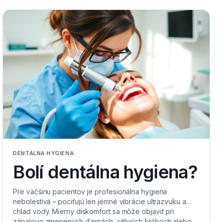
DENTÁLNA HYGIENA
Bolí dentálna hygiena?
Pre väčšinu pacientov je profesionálna hygiena
nebolestivá – pociťujú len jemné vibrácie ultrazvuku a
chlad vody. Mierny diskomfort sa môže objaviť pri
zápalovo zmenených ďasnách, citlivých krčkoch alebo