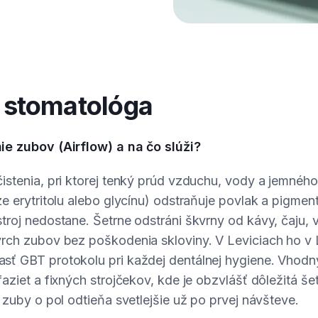
stomatológa
ie zubov (Airflow) a na čo slúži?
istenia, pri ktorej tenký prúd vzduchu, vody a jemnéh
ze erytritolu alebo glycínu) odstraňuje povlak a pigment
troj nedostane. Šetrne odstráni škvrny od kávy, čaju, ví
vrch zubov bez poškodenia skloviny. V Leviciach ho v 
ť GBT protokolu pri každej dentálnej hygiene. Vhodný 
faziet a fixných strojčekov, kde je obzvlášť dôležitá še
a zuby o pol odtieňa svetlejšie už po prvej návšteve.