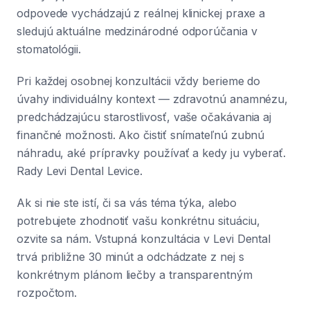
odpovede vychádzajú z reálnej klinickej praxe a
sledujú aktuálne medzinárodné odporúčania v
stomatológii.
Pri každej osobnej konzultácii vždy berieme do
úvahy individuálny kontext — zdravotnú anamnézu,
predchádzajúcu starostlivosť, vaše očakávania aj
finančné možnosti. Ako čistiť snímateľnú zubnú
náhradu, aké prípravky používať a kedy ju vyberať.
Rady Levi Dental Levice.
Ak si nie ste istí, či sa vás téma týka, alebo
potrebujete zhodnotiť vašu konkrétnu situáciu,
ozvite sa nám. Vstupná konzultácia v Levi Dental
trvá približne 30 minút a odchádzate z nej s
konkrétnym plánom liečby a transparentným
rozpočtom.