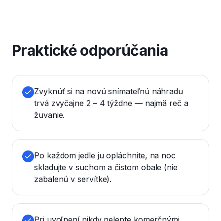
Praktické odporúčania
Zvyknúť si na novú snímateľnú náhradu
trvá zvyčajne 2 – 4 týždne — najmä reč a
žuvanie.
Po každom jedle ju opláchnite, na noc
skladujte v suchom a čistom obale (nie
zabalenú v servítke).
Pri uvoľnení nikdy nelepte komerčnými