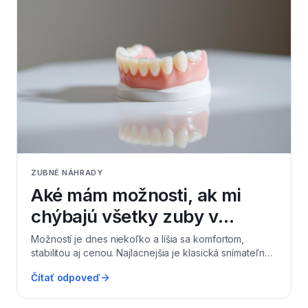
ZUBNÉ NÁHRADY
Aké mám možnosti, ak mi
chýbajú všetky zuby v
čeľusti?
Možností je dnes niekoľko a líšia sa komfortom,
stabilitou aj cenou. Najlacnejšia je klasická snímateľná
protéza, ktorá drží sa o ďasno (na hornej čeľusti aj o
Čítať odpoveď
podnebie) a vyžaduje adaptáciu. Komfortnejšia je
hybridná náhrada na 2–4 implantátoch (overdenture),
ktorá sa zacvakáva a pacient ju vyberá len na čistenie.