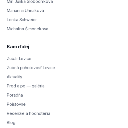
Miri Jurika Slobodnikova
Marianna Uhnaková
Lenka Schweier
Michalina Šimonekova
Kam ďalej
Zubár Levice
Zubná pohotovosť Levice
Aktuality
Pred a po — galéria
Poradňa
Poisťovne
Recenzie a hodnotenia
Blog