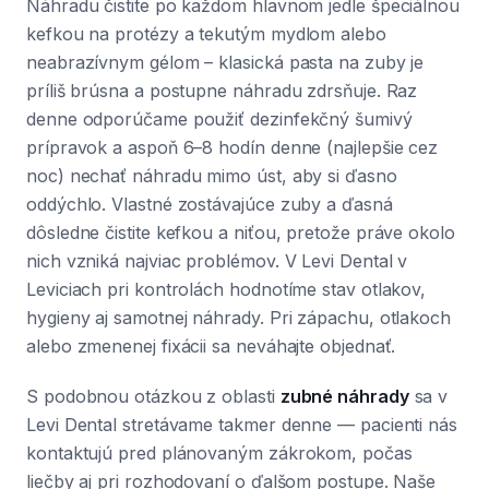
Náhradu čistite po každom hlavnom jedle špeciálnou
kefkou na protézy a tekutým mydlom alebo
neabrazívnym gélom – klasická pasta na zuby je
príliš brúsna a postupne náhradu zdrsňuje. Raz
denne odporúčame použiť dezinfekčný šumivý
prípravok a aspoň 6–8 hodín denne (najlepšie cez
noc) nechať náhradu mimo úst, aby si ďasno
oddýchlo. Vlastné zostávajúce zuby a ďasná
dôsledne čistite kefkou a niťou, pretože práve okolo
nich vzniká najviac problémov. V Levi Dental v
Leviciach pri kontrolách hodnotíme stav otlakov,
hygieny aj samotnej náhrady. Pri zápachu, otlakoch
alebo zmenenej fixácii sa neváhajte objednať.
S podobnou otázkou z oblasti
zubné náhrady
sa v
Levi Dental stretávame takmer denne — pacienti nás
kontaktujú pred plánovaným zákrokom, počas
liečby aj pri rozhodovaní o ďalšom postupe. Naše