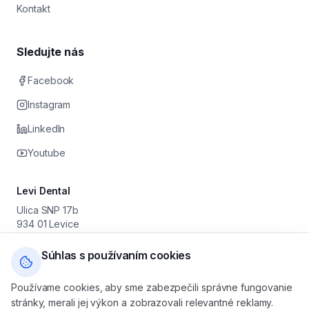
Kontakt
Sledujte nás
Facebook
Instagram
LinkedIn
Youtube
Levi Dental
Ulica SNP 17b
934 01 Levice
Prevádzkovateľ: Stomatológia Levice s. r. o.
IČO: 55 630 251 · DIČ: 2122046179 · IČ DPH: SK2122046179
Súhlas s používaním cookies
+421 905 616 800
Používame cookies, aby sme zabezpečili správne fungovanie
levicedental@gmail.com
stránky, merali jej výkon a zobrazovali relevantné reklamy.
Po — Pia: 08:00 — 16:00