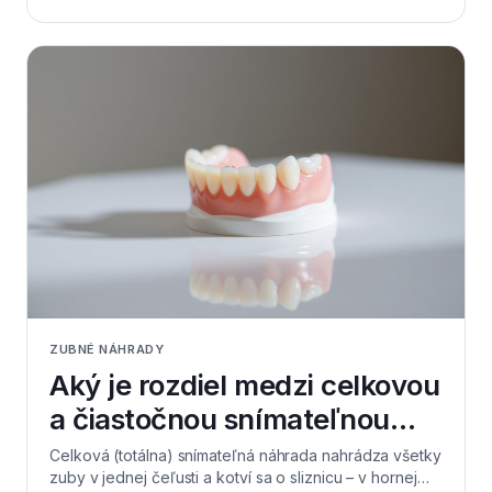
ťažšie hryzenie tuhej stravy. Začínajte mäkšou stravou
nakrájanou na menšie kúsky a postupne ju spestrujte.
Reč si zlepšíte hlasným čítaním nahlas, ktoré urýchľuje
zvyknutie jazyka. V Levi Dental v Leviciach plánujeme
po nasadení niekoľko krátkych kontrol, na ktorých
citlivé miesta upravíme – nikdy si protézu neupravujte
doma sami.
ZUBNÉ NÁHRADY
Aký je rozdiel medzi celkovou
a čiastočnou snímateľnou
náhradou?
Celková (totálna) snímateľná náhrada nahrádza všetky
zuby v jednej čeľusti a kotví sa o sliznicu – v hornej