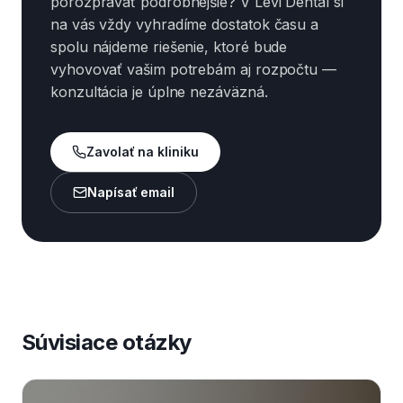
porozprávať podrobnejšie? V Levi Dental si
na vás vždy vyhradíme dostatok času a
spolu nájdeme riešenie, ktoré bude
vyhovovať vašim potrebám aj rozpočtu —
konzultácia je úplne nezáväzná.
Zavolať na kliniku
Napísať email
Súvisiace otázky