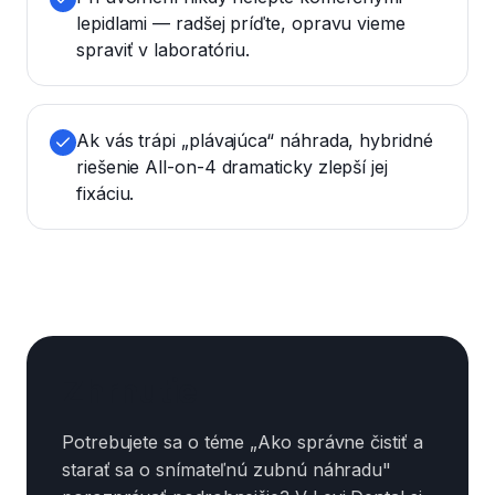
lepidlami — radšej príďte, opravu vieme
spraviť v laboratóriu.
Ak vás trápi „plávajúca“ náhrada, hybridné
riešenie All-on-4 dramaticky zlepší jej
fixáciu.
Zhrnutie
Potrebujete sa o téme „Ako správne čistiť a
starať sa o snímateľnú zubnú náhradu"