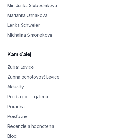
Miri Jurika Slobodnikova
Marianna Uhnaková
Lenka Schweier
Michalina Šimonekova
Kam ďalej
Zubár Levice
Zubná pohotovosť Levice
Aktuality
Pred a po — galéria
Poradňa
Poisťovne
Recenzie a hodnotenia
Blog