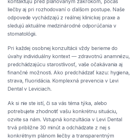
kontaktujú pred plánovaným zákrokom, počas
liečby aj pri rozhodovaní o ďalšom postupe. Naše
odpovede vychádzajú z reálnej klinickej praxe a
sledujú aktuálne medzinárodné odporúčania v
stomatológii.
Pri každej osobnej konzultácii vždy berieme do
úvahy individuálny kontext — zdravotnú anamnézu,
predchádzajúcu starostlivosť, vaše očakávania aj
finančné možnosti. Ako predchádzať kazu: hygiena,
strava, fluoridácia. Komplexná prevencia v Levi
Dental v Leviciach.
Ak si nie ste istí, či sa vás téma týka, alebo
potrebujete zhodnotiť vašu konkrétnu situáciu,
ozvite sa nám. Vstupná konzultácia v Levi Dental
trvá približne 30 minút a odchádzate z nej s
konkrétnym plánom liečby a transparentným