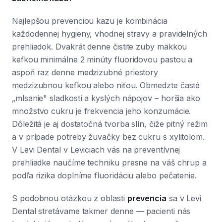
Najlepšou prevenciou kazu je kombinácia
každodennej hygieny, vhodnej stravy a pravidelných
prehliadok. Dvakrát denne čistite zuby mäkkou
kefkou minimálne 2 minúty fluoridovou pastou a
aspoň raz denne medzizubné priestory
medzizubnou kefkou alebo niťou. Obmedzte časté
„mlsanie" sladkostí a kyslých nápojov – horšia ako
množstvo cukru je frekvencia jeho konzumácie.
Dôležitá je aj dostatočná tvorba slín, čiže pitný režim
a v prípade potreby žuvačky bez cukru s xylitolom.
V Levi Dental v Leviciach vás na preventívnej
prehliadke naučíme techniku presne na váš chrup a
podľa rizika doplníme fluoridáciu alebo pečatenie.
S podobnou otázkou z oblasti
prevencia
sa v Levi
Dental stretávame takmer denne — pacienti nás