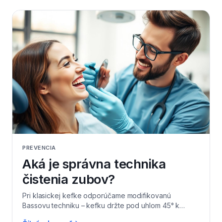
prasknutie, zápal ďasien či nádorové zmeny v ústach
v štádiu, kedy je liečba jednoduchá, krátka a lacná. Ak
prehliadku nevyužijete, podľa zákona poisťovňa v
nasledujúcom roku nehradí časť výkonov v plnej
výške. V Levi Dental v Leviciach okrem kontroly zubov
vyšetrujeme aj mäkké tkanivá, hryz, kĺb a stav
existujúcich výplní či protetiky. Pravidelná prehliadka
je doslova najlacnejšia stomatologická investícia.
PREVENCIA
Aká je správna technika
čistenia zubov?
Pri klasickej kefke odporúčame modifikovanú
Bassovu techniku – kefku držte pod uhlom 45° k
ďasnu a robte krátke vibračné pohyby s ľahkým