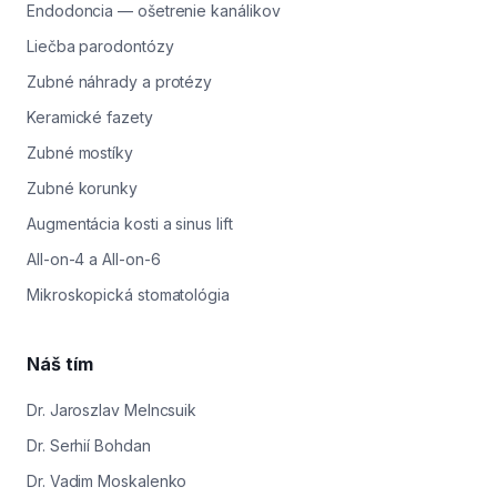
Endodoncia — ošetrenie kanálikov
Liečba parodontózy
Zubné náhrady a protézy
Keramické fazety
Zubné mostíky
Zubné korunky
Augmentácia kosti a sinus lift
All-on-4 a All-on-6
Mikroskopická stomatológia
Náš tím
Dr. Jaroszlav Melncsuik
Dr. Serhií Bohdan
Dr. Vadim Moskalenko