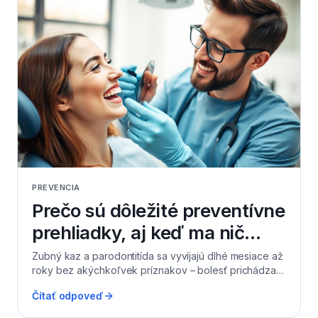
PREVENCIA
Prečo sú dôležité preventívne
prehliadky, aj keď ma nič
nebolí?
Zubný kaz a parodontitída sa vyvíjajú dlhé mesiace až
roky bez akýchkoľvek príznakov – bolesť prichádza
až vtedy, keď je problém pokročilý. Preventívna
Čítať odpoveď
prehliadka raz ročne (deti dvakrát ročne) je hradená
zo zdravotného poistenia a dokáže odhaliť kaz,