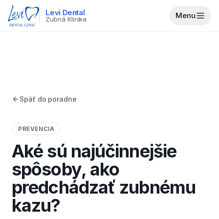
Levi Dental
Menu
Zubná Klinika
Späť do poradne
PREVENCIA
Aké sú najúčinnejšie
spôsoby, ako
predchádzať zubnému
kazu?