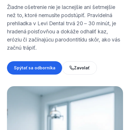
Žiadne ošetrenie nie je lacnejšie ani šetrnejšie
než to, ktoré nemusíte podstúpiť. Pravidelná
prehliadka v Levi Dental trvá 20 – 30 minút, je
hradená poisťovňou a dokáže odhaliť kaz,
eróziu či začínajúcu parodontitídu skôr, ako vás
začnú trápiť.
Spýtať sa odborníka
Zavolať