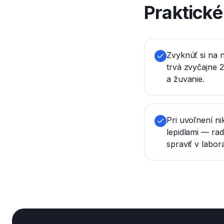
Praktick
Zvyknúť si na 
trvá zvyčajne 
a žuvanie.
Pri uvoľnení n
lepidlami — rad
spraviť v labora