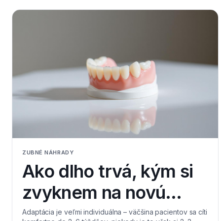
ZUBNÉ NÁHRADY
Ako dlho trvá, kým si
zvyknem na novú
snímateľnú zubnú
Adaptácia je veľmi individuálna – väčšina pacientov sa cíti