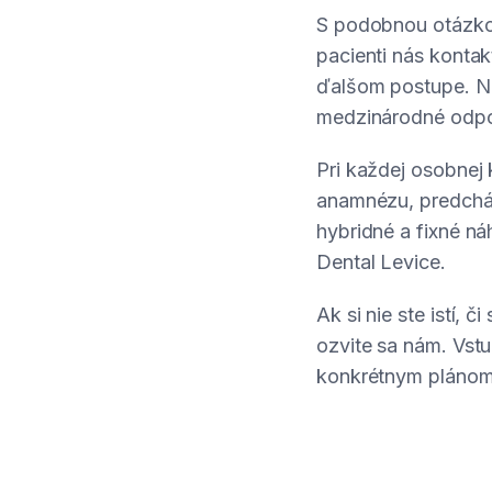
S podobnou otázko
pacienti nás konta
ďalšom postupe. Na
medzinárodné odpor
Pri každej osobnej
anamnézu, predchád
hybridné a fixné ná
Dental Levice.
Ak si nie ste istí, 
ozvite sa nám. Vstu
konkrétnym plánom