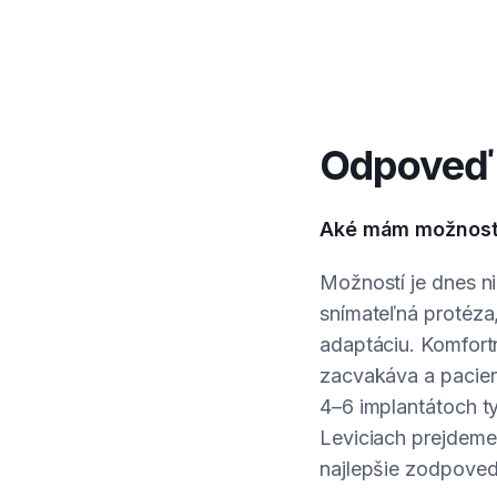
Odpoveď 
Aké mám možnosti,
Možností je dnes ni
snímateľná protéza,
adaptáciu. Komfortn
zacvakáva a pacient
4–6 implantátoch ty
Leviciach prejdeme
najlepšie zodpoved