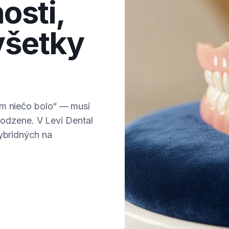
sti,
všetky
am niečo bolo“ — musí
irodzene. V Levi Dental
hybridných na