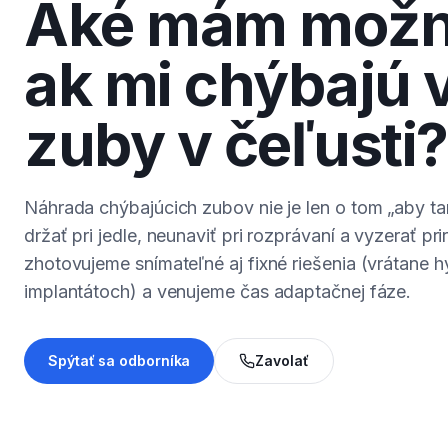
Aké mám možno
ak mi chýbajú 
zuby v čeľusti?
Náhrada chýbajúcich zubov nie je len o tom „aby t
držať pri jedle, neunaviť pri rozprávaní a vyzerať pr
zhotovujeme snímateľné aj fixné riešenia (vrátane 
implantátoch) a venujeme čas adaptačnej fáze.
Spýtať sa odborníka
Zavolať