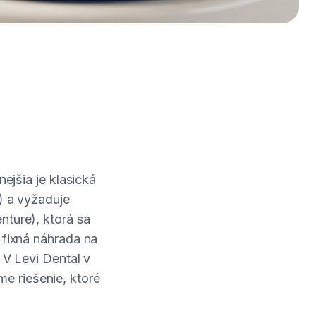
nejšia je klasická
e) a vyžaduje
nture), ktorá sa
 fixná náhrada na
 V Levi Dental v
e riešenie, ktoré