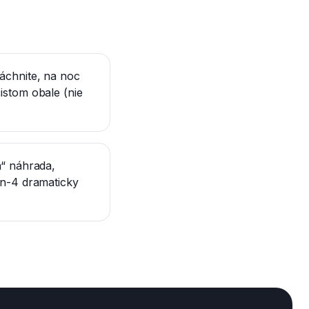
áchnite, na noc
istom obale (nie
a“ náhrada,
on-4 dramaticky