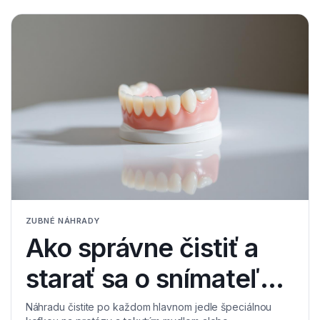
ZUBNÉ NÁHRADY
Ako správne čistiť a
starať sa o snímateľnú
zubnú náhradu?
Náhradu čistite po každom hlavnom jedle špeciálnou