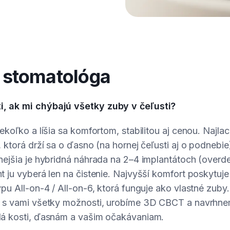
stomatológa
 ak mi chýbajú všetky zuby v čeľusti?
ekoľko a líšia sa komfortom, stabilitou aj cenou. Najlac
 ktorá drží sa o ďasno (na hornej čeľusti aj o podnebi
ejšia je hybridná náhrada na 2–4 implantátoch (overde
 ju vyberá len na čistenie. Najvyšší komfort poskytuje
pu All-on-4 / All-on-6, ktorá funguje ako vlastné zuby.
 s vami všetky možnosti, urobíme 3D CBCT a navrhnem
á kosti, ďasnám a vašim očakávaniam.