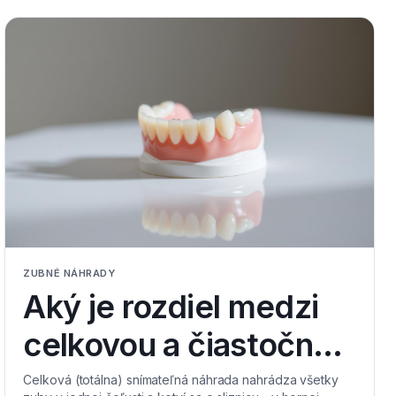
ZUBNÉ NÁHRADY
Aký je rozdiel medzi
celkovou a čiastočnou
snímateľnou
Celková (totálna) snímateľná náhrada nahrádza všetky