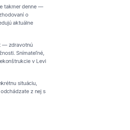
me takmer denne —
ozhodovaní o
edujú aktuálne
xt — zdravotnú
nosti. Snímateľné,
rekonštrukcie v Levi
nkrétnu situáciu,
a odchádzate z nej s