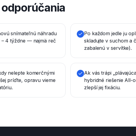
é odporúčania
novú snímateľnú náhradu
Po každom jedle ju opl
2 – 4 týždne — najmä reč
skladujte v suchom a č
zabalenú v servítke).
ikdy nelepte komerčnými
Ak vás trápi „plávajúc
šej príďte, opravu vieme
hybridné riešenie All-
tóriu.
zlepší jej fixáciu.