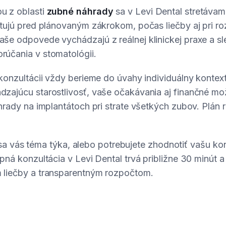
u z oblasti
zubné náhrady
sa v Levi Dental stretáva
ktujú pred plánovaným zákrokom, počas liečby aj pri r
še odpovede vychádzajú z reálnej klinickej praxe a sl
účania v stomatológii.
 konzultácii vždy berieme do úvahy individuálny konte
zajúcu starostlivosť, vaše očakávania aj finančné mož
hrady na implantátoch pri strate všetkých zubov. Plán 
či sa vás téma týka, alebo potrebujete zhodnotiť vašu ko
pná konzultácia v Levi Dental trvá približne 30 minút 
 liečby a transparentným rozpočtom.