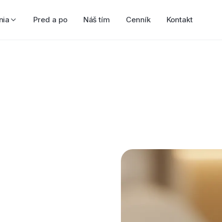
nia
Pred a po
Náš tím
Cenník
Kontakt