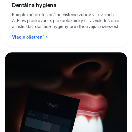
Dentálna hygiena
Komplexné profesionálne čistenie zubov v Leviciach —
AirFlow pieskovanie, piezoelektrický ultrazvuk, leštenie
a inštruktáž domácej hygieny pre dlhotrvajúcu sviežosť.
Viac o ošetrení