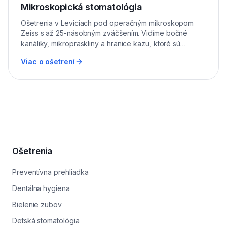
Mikroskopická stomatológia
Ošetrenia v Leviciach pod operačným mikroskopom
Zeiss s až 25-násobným zväčšením. Vidíme bočné
kanáliky, mikropraskliny a hranice kazu, ktoré sú
voľným okom úplne neviditeľné.
Viac o ošetrení
Ošetrenia
Preventívna prehliadka
Dentálna hygiena
Bielenie zubov
Detská stomatológia