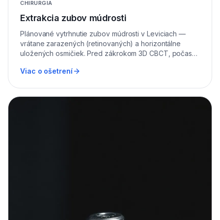
CHIRURGIA
Extrakcia zubov múdrosti
Plánované vytrhnutie zubov múdrosti v Leviciach —
vrátane zarazených (retinovaných) a horizontálne
uložených osmičiek. Pred zákrokom 3D CBCT, počas
zákroku piezo-chirurgia.
Viac o ošetrení