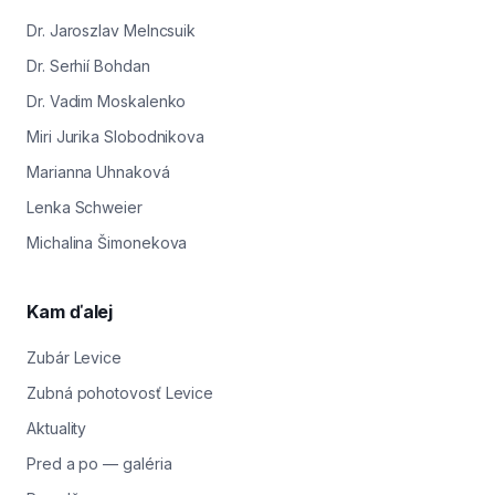
Dr. Jaroszlav Melncsuik
Dr. Serhií Bohdan
Dr. Vadim Moskalenko
Miri Jurika Slobodnikova
Marianna Uhnaková
Lenka Schweier
Michalina Šimonekova
Kam ďalej
Zubár Levice
Zubná pohotovosť Levice
Aktuality
Pred a po — galéria