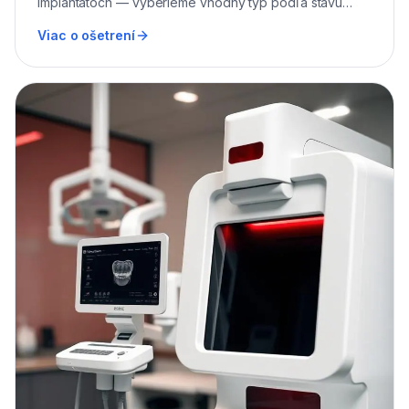
implantátoch — vyberieme vhodný typ podľa stavu
pilierov a estetiky.
Viac o ošetrení