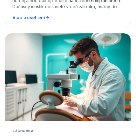
hornej alebo dolnej čeľuste na 4 alebo 6 implantátoch.
Dočasný mostík dostanete v deň zákroku, finálny do 4
až 6 mesiacov.
Viac o ošetrení
ZÁCHOVNÁ