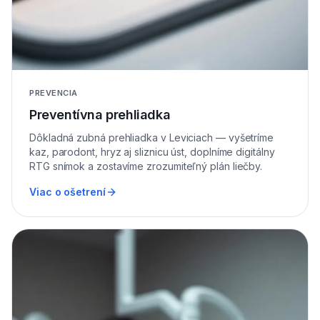
PREVENCIA
Preventívna prehliadka
Dôkladná zubná prehliadka v Leviciach — vyšetríme
kaz, parodont, hryz aj sliznicu úst, doplníme digitálny
RTG snímok a zostavíme zrozumiteľný plán liečby.
Viac o ošetrení