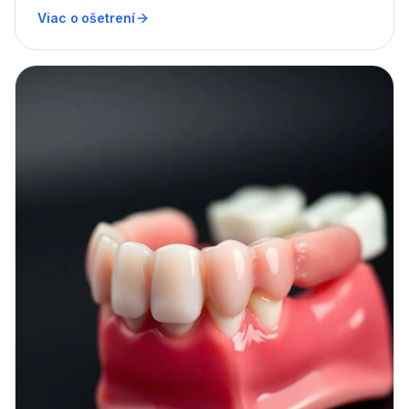
udržiavací režim.
Viac o ošetrení