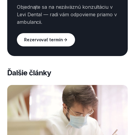
Objednajte sa na nezáväznú konzultáciu v
Levi Dental — radi vám odpovieme priamo v
ambulancii.
Rezervovať termín
Ďalšie články