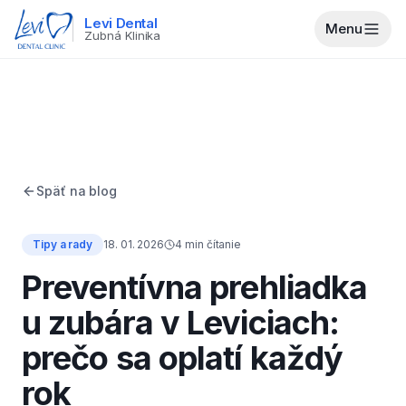
Levi Dental
Menu
Zubná Klinika
Späť na blog
Tipy a rady
18. 01. 2026
4
min čítanie
Preventívna prehliadka
u zubára v Leviciach:
prečo sa oplatí každý
rok