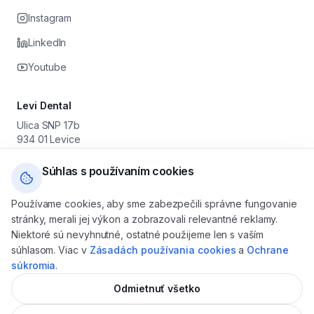
Instagram
LinkedIn
Youtube
Levi Dental
Ulica SNP 17b
934 01 Levice
Prevádzkovateľ: Stomatológia Levice s. r. o.
IČO: 55 630 251 · DIČ: 2122046179 · IČ DPH: SK2122046179
Súhlas s používaním cookies
+421 905 616 800
Používame cookies, aby sme zabezpečili správne fungovanie
levicedental@gmail.com
stránky, merali jej výkon a zobrazovali relevantné reklamy.
Po — Pia: 08:00 — 16:00
Niektoré sú nevyhnutné, ostatné použijeme len s vaším
So — Ne: na objednávku
súhlasom. Viac v
Zásadách používania cookies
a
Ochrane
súkromia
.
Odmietnuť všetko
©
2026
Klinika Levi Dental, Levice — zubná starostlivosť pre