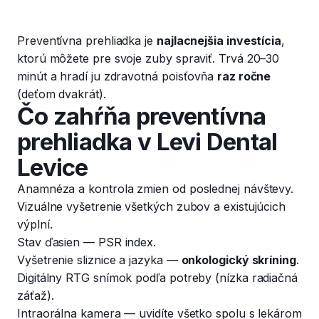
Preventívna prehliadka je
najlacnejšia investícia
,
ktorú môžete pre svoje zuby spraviť. Trvá 20–30
minút a hradí ju zdravotná poisťovňa
raz ročne
(deťom dvakrát).
Čo zahŕňa preventívna
prehliadka v Levi Dental
Levice
Anamnéza a kontrola zmien od poslednej návštevy.
Vizuálne vyšetrenie všetkých zubov a existujúcich
výplní.
Stav ďasien — PSR index.
Vyšetrenie sliznice a jazyka —
onkologický skríning
.
Digitálny RTG snímok podľa potreby (nízka radiačná
záťaž).
Intraorálna kamera — uvidíte všetko spolu s lekárom