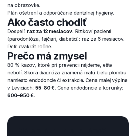
na obrazovke.
Plán ošetrení a odporúčanie dentálnej hygieny.
Ako často chodiť
Dospelí:
raz za 12 mesiacov
. Rizikoví pacienti
(parodontóza, fajčiari, diabetici): raz za 6 mesiacov.
Deti: dvakrát ročne.
Prečo má zmysel
80 % kazov, ktoré pri prevencii nájdeme, ešte
nebolí. Skorá diagnóza znamená malú bielu plombu
namiesto endodoncie či extrakcie. Cena malej výplne
v Leviciach:
55–80 €
. Cena endodoncie a korunky:
600–950 €
.
Máte otázku k tejto téme?