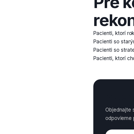
Pre 
rekon
Pacienti, ktorí r
Pacienti so sta
Pacienti so stra
Pacienti, ktorí 
Máte o
Objednajte 
odpovieme p