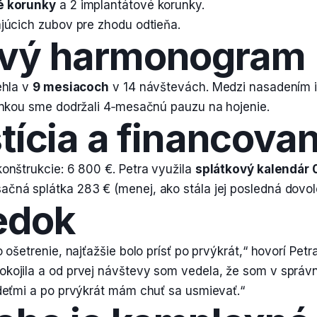
é korunky
a 2 implantátové korunky.
júcich zubov pre zhodu odtieňa.
vý harmonogram
ehla v
9 mesiacoch
v 14 návštevách. Medzi nasadením 
unkou sme dodržali 4‑mesačnú pauzu na hojenie.
tícia a financovan
onštrukcie: 6 800 €. Petra využila
splátkový kalendár 
ná splátka 283 € (menej, ako stála jej posledná dovol
edok
 ošetrenie, najťažšie bolo prísť po prvýkrát,“ hovorí Petr
kojila a od prvej návštevy som vedela, že som v správ
deťmi a po prvýkrát mám chuť sa usmievať.“