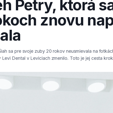
h Petry, ktorá s
okoch znovu nap
ala
 Šiah sa pre svoje zuby 20 rokov neusmievala na fotkác
 Levi Dental v Leviciach zmenilo. Toto je jej cesta kro