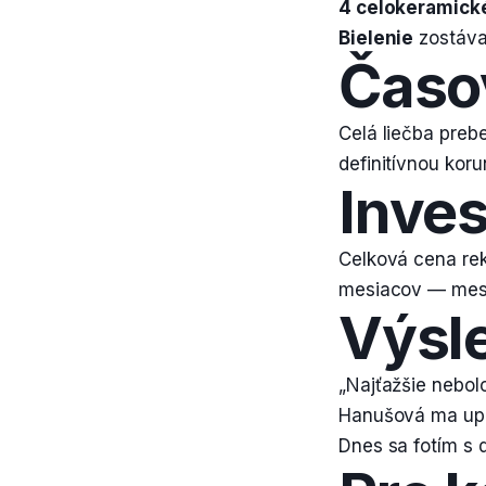
4 celokeramick
Bielenie
zostáva
Časo
Celá liečba preb
definitívnou kor
Inves
Celková cena rek
mesiacov — mesač
Výsl
„Najťažšie nebolo
Hanušová ma upo
Dnes sa fotím s 