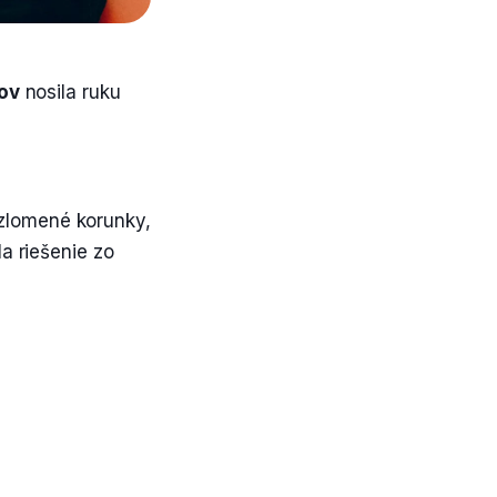
ov
nosila ruku
zlomené korunky,
la riešenie zo