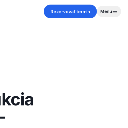
Menu
Rezervovať termín
kcia
—