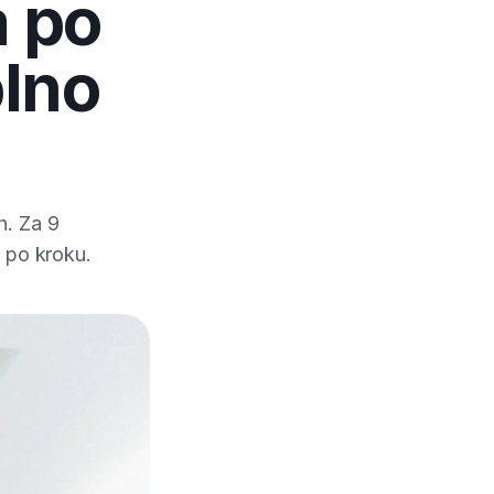
a po
lno
h. Za 9
k po kroku.