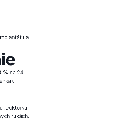
implantátu a
ie
0 %
na 24
enka).
a. „Doktorka
nych rukách.