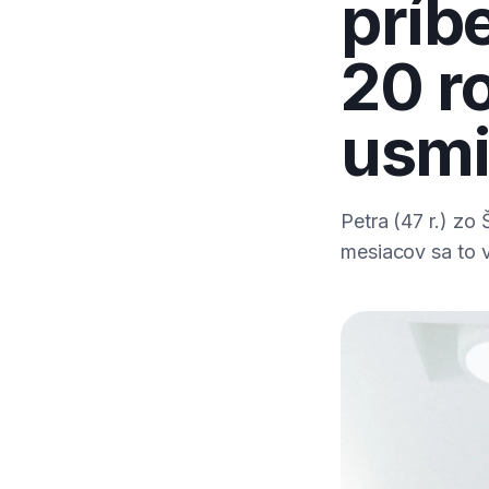
príbe
20 r
usmi
Petra (47 r.) zo
mesiacov sa to v