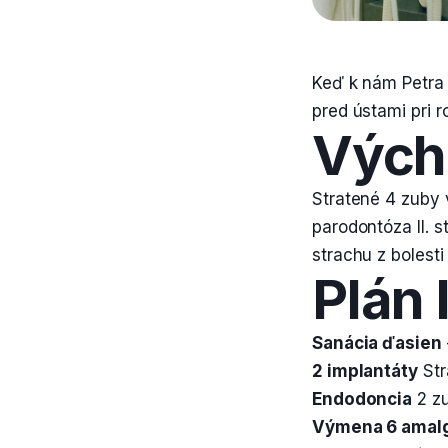
Keď k nám Petra p
pred ústami pri r
Vých
Stratené 4 zuby
parodontóza II. s
strachu z bolesti
Plán 
Sanácia ďasien
2 implantáty
Str
Endodoncia
2 zu
Výmena 6 amal