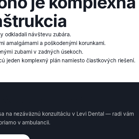
koho je komplexná
štrukcia
oky odkladali návštevu zubára.
rými amalgámami a poškodenými korunkami.
tenými zubami v zadných úsekoch.
chcú jeden komplexný plán namiesto čiastkových riešení.
tázku k tejto téme?
sa na nezáväznú konzultáciu v Levi Dental — radi vám
riamo v ambulancii.