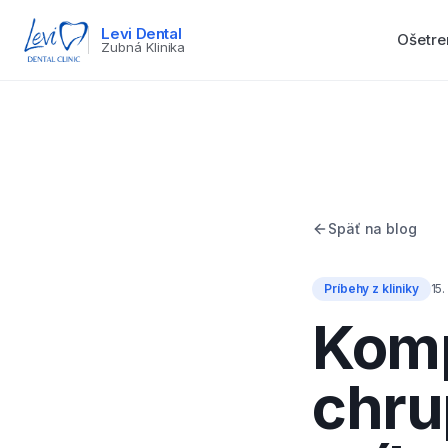
Levi Dental
Ošetre
Zubná Klinika
Späť na blog
Príbehy z kliniky
15.
Komp
chru