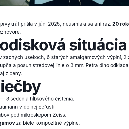
rvýkrát prišla v júni 2025, neusmiala sa ani raz.
20 rok
ozhovore.
odisková situácia
 v zadných úsekoch, 6 starých amalgámových výplní, 2 
tupňa a posun stredovej línie o 3 mm. Petra dlho odklada
 aj z ceny.
liečby
— 3 sedenia hĺbkového čistenia.
aumann v dolnej čeľusti.
bov pod mikroskopom Zeiss.
gámov
za biele kompozitné výplne.