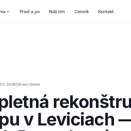
nia
Pred a po
Náš tím
Cenník
Kontakt
 03. 2026
6
min čítanie
letná rekonštru
pu v Leviciach 