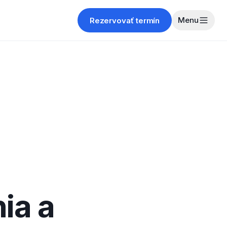
Menu
Rezervovať termín
ia a