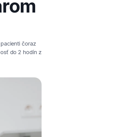
árom
 pacienti čoraz
nosť do 2 hodín z