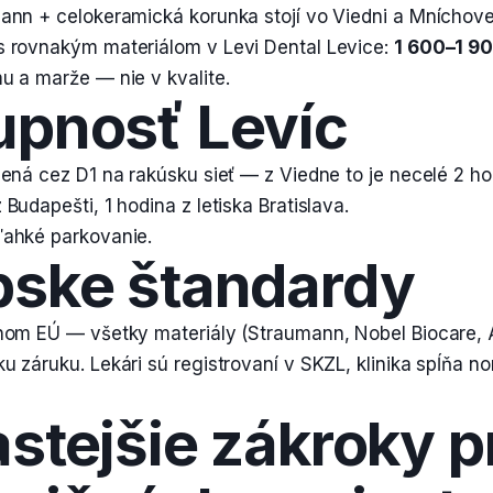
ann + celokeramická korunka stojí vo Viedni a Mníchov
s rovnakým materiálom v Levi Dental Levice:
1 600–1 9
u a marže — nie v kvalite.
upnosť Levíc
jená cez D1 na rakúsku sieť — z Viedne to je necelé 2 ho
Budapešti, 1 hodina z letiska Bratislava.
ľahké parkovanie.
pske štandardy
nom EÚ — všetky materiály (Straumann, Nobel Biocare, As
u záruku. Lekári sú registrovaní v SKZL, klinika spĺňa n
stejšie zákroky p