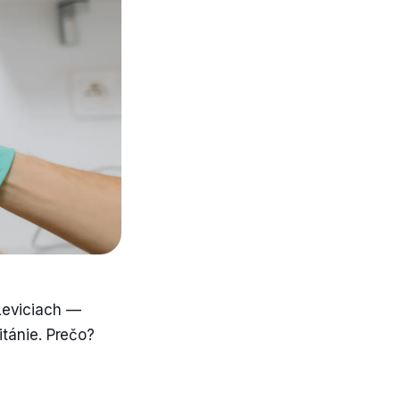
 Leviciach —
tánie. Prečo?