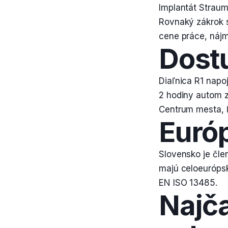
Implantát Straum
Rovnaký zákrok 
cene práce, nájm
Dost
Diaľnica R1 napo
2 hodiny autom z 
Centrum mesta, 
Euró
Slovensko je čle
majú celoeurópsk
EN ISO 13485.
Najča