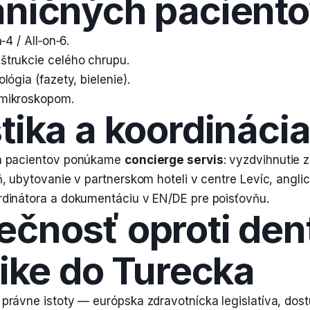
aničných pacient
‑4 / All‑on‑6.
trukcie celého chrupu.
lógia (fazety, bielenie).
mikroskopom.
tika a koordináci
h pacientov ponúkame
concierge servis
: vyzdvihnutie z
ň, ubytovanie v partnerskom hoteli v centre Levíc, angl
dinátora a dokumentáciu v EN/DE pre poisťovňu.
čnosť oproti den
tike do Turecka
právne istoty — európska zdravotnícka legislatíva, dos