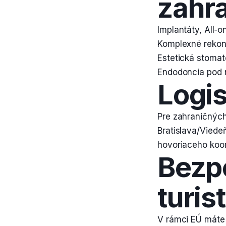
zahr
Implantáty, All‑on
Komplexné rekonš
Estetická stomato
Endodoncia pod 
Logis
Pre zahraničnýc
Bratislava/Viede
hovoriaceho koor
Bezpe
turis
V rámci EÚ máte 