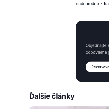
nadnárodné zdrav
Máte o
Objednajte 
odpovieme p
Rezervova
Ďalšie články