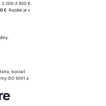
e 3 200–3 800 €.
00 €
. Rozdiel je v
diny.
tra, Ivoclar)
ormy ISO 9001 a
re