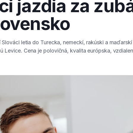
i jazdia za zub
lovensko
rí Slováci letia do Turecka, nemeckí, rakúski a maďarskí
jú Levice. Cena je polovičná, kvalita európska, vzdiale