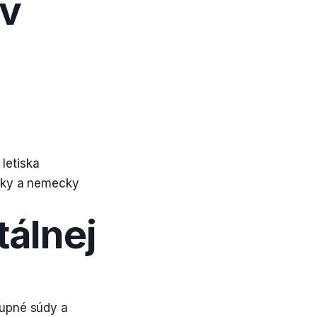
ov
a
 letiska
icky a nemecky
tálnej
tupné súdy a