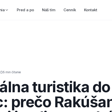
nia
Pred a po
Náš tím
Cenník
Kontakt
6
5
min čítanie
álna turistika do
c: prečo Rakúšan