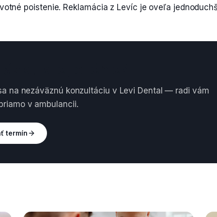
otné poistenie. Reklamácia z Levíc je oveľa jednoduchš
tázku k tejto téme?
sa na nezáväznú konzultáciu v Levi Dental — radi vám
riamo v ambulancii.
ť termín