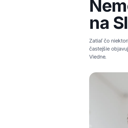
Nemc
na S
Zatiaľ čo niekto
častejšie objavu
Viedne.