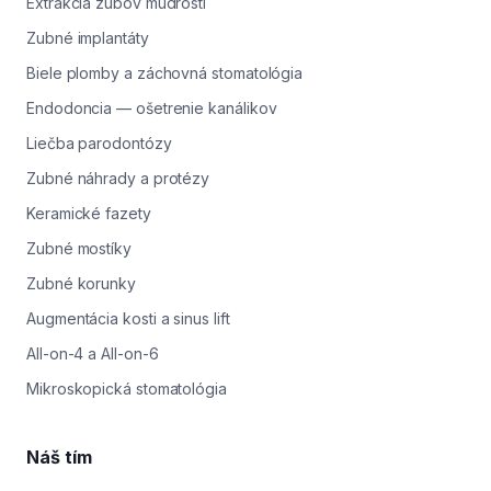
Extrakcia zubov múdrosti
Zubné implantáty
Biele plomby a záchovná stomatológia
Endodoncia — ošetrenie kanálikov
Liečba parodontózy
Zubné náhrady a protézy
Keramické fazety
Zubné mostíky
Zubné korunky
Augmentácia kosti a sinus lift
All-on-4 a All-on-6
Mikroskopická stomatológia
Náš tím