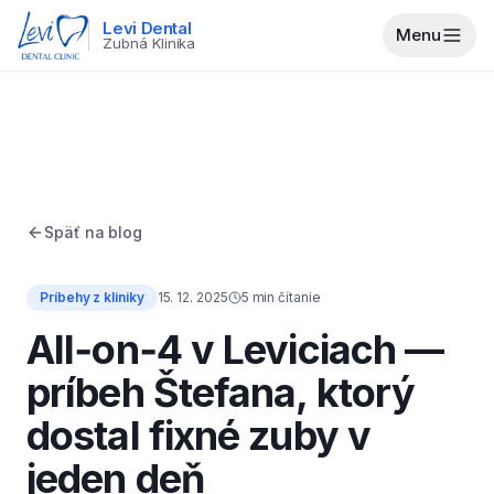
Levi Dental
Menu
Zubná Klinika
Späť na blog
Príbehy z kliniky
15. 12. 2025
5
min čítanie
All‑on‑4 v Leviciach —
príbeh Štefana, ktorý
dostal fixné zuby v
jeden deň