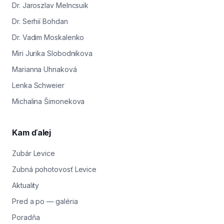
Dr. Jaroszlav Melncsuik
Dr. Serhií Bohdan
Dr. Vadim Moskalenko
Miri Jurika Slobodnikova
Marianna Uhnaková
Lenka Schweier
Michalina Šimonekova
Kam ďalej
Zubár Levice
Zubná pohotovosť Levice
Aktuality
Pred a po — galéria
Poradňa