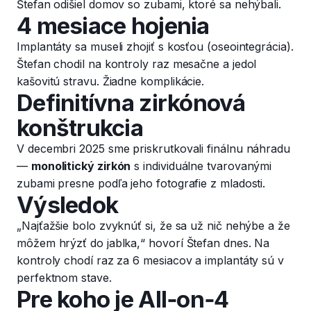
Štefan odišiel domov so zubami, ktoré sa nehýbali.
4 mesiace hojenia
Implantáty sa museli zhojiť s kosťou (oseointegrácia).
Štefan chodil na kontroly raz mesačne a jedol
kašovitú stravu. Žiadne komplikácie.
Definitívna zirkónová
konštrukcia
V decembri 2025 sme priskrutkovali finálnu náhradu
—
monolitický zirkón
s individuálne tvarovanými
zubami presne podľa jeho fotografie z mladosti.
Výsledok
„Najťažšie bolo zvyknúť si, že sa už nič nehýbe a že
môžem hrýzť do jablka,“ hovorí Štefan dnes. Na
kontroly chodí raz za 6 mesiacov a implantáty sú v
perfektnom stave.
Pre koho je All‑on‑4