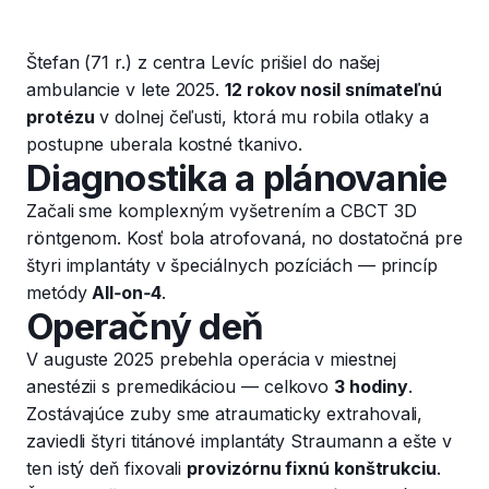
Štefan (71 r.) z centra Levíc prišiel do našej
ambulancie v lete 2025.
12 rokov nosil snímateľnú
protézu
v dolnej čeľusti, ktorá mu robila otlaky a
postupne uberala kostné tkanivo.
Diagnostika a plánovanie
Začali sme komplexným vyšetrením a CBCT 3D
röntgenom. Kosť bola atrofovaná, no dostatočná pre
štyri implantáty v špeciálnych pozíciách — princíp
metódy
All‑on‑4
.
Operačný deň
V auguste 2025 prebehla operácia v miestnej
anestézii s premedikáciou — celkovo
3 hodiny
.
Zostávajúce zuby sme atraumaticky extrahovali,
zaviedli štyri titánové implantáty Straumann a ešte v
ten istý deň fixovali
provizórnu fixnú konštrukciu
.