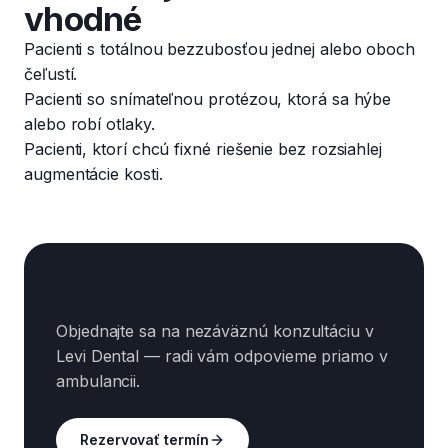
vhodné
Pacienti s totálnou bezzubosťou jednej alebo oboch
čeľustí.
Pacienti so snímateľnou protézou, ktorá sa hýbe
alebo robí otlaky.
Pacienti, ktorí chcú fixné riešenie bez rozsiahlej
augmentácie kosti.
Máte otázku k tejto téme?
Objednajte sa na nezáväznú konzultáciu v
Levi Dental — radi vám odpovieme priamo v
ambulancii.
Rezervovať termín