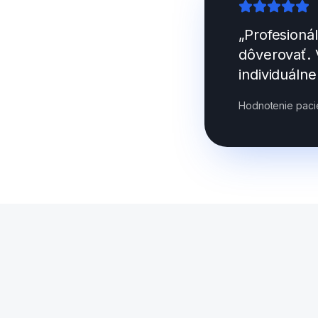
„Profesioná
dôverovať. 
individuáln
Hodnotenie pacie