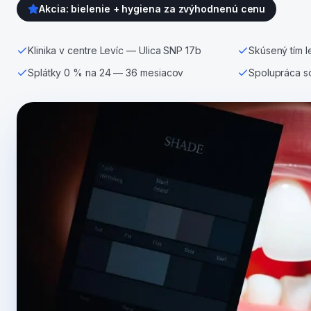
Akcia: bielenie + hygiena za zvýhodnenú cenu
Klinika v centre Levíc — Ulica SNP 17b
Skúsený tím l
Splátky 0 % na 24 — 36 mesiacov
Spolupráca s