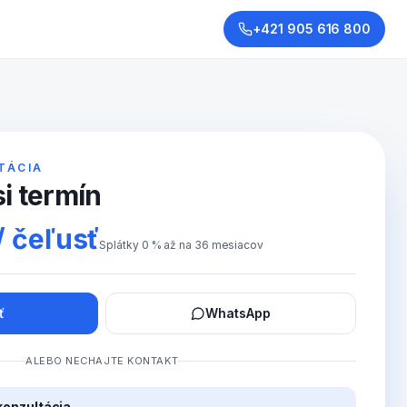
+421 905 616 800
TÁCIA
i termín
/ čeľusť
Splátky 0 % až na 36 mesiacov
ť
WhatsApp
ALEBO NECHAJTE KONTAKT
konzultácia