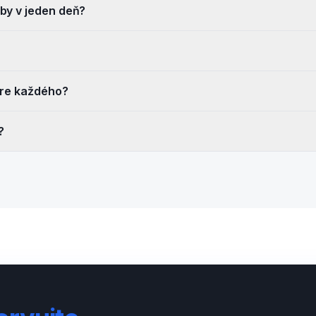
by v jeden deň?
pre každého?
?