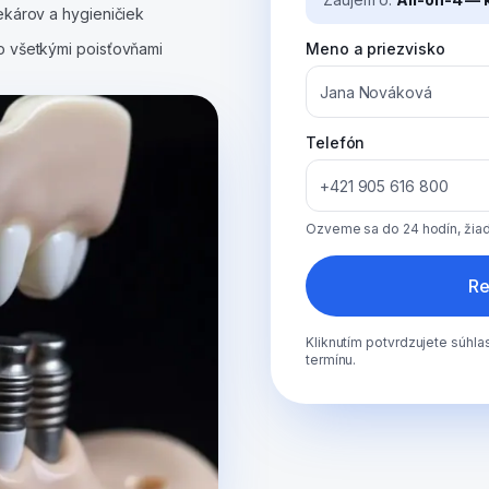
ekárov a hygieničiek
o všetkými poisťovňami
Meno a priezvisko
Telefón
Ozveme sa do 24 hodín, žiad
Re
Kliknutím potvrdzujete súhl
termínu.