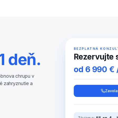
BEZPLATNÁ KONZUL
1 deň.
Rezervujte s
od 6 990 € 
obnova chrupu v
é zahryznutie a
Zavola
Záujem o:
All-on-4 — 