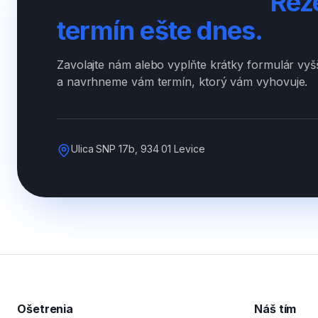
Pripravení začať?
Rez
termín ešte dnes.
Zavolajte nám alebo vyplňte krátky formulár vy
a navrhneme vám termín, ktorý vám vyhovuje.
Ulica SNP 17b, 934 01 Levice
Ošetrenia
Náš tím