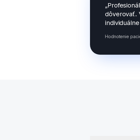
„Profesioná
dôverovať. 
individuáln
Hodnotenie pacie