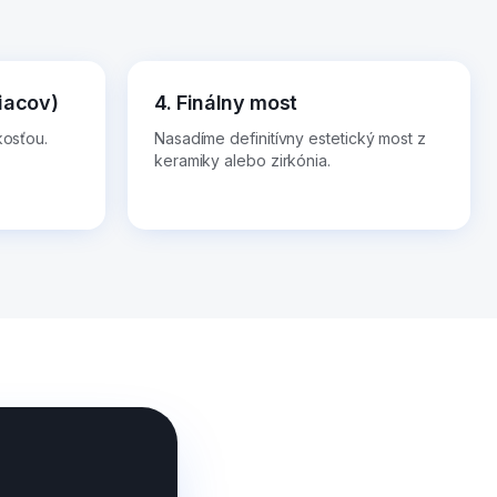
iacov)
4. Finálny most
kosťou.
Nasadíme definitívny estetický most z
keramiky alebo zirkónia.