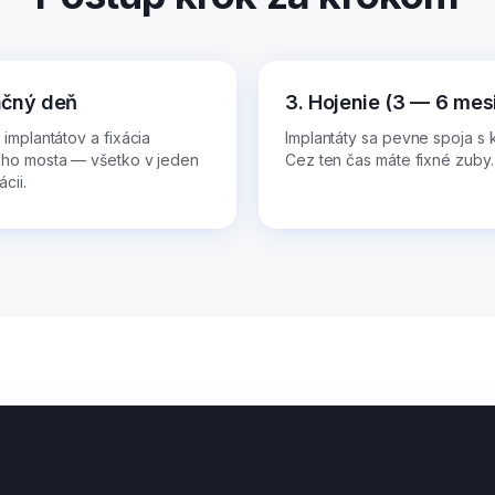
ačný deň
3. Hojenie (3 — 6 mes
 implantátov a fixácia
Implantáty sa pevne spoja s 
eho mosta — všetko v jeden
Cez ten čas máte fixné zuby.
cii.