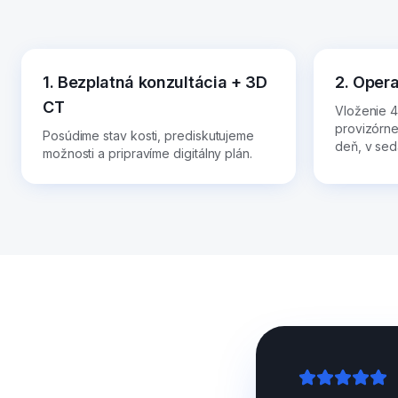
1. Bezplatná konzultácia + 3D
2. Oper
CT
Vloženie 4
provizórn
Posúdime stav kosti, prediskutujeme
deň, v sedá
možnosti a pripravíme digitálny plán.