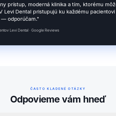
lny prístup, moderná klinika a tím, ktorému môž
V Levi Dental pristupujú ku každému pacientovi
e — odporúčam."
ntov Levi Dental · Google Reviews
ČASTO KLADENÉ OTÁZKY
Odpovieme vám hneď